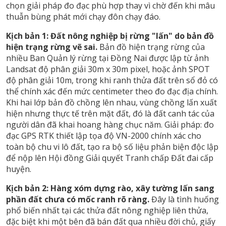
chọn giải pháp đo đạc phù hợp thay vì chờ đến khi mâu
thuẫn bùng phát mới chạy đôn chạy đáo.
Kịch bản 1: Đất nông nghiệp bị rừng "lấn" do bản đồ
hiện trạng rừng vẽ sai.
Bản đồ hiện trạng rừng của
nhiều Ban Quản lý rừng tại Đồng Nai được lập từ ảnh
Landsat độ phân giải 30m x 30m pixel, hoặc ảnh SPOT
độ phân giải 10m, trong khi ranh thửa đất trên sổ đỏ có
thể chính xác đến mức centimeter theo đo đạc địa chính.
Khi hai lớp bản đồ chồng lên nhau, vùng chồng lấn xuất
hiện nhưng thực tế trên mặt đất, đó là đất canh tác của
người dân đã khai hoang hàng chục năm. Giải pháp: đo
đạc GPS RTK thiết lập tọa độ VN-2000 chính xác cho
toàn bộ chu vi lô đất, tạo ra bộ số liệu phản biện độc lập
để nộp lên Hội đồng Giải quyết Tranh chấp Đất đai cấp
huyện.
Kịch bản 2: Hàng xóm dựng rào, xây tường lấn sang
phần đất chưa có mốc ranh rõ ràng.
Đây là tình huống
phổ biến nhất tại các thửa đất nông nghiệp liên thửa,
đặc biệt khi một bên đã bán đất qua nhiều đời chủ, giấy