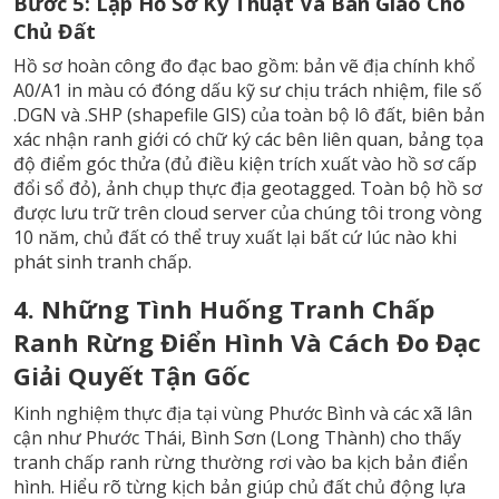
Bước 5: Lập Hồ Sơ Kỹ Thuật Và Bàn Giao Cho
Chủ Đất
Hồ sơ hoàn công đo đạc bao gồm: bản vẽ địa chính khổ
A0/A1 in màu có đóng dấu kỹ sư chịu trách nhiệm, file số
.DGN và .SHP (shapefile GIS) của toàn bộ lô đất, biên bản
xác nhận ranh giới có chữ ký các bên liên quan, bảng tọa
độ điểm góc thửa (đủ điều kiện trích xuất vào hồ sơ cấp
đổi sổ đỏ), ảnh chụp thực địa geotagged. Toàn bộ hồ sơ
được lưu trữ trên cloud server của chúng tôi trong vòng
10 năm, chủ đất có thể truy xuất lại bất cứ lúc nào khi
phát sinh tranh chấp.
4. Những Tình Huống Tranh Chấp
Ranh Rừng Điển Hình Và Cách Đo Đạc
Giải Quyết Tận Gốc
Kinh nghiệm thực địa tại vùng Phước Bình và các xã lân
cận như Phước Thái, Bình Sơn (Long Thành) cho thấy
tranh chấp ranh rừng thường rơi vào ba kịch bản điển
hình. Hiểu rõ từng kịch bản giúp chủ đất chủ động lựa