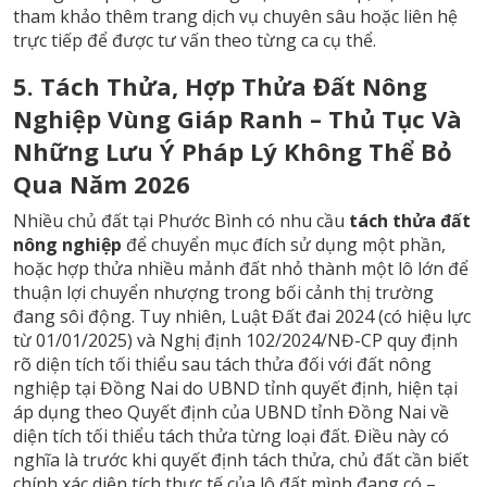
tham khảo thêm trang dịch vụ chuyên sâu hoặc liên hệ
trực tiếp để được tư vấn theo từng ca cụ thể.
5. Tách Thửa, Hợp Thửa Đất Nông
Nghiệp Vùng Giáp Ranh – Thủ Tục Và
Những Lưu Ý Pháp Lý Không Thể Bỏ
Qua Năm 2026
Nhiều chủ đất tại Phước Bình có nhu cầu
tách thửa đất
nông nghiệp
để chuyển mục đích sử dụng một phần,
hoặc hợp thửa nhiều mảnh đất nhỏ thành một lô lớn để
thuận lợi chuyển nhượng trong bối cảnh thị trường
đang sôi động. Tuy nhiên, Luật Đất đai 2024 (có hiệu lực
từ 01/01/2025) và Nghị định 102/2024/NĐ-CP quy định
rõ diện tích tối thiểu sau tách thửa đối với đất nông
nghiệp tại Đồng Nai do UBND tỉnh quyết định, hiện tại
áp dụng theo Quyết định của UBND tỉnh Đồng Nai về
diện tích tối thiểu tách thửa từng loại đất. Điều này có
nghĩa là trước khi quyết định tách thửa, chủ đất cần biết
chính xác diện tích thực tế của lô đất mình đang có –