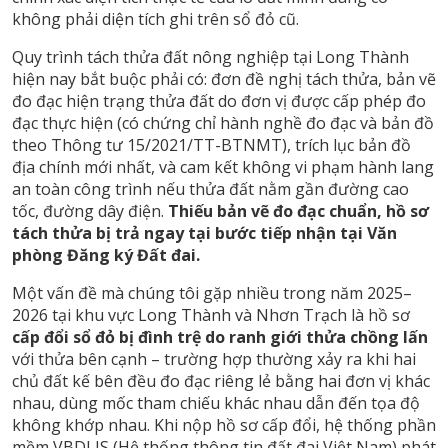
không phải diện tích ghi trên sổ đỏ cũ.
Quy trình
tách thửa đất nông nghiệp
tại Long Thành
hiện nay bắt buộc phải có: đơn đề nghị tách thửa, bản vẽ
đo đạc hiện trạng thửa đất do đơn vị được cấp phép đo
đạc thực hiện (có chứng chỉ hành nghề đo đạc và bản đồ
theo Thông tư 15/2021/TT-BTNMT), trích lục bản đồ
địa chính mới nhất, và cam kết không vi phạm hành lang
an toàn công trình nếu thửa đất nằm gần đường cao
tốc, đường dây điện.
Thiếu bản vẽ đo đạc chuẩn, hồ sơ
tách thửa bị trả ngay tại bước tiếp nhận tại Văn
phòng Đăng ký Đất đai.
Một vấn đề mà chúng tôi gặp nhiều trong năm 2025–
2026 tại khu vực Long Thành và Nhơn Trạch là hồ sơ
cấp đổi sổ đỏ bị đình trệ do ranh giới thửa chồng lấn
với thửa bên cạnh – trường hợp thường xảy ra khi hai
chủ đất kế bên đều đo đạc riêng lẻ bằng hai đơn vị khác
nhau, dùng mốc tham chiếu khác nhau dẫn đến tọa độ
không khớp nhau. Khi nộp hồ sơ cấp đổi, hệ thống phần
mềm VBDLIS (Hệ thống thông tin đất đai Việt Nam) phát