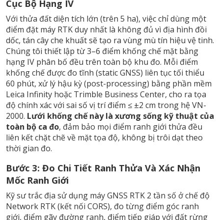
Cục Bộ Hạng IV
Với thửa đất diện tích lớn (trên 5 ha), việc chỉ dùng một
điểm đặt máy RTK duy nhất là không đủ vì địa hình đồi
dốc, tán cây che khuất sẽ tạo ra vùng mù tín hiệu vệ tinh.
Chúng tôi thiết lập từ 3–6 điểm khống chế mặt bằng
hạng IV phân bố đều trên toàn bộ khu đo. Mỗi điểm
khống chế được đo tĩnh (static GNSS) liên tục tối thiểu
60 phút, xử lý hậu kỳ (post-processing) bằng phần mềm
Leica Infinity hoặc Trimble Business Center, cho ra tọa
độ chính xác với sai số vị trí điểm ≤ ±2 cm trong hệ VN-
2000.
Lưới khống chế này là xương sống kỹ thuật của
toàn bộ ca đo
, đảm bảo mọi điểm ranh giới thửa đều
liên kết chặt chẽ về mặt tọa độ, không bị trôi dạt theo
thời gian đo.
Bước 3: Đo Chi Tiết Ranh Thửa Và Xác Nhận
Mốc Ranh Giới
Kỹ sư trắc địa sử dụng máy GNSS RTK 2 tần số ở chế độ
Network RTK (kết nối CORS), đo từng điểm góc ranh
giới, điểm gãy đường ranh, điểm tiếp giáp với đất rừng