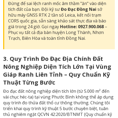
Đừng để sai lệch ranh mốc âm thầm "ăn" vào diện
tích đất của bạn. Đội kỹ sư
Đo Đạc Đồng Nai
sở
hữu máy GNSS RTK 2 tần số Leica, kết nối trạm
CORS quốc gia, sẵn sàng khảo sát thực địa và báo
giá trong 24 giờ. Gọi ngay
Hotline: 0927.900.068
–
Phục vụ tất cả địa bàn huyện Long Thành, Nhơn
Trạch, Biên Hòa và toàn tỉnh Đồng Nai.
3. Quy Trình Đo Đạc Địa Chính Đất
Nông Nghiệp Diện Tích Lớn Tại Vùng
Giáp Ranh Liên Tỉnh – Quy Chuẩn Kỹ
Thuật Từng Bước
Đo đạc đất nông nghiệp diện tích lớn (từ 5.000 m² đến
vài chục héc-ta) tại vùng Phước Bình không thể áp dụng
quy trình đo thửa đất thổ cư thông thường. Chúng tôi
triển khai quy trình kỹ thuật 5 bước chuyên biệt, tuân
thủ nghiêm ngặt QCVN 42:2020/BTNMT (Quy chuẩn kỹ