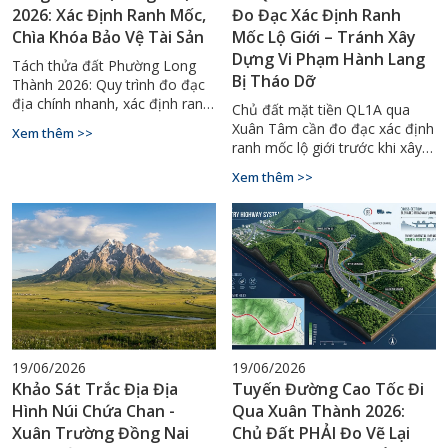
2026: Xác Định Ranh Mốc,
Đo Đạc Xác Định Ranh
Chìa Khóa Bảo Vệ Tài Sản
Mốc Lộ Giới – Tránh Xây
Dựng Vi Phạm Hành Lang
Tách thửa đất Phường Long
Bị Tháo Dỡ
Thành 2026: Quy trình đo đạc
địa chính nhanh, xác định ranh
Chủ đất mặt tiền QL1A qua
mốc chuẩn GPS RTK. Hotline tư
Xuân Tâm cần đo đạc xác định
Xem thêm >>
vấn 0929.88.66.99.
ranh mốc lộ giới trước khi xây
dựng. Liên hệ Đo Đạc Đồng
Xem thêm >>
Nai: 0927.900.068.
19/06/2026
19/06/2026
Khảo Sát Trắc Địa Địa
Tuyến Đường Cao Tốc Đi
Hình Núi Chứa Chan -
Qua Xuân Thành 2026:
Xuân Trường Đồng Nai
Chủ Đất PHẢI Đo Vẽ Lại