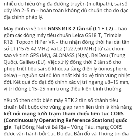
nhiễu do hiệu ứng đa đường truyền (multipath), sai số
đẩy lên 2–5 m – hoàn toàn không đủ chuẩn cho đo đạc
địa chính pháp lý.
Máy định vị vệ tinh
GNSS RTK 2 tần số (L1 + L2)
– bao
gồm các dòng máy tiêu chuẩn Leica GS18 T, Trimble
R12i, Topcon HiPer VR – thu nhận đồng thời hai dải tần
số L1 (1575,42 MHz) và L2 (1227,60 MHz) từ các chòm
sao vệ tinh GPS (Mỹ), GLONASS (Nga), BeiDou (Trung
Quốc), Galileo (EU). Việc xử lý đồng thời 2 tần số cho
phép triệt tiêu sai số khúc xạ tầng điện ly (ionospheric
delay) – nguồn sai số lớn nhất khi đo vệ tinh vùng nhiệt
đới. Kết quả đo đạt độ chính xác vị trí ngang ±8–15 mm,
vị trí đứng ±15–25 mm trong điều kiện bình thường.
Yếu tố then chốt biến máy RTK 2 tần số thành tiêu
chuẩn bắt buộc cho vùng giáp ranh liên tỉnh là khả năng
kết nối mạng lưới trạm tham chiếu liên tục CORS
(Continuously Operating Reference Stations) quốc
gia
. Tại Đồng Nai và Bà Rịa – Vũng Tàu, mạng CORS
được vận hành bởi Cục Đo đạc Bản đồ và Thông tin địa