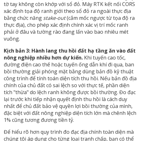
tờ tay không còn khớp với sổ đỏ. Máy RTK kết nối CORS
xác định tọa độ ranh giới theo sổ đỏ ra ngoài thực địa
bằng chức năng
stake-out
(cắm mốc ngược từ tọa độ ra
thực địa), cho phép xác định chính xác vị trí mốc ranh
phải ở đâu và tường rào đang lấn vào bao nhiêu mét
vuông.
Kịch bản 3: Hành lang thu hồi đất hạ tầng ăn vào đất
nông nghiệp nhiều hơn dự kiến.
Khi tuyến cao tốc,
đường điện cao thế hoặc tuyến ống dẫn khí đi qua, ban
bồi thường giải phóng mặt bằng dùng bản đồ kỹ thuật
công trình để tính toán diện tích thu hồi. Nếu bản đồ địa
chính của chủ đất có sai lệch so với thực tế, phần diện
tích "thừa" do lệch ranh không được bồi thường. Đo đạc
lại trước khi tiếp nhận quyết định thu hồi là cách duy
nhất để chủ đất bảo vệ quyền lợi bồi thường của mình,
đặc biệt với đất nông nghiệp diện tích lớn mà chênh lệch
1% cũng tương đương tiền tỷ.
Để hiểu rõ hơn quy trình
đo đạc địa chính toàn diện
mà
chúng tôi áp dụng cho từng loại tranh chấp, bạn có thể