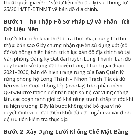
thuật quốc gia về cơ sở dữ liệu nền địa lý) và Thông tư
25/2014/TT-BTNMT về bản đồ địa chính.
Bước 1: Thu Thập Hồ Sơ Pháp Lý Và Phân Tích
Dữ Liệu Nền
Trước khi triển khai thiết bị ra thực địa, chúng tôi thu
thập: bản sao Giấy chứng nhận quyền sử dụng đất (sổ
đỏ/sổ hồng) hiện hành, trích lục bản đồ địa chính số tại
Văn phòng Đăng ký Đất đai huyện Long Thành, bản đồ
quy hoạch sử dụng đất huyện Long Thành giai đoạn
2021–2030, bản đồ hiện trạng rừng của Ban Quản lý
rừng phòng hộ Long Thành – Nhơn Trạch. Tất cả dữ
liệu vector được chồng lớp (overlay) trên phần mềm
QGIS/MicroStation để nhận diện sơ bộ các vùng chồng
lấn, các đoạn ranh giới có khả năng tranh chấp trước khi
ra hiện trường. Đây là bước không thể bỏ qua vì nó
quyết định vị trí đặt điểm khởi đầu đo ngắm và xác định
độ ưu tiên kiểm tra thực địa.
Bước 2: Xây Dựng Lưới Khống Chế Mặt Bằng