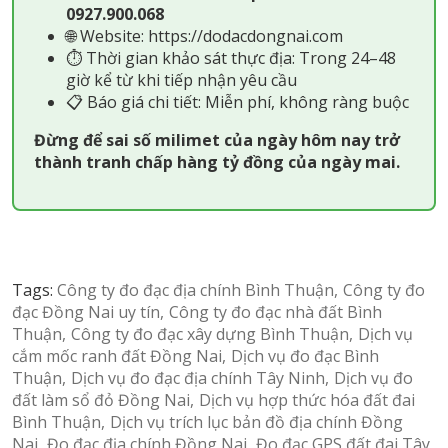
0927.900.068
🌐 Website:
https://dodacdongnai.com
⏱ Thời gian khảo sát thực địa: Trong 24–48
giờ kể từ khi tiếp nhận yêu cầu
📋 Báo giá chi tiết: Miễn phí, không ràng buộc
Đừng để sai số milimet của ngày hôm nay trở
thành tranh chấp hàng tỷ đồng của ngày mai.
Tags:
Công ty đo đạc địa chính Bình Thuận
Công ty đo
đạc Đồng Nai uy tín
Công ty đo đạc nhà đất Bình
Thuận
Công ty đo đạc xây dựng Bình Thuận
Dịch vụ
cắm mốc ranh đất Đồng Nai
Dịch vụ đo đạc Bình
Thuận
Dịch vụ đo đạc địa chính Tây Ninh
Dịch vụ đo
đất làm sổ đỏ Đồng Nai
Dịch vụ hợp thức hóa đất đai
Bình Thuận
Dịch vụ trích lục bản đồ địa chính Đồng
Nai
Đo đạc địa chính Đồng Nai
Đo đạc GPS đất đai Tây