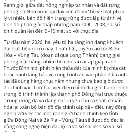
Ranh giới giữa đất nông nghiệp tư nhân và đất rừng
phòng hộ Nhà nước tại đây vốn đã mơ hồ về mặt pháp
lý vì nhiều bản đồ hiện trạng rừng được lập từ ảnh vệ
tinh độ phân giải thấp những năm 2000–2008, sai số
bình quân lên đến 5–15 mét so với thực địa.
Từ đầu năm 2026, hai yếu tố hạ tầng lớn đang khuếch
đại trực tiếp rủi ro này. Thứ nhất, tuyến cao tốc Biên
Hòa – Vũng Tàu (đoạn đi qua Long Thành) đang giải
phóng mặt bằng, nhiều hộ dân tại các ấp giáp ranh
Phước Bình mới phát hiện thửa đất của mình bị chia cắt
hoặc hành lang bảo vệ công trình ăn vào phần đất canh
tác đã dùng hàng chục năm nhưng chưa bao giờ được
đo chính xác. Thứ hai, việc điều chỉnh địa giới hành chính
trong lộ trình thành lập thành phố Đồng Nai trực thuộc
Trung ương đã và đang đặt ra yêu cầu rà soát, chuẩn
hóa lại toàn bộ bản đồ địa chính cấp xã – điều này đồng
nghĩa với việc các mốc ranh giới hành chính liên tỉnh
giữa Đồng Nai và Bà Rịa – Vũng Tàu sẽ được đo đạc lại
bằng công nghệ hiện đại, lộ ra vô số sai lệch so với sổ