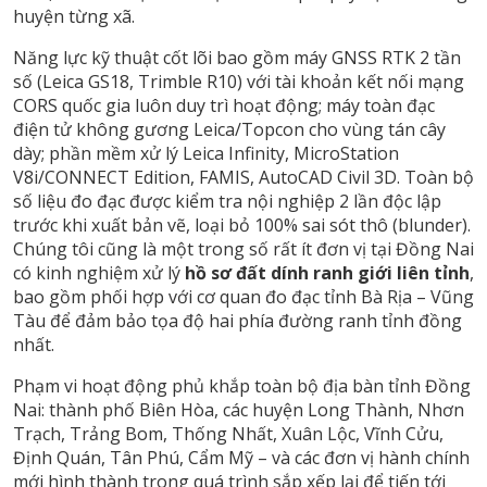
huyện từng xã.
Năng lực kỹ thuật cốt lõi bao gồm máy GNSS RTK 2 tần
số (Leica GS18, Trimble R10) với tài khoản kết nối mạng
CORS quốc gia luôn duy trì hoạt động; máy toàn đạc
điện tử không gương Leica/Topcon cho vùng tán cây
dày; phần mềm xử lý Leica Infinity, MicroStation
V8i/CONNECT Edition, FAMIS, AutoCAD Civil 3D. Toàn bộ
số liệu đo đạc được kiểm tra nội nghiệp 2 lần độc lập
trước khi xuất bản vẽ, loại bỏ 100% sai sót thô (blunder).
Chúng tôi cũng là một trong số rất ít đơn vị tại Đồng Nai
có kinh nghiệm xử lý
hồ sơ đất dính ranh giới liên tỉnh
,
bao gồm phối hợp với cơ quan đo đạc tỉnh Bà Rịa – Vũng
Tàu để đảm bảo tọa độ hai phía đường ranh tỉnh đồng
nhất.
Phạm vi hoạt động phủ khắp toàn bộ địa bàn tỉnh Đồng
Nai: thành phố Biên Hòa, các huyện Long Thành, Nhơn
Trạch, Trảng Bom, Thống Nhất, Xuân Lộc, Vĩnh Cửu,
Định Quán, Tân Phú, Cẩm Mỹ – và các đơn vị hành chính
mới hình thành trong quá trình sắp xếp lại để tiến tới