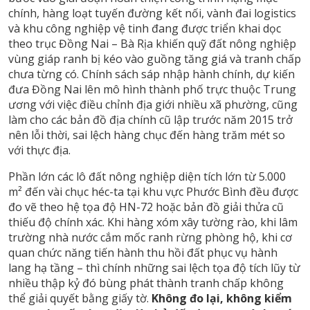
chính, hàng loạt tuyến đường kết nối, vành đai logistics
và khu công nghiệp vệ tinh đang được triển khai dọc
theo trục Đồng Nai – Bà Rịa khiến quỹ đất nông nghiệp
vùng giáp ranh bị kéo vào guồng tăng giá và tranh chấp
chưa từng có. Chính sách sáp nhập hành chính, dự kiến
đưa Đồng Nai lên mô hình thành phố trực thuộc Trung
ương với việc điều chỉnh địa giới nhiều xã phường, cũng
làm cho các bản đồ địa chính cũ lập trước năm 2015 trở
nên lỗi thời, sai lệch hàng chục đến hàng trăm mét so
với thực địa.
Phần lớn các lô đất nông nghiệp diện tích lớn từ 5.000
m² đến vài chục héc-ta tại khu vực Phước Bình đều được
đo vẽ theo hệ tọa độ HN-72 hoặc bản đồ giải thửa cũ
thiếu độ chính xác. Khi hàng xóm xây tường rào, khi lâm
trường nhà nước cắm mốc ranh rừng phòng hộ, khi cơ
quan chức năng tiến hành thu hồi đất phục vụ hành
lang hạ tầng – thì chính những sai lệch tọa độ tích lũy từ
nhiều thập kỷ đó bùng phát thành tranh chấp không
thể giải quyết bằng giấy tờ.
Không đo lại, không kiểm