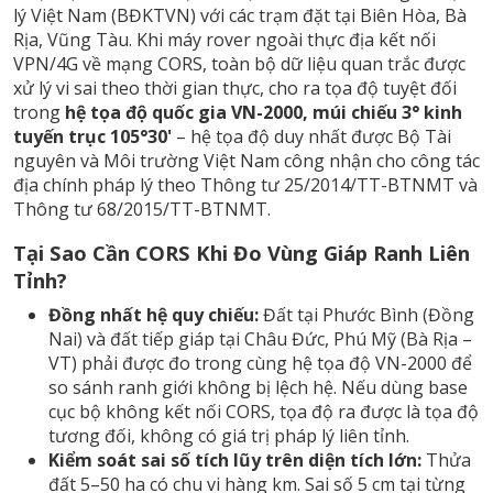
lý Việt Nam (BĐKTVN) với các trạm đặt tại Biên Hòa, Bà
Rịa, Vũng Tàu. Khi máy rover ngoài thực địa kết nối
VPN/4G về mạng CORS, toàn bộ dữ liệu quan trắc được
xử lý vi sai theo thời gian thực, cho ra tọa độ tuyệt đối
trong
hệ tọa độ quốc gia VN-2000, múi chiếu 3° kinh
tuyến trục 105°30'
– hệ tọa độ duy nhất được Bộ Tài
nguyên và Môi trường Việt Nam công nhận cho công tác
địa chính pháp lý theo Thông tư 25/2014/TT-BTNMT và
Thông tư 68/2015/TT-BTNMT.
Tại Sao Cần CORS Khi Đo Vùng Giáp Ranh Liên
Tỉnh?
Đồng nhất hệ quy chiếu:
Đất tại Phước Bình (Đồng
Nai) và đất tiếp giáp tại Châu Đức, Phú Mỹ (Bà Rịa –
VT) phải được đo trong cùng hệ tọa độ VN-2000 để
so sánh ranh giới không bị lệch hệ. Nếu dùng base
cục bộ không kết nối CORS, tọa độ ra được là tọa độ
tương đối, không có giá trị pháp lý liên tỉnh.
Kiểm soát sai số tích lũy trên diện tích lớn:
Thửa
đất 5–50 ha có chu vi hàng km. Sai số 5 cm tại từng