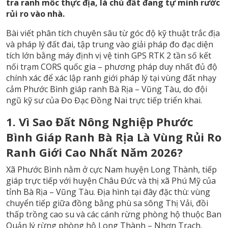
tra ranh mốc thực địa, là chủ đất đang tự mình rước
rủi ro vào nhà.
Bài viết phân tích chuyên sâu từ góc độ kỹ thuật trắc địa
và pháp lý đất đai, tập trung vào giải pháp đo đạc diện
tích lớn bằng máy định vị vệ tinh GPS RTK 2 tần số kết
nối trạm CORS quốc gia – phương pháp duy nhất đủ độ
chính xác để xác lập ranh giới pháp lý tại vùng đất nhạy
cảm Phước Bình giáp ranh Bà Rịa – Vũng Tàu, do đội
ngũ kỹ sư của
Đo Đạc Đồng Nai
trực tiếp triển khai.
1. Vì Sao Đất Nông Nghiệp Phước
Bình Giáp Ranh Bà Rịa Là Vùng Rủi Ro
Ranh Giới Cao Nhất Năm 2026?
Xã Phước Bình nằm ở cực Nam huyện Long Thành, tiếp
giáp trực tiếp với huyện Châu Đức và thị xã Phú Mỹ của
tỉnh Bà Rịa – Vũng Tàu. Địa hình tại đây đặc thù: vùng
chuyển tiếp giữa đồng bằng phù sa sông Thị Vải, đồi
thấp trồng cao su và các cánh rừng phòng hộ thuộc Ban
Quản lý rừng phòng hộ Long Thành – Nhơn Trạch.