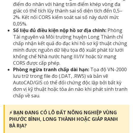
điểm đo nhân với hàng trăm điểm khép vòng đa
giác có thể tích lũy thành sai số diện tích đến 0,5–
2%. Kết nối CORS kiểm soát sai số này dưới mức
0,05%.
Số liệu đủ điều kiện nộp hồ sơ địa chính:
Phòng
Tài nguyên và Môi trường huyện Long Thành chỉ
chấp nhận kết quả đo đạc khi hồ sơ kỹ thuật chứng
minh được nguồn dữ liệu tọa độ xuất phát từ lưới
khống chế Nhà nước hạng III/IV hoặc từ mạng
CORS được cấp phép.
Phòng ngừa tranh chấp dài hạn:
Tọa độ VN-2000
lưu trữ trong file đo (.DAT, .RW5) và bản vẽ
AutoCAD/GIS có thể đối chứng độc lập bởi bất kỳ
đơn vị kỹ thuật hoặc tòa án nào khi phát sinh tranh
chấp về sau.
⚡ BẠN ĐANG CÓ LÔ ĐẤT NÔNG NGHIỆP VÙNG
PHƯỚC BÌNH, LONG THÀNH HOẶC GIÁP RANH
BÀ RỊA?