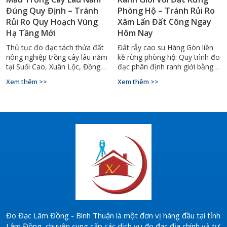
Đúng Quy Định – Tránh
Phòng Hộ – Tránh Rủi Ro
Rủi Ro Quy Hoạch Vùng
Xâm Lấn Đất Công Ngay
Hạ Tầng Mới
Hôm Nay
Thủ tục đo đạc tách thửa đất
Đất rẫy cao su Hàng Gòn liền
nông nghiệp trồng cây lâu năm
kề rừng phòng hộ: Quy trình đo
tại Suối Cao, Xuân Lộc, Đồng
đạc phân định ranh giới bằng
Nai 2026. Quy trình, điều kiện
GPS RTK, mốc VN-2000. Gọi
Xem thêm >>
Xem thêm >>
pháp lý, hồ sơ kỹ thuật chuẩn
0927.900.068 – Đo Đạc Đồng
xác – Hotline: 0927.900.068.
Nai.
Đo Đạc Lâm Đồng - Bình Thuận là một đơn vị hàng đầu tại tỉnh
Lâm Đồng, chuyên cung cấp các dịch vụ đo đạc địa chính và tư