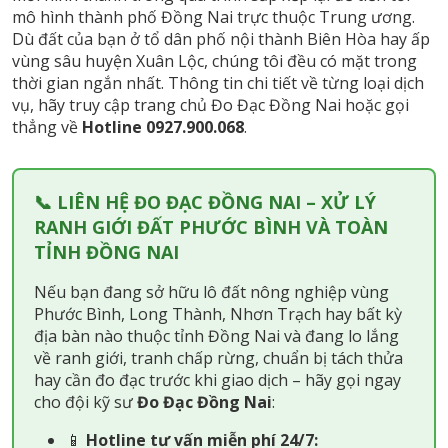
mô hình thành phố Đồng Nai trực thuộc Trung ương.
Dù đất của bạn ở tổ dân phố nội thành Biên Hòa hay ấp
vùng sâu huyện Xuân Lộc, chúng tôi đều có mặt trong
thời gian ngắn nhất. Thông tin chi tiết về từng loại dịch
vụ, hãy truy cập
trang chủ Đo Đạc Đồng Nai
hoặc gọi
thẳng về
Hotline 0927.900.068
.
📞 LIÊN HỆ ĐO ĐẠC ĐỒNG NAI – XỬ LÝ
RANH GIỚI ĐẤT PHƯỚC BÌNH VÀ TOÀN
TỈNH ĐỒNG NAI
Nếu bạn đang sở hữu lô đất nông nghiệp vùng
Phước Bình, Long Thành, Nhơn Trạch hay bất kỳ
địa bàn nào thuộc tỉnh Đồng Nai và đang lo lắng
về ranh giới, tranh chấp rừng, chuẩn bị tách thửa
hay cần đo đạc trước khi giao dịch – hãy gọi ngay
cho đội kỹ sư
Đo Đạc Đồng Nai
:
📱
Hotline tư vấn miễn phí 24/7: