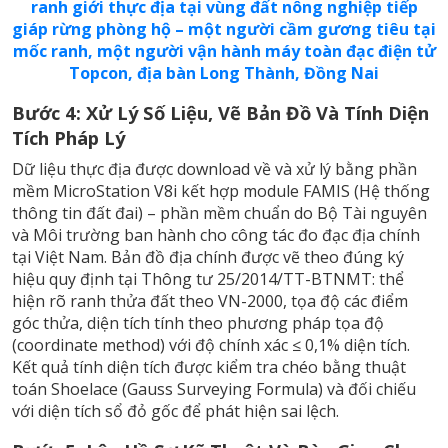
ranh giới thực địa tại vùng đất nông nghiệp tiếp
giáp rừng phòng hộ – một người cầm gương tiêu tại
mốc ranh, một người vận hành máy toàn đạc điện tử
Topcon, địa bàn Long Thành, Đồng Nai
Bước 4: Xử Lý Số Liệu, Vẽ Bản Đồ Và Tính Diện
Tích Pháp Lý
Dữ liệu thực địa được download về và xử lý bằng phần
mềm MicroStation V8i kết hợp module FAMIS (Hệ thống
thông tin đất đai) – phần mềm chuẩn do Bộ Tài nguyên
và Môi trường ban hành cho công tác đo đạc địa chính
tại Việt Nam. Bản đồ địa chính được vẽ theo đúng ký
hiệu quy định tại Thông tư 25/2014/TT-BTNMT: thể
hiện rõ ranh thửa đất theo VN-2000, tọa độ các điểm
góc thửa, diện tích tính theo phương pháp tọa độ
(coordinate method) với độ chính xác ≤ 0,1% diện tích.
Kết quả tính diện tích được kiểm tra chéo bằng thuật
toán Shoelace (Gauss Surveying Formula) và đối chiếu
với diện tích sổ đỏ gốc để phát hiện sai lệch.