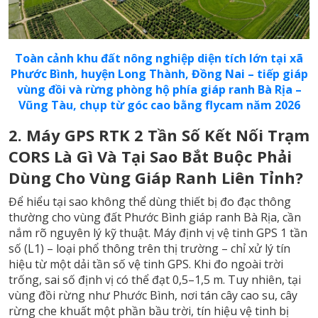
Toàn cảnh khu đất nông nghiệp diện tích lớn tại xã
Phước Bình, huyện Long Thành, Đồng Nai – tiếp giáp
vùng đồi và rừng phòng hộ phía giáp ranh Bà Rịa –
Vũng Tàu, chụp từ góc cao bằng flycam năm 2026
2. Máy GPS RTK 2 Tần Số Kết Nối Trạm
CORS Là Gì Và Tại Sao Bắt Buộc Phải
Dùng Cho Vùng Giáp Ranh Liên Tỉnh?
Để hiểu tại sao không thể dùng thiết bị đo đạc thông
thường cho vùng đất Phước Bình giáp ranh Bà Rịa, cần
nắm rõ nguyên lý kỹ thuật. Máy định vị vệ tinh GPS 1 tần
số (L1) – loại phổ thông trên thị trường – chỉ xử lý tín
hiệu từ một dải tần số vệ tinh GPS. Khi đo ngoài trời
trống, sai số định vị có thể đạt 0,5–1,5 m. Tuy nhiên, tại
vùng đồi rừng như Phước Bình, nơi tán cây cao su, cây
rừng che khuất một phần bầu trời, tín hiệu vệ tinh bị