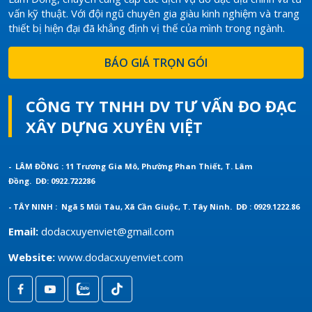
vấn kỹ thuật. Với đội ngũ chuyên gia giàu kinh nghiệm và trang
thiết bị hiện đại đã khẳng định vị thế của mình trong ngành.
BÁO GIÁ TRỌN GÓI
CÔNG TY TNHH DV TƯ VẤN ĐO ĐẠC
XÂY DỰNG XUYÊN VIỆT
- LÂM ĐỒNG : 11 Trương Gia Mô, Phường Phan Thiết, T. Lâm
Đồng.
DĐ: 0922.722286
- TÂY NINH : Ngã 5 Mũi Tàu, Xã Cần Giuộc, T. Tây Ninh.
DĐ : 0929.1222.86
Email:
dodacxuyenviet@gmail.com
Website:
www.dodacxuyenviet.com