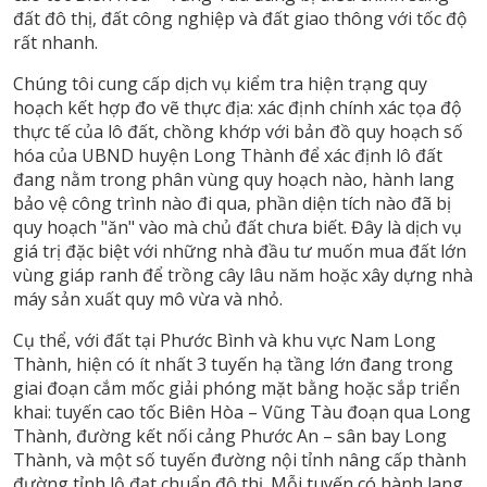
đất đô thị, đất công nghiệp và đất giao thông với tốc độ
rất nhanh.
Chúng tôi cung cấp dịch vụ kiểm tra hiện trạng quy
hoạch kết hợp đo vẽ thực địa: xác định chính xác tọa độ
thực tế của lô đất, chồng khớp với bản đồ quy hoạch số
hóa của UBND huyện Long Thành để xác định lô đất
đang nằm trong phân vùng quy hoạch nào, hành lang
bảo vệ công trình nào đi qua, phần diện tích nào đã bị
quy hoạch "ăn" vào mà chủ đất chưa biết. Đây là dịch vụ
giá trị đặc biệt với những nhà đầu tư muốn mua đất lớn
vùng giáp ranh để trồng cây lâu năm hoặc xây dựng nhà
máy sản xuất quy mô vừa và nhỏ.
Cụ thể, với đất tại Phước Bình và khu vực Nam Long
Thành, hiện có ít nhất 3 tuyến hạ tầng lớn đang trong
giai đoạn cắm mốc giải phóng mặt bằng hoặc sắp triển
khai: tuyến cao tốc Biên Hòa – Vũng Tàu đoạn qua Long
Thành, đường kết nối cảng Phước An – sân bay Long
Thành, và một số tuyến đường nội tỉnh nâng cấp thành
đường tỉnh lộ đạt chuẩn đô thị. Mỗi tuyến có hành lang