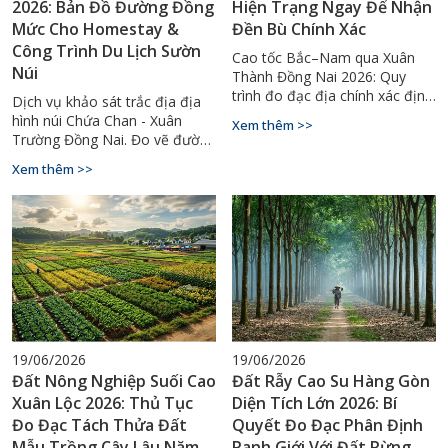
2026: Bản Đồ Đường Đồng
Hiện Trạng Ngay Để Nhận
Mức Cho Homestay &
Đền Bù Chính Xác
Công Trình Du Lịch Sườn
Cao tốc Bắc–Nam qua Xuân
Núi
Thành Đồng Nai 2026: Quy
trình đo đạc địa chính xác định
Dịch vụ khảo sát trắc địa địa
diện tích bị thu hồi, bảo vệ
hình núi Chứa Chan - Xuân
Xem thêm >>
quyền lợi đền bù. Gọi
Trường Đồng Nai. Đo vẽ đường
0927.900.068.
đồng mức dốc, lập bản đồ
Xem thêm >>
phục vụ thiết kế homestay,
công trình du lịch sườn núi. Gọi
0927.900.068.
19/06/2026
19/06/2026
Đất Nông Nghiệp Suối Cao
Đất Rẫy Cao Su Hàng Gòn
Xuân Lộc 2026: Thủ Tục
Diện Tích Lớn 2026: Bí
Đo Đạc Tách Thửa Đất
Quyết Đo Đạc Phân Định
Mẫu Trồng Cây Lâu Năm
Ranh Giới Với Đất Rừng