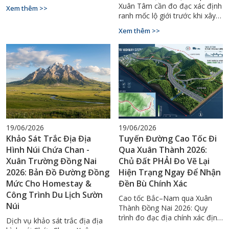
mốc chuẩn GPS RTK. Hotline tư
Xuân Tâm cần đo đạc xác định
Xem thêm >>
vấn 0929.88.66.99.
ranh mốc lộ giới trước khi xây
dựng. Liên hệ Đo Đạc Đồng
Xem thêm >>
Nai: 0927.900.068.
19/06/2026
19/06/2026
Khảo Sát Trắc Địa Địa
Tuyến Đường Cao Tốc Đi
Hình Núi Chứa Chan -
Qua Xuân Thành 2026:
Xuân Trường Đồng Nai
Chủ Đất PHẢI Đo Vẽ Lại
2026: Bản Đồ Đường Đồng
Hiện Trạng Ngay Để Nhận
Mức Cho Homestay &
Đền Bù Chính Xác
Công Trình Du Lịch Sườn
Cao tốc Bắc–Nam qua Xuân
Núi
Thành Đồng Nai 2026: Quy
trình đo đạc địa chính xác định
Dịch vụ khảo sát trắc địa địa
diện tích bị thu hồi, bảo vệ