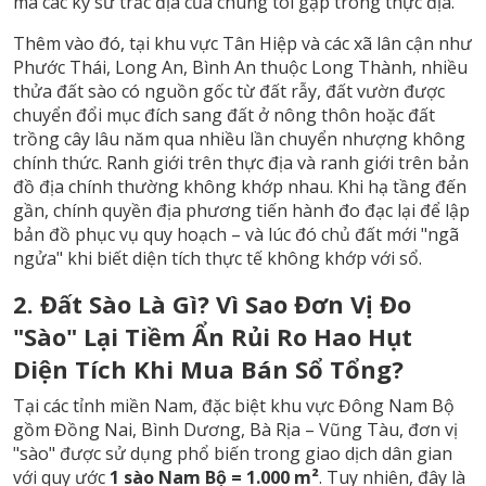
mà các kỹ sư trắc địa của chúng tôi gặp trong thực địa.
Thêm vào đó, tại khu vực Tân Hiệp và các xã lân cận như
Phước Thái, Long An, Bình An thuộc Long Thành, nhiều
thửa đất sào có nguồn gốc từ đất rẫy, đất vườn được
chuyển đổi mục đích sang đất ở nông thôn hoặc đất
trồng cây lâu năm qua nhiều lần chuyển nhượng không
chính thức. Ranh giới trên thực địa và ranh giới trên bản
đồ địa chính thường không khớp nhau. Khi hạ tầng đến
gần, chính quyền địa phương tiến hành đo đạc lại để lập
bản đồ phục vụ quy hoạch – và lúc đó chủ đất mới "ngã
ngửa" khi biết diện tích thực tế không khớp với sổ.
2. Đất Sào Là Gì? Vì Sao Đơn Vị Đo
"Sào" Lại Tiềm Ẩn Rủi Ro Hao Hụt
Diện Tích Khi Mua Bán Sổ Tổng?
Tại các tỉnh miền Nam, đặc biệt khu vực Đông Nam Bộ
gồm Đồng Nai, Bình Dương, Bà Rịa – Vũng Tàu, đơn vị
"sào" được sử dụng phổ biến trong giao dịch dân gian
với quy ước
1 sào Nam Bộ = 1.000 m²
. Tuy nhiên, đây là