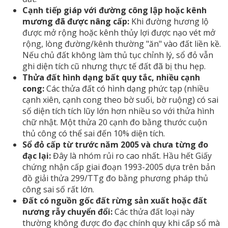
Cạnh tiếp giáp với đường công lập hoặc kênh
mương đã được nâng cấp:
Khi đường hương lộ
được mở rộng hoặc kênh thủy lợi được nạo vét mở
rộng, lòng đường/kênh thường "ăn" vào đất liền kề.
Nếu chủ đất không làm thủ tục chỉnh lý, sổ đỏ vẫn
ghi diện tích cũ nhưng thực tế đất đã bị thu hẹp.
Thửa đất hình dạng bất quy tắc, nhiều cạnh
cong:
Các thửa đất có hình dạng phức tạp (nhiều
cạnh xiên, cạnh cong theo bờ suối, bờ ruộng) có sai
số diện tích tích lũy lớn hơn nhiều so với thửa hình
chữ nhật. Một thửa 20 cạnh đo bằng thước cuộn
thủ công có thể sai đến 10% diện tích.
Sổ đỏ cấp từ trước năm 2005 và chưa từng đo
đạc lại:
Đây là nhóm rủi ro cao nhất. Hầu hết Giấy
chứng nhận cấp giai đoạn 1993-2005 dựa trên bản
đồ giải thửa 299/TTg đo bằng phương pháp thủ
công sai số rất lớn.
Đất có nguồn gốc đất rừng sản xuất hoặc đất
nương rẫy chuyển đổi:
Các thửa đất loại này
thường không được đo đạc chính quy khi cấp sổ mà