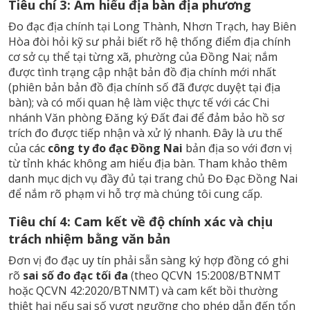
Tiêu chí 3: Am hiểu địa bàn địa phương
Đo đạc địa chính tại Long Thành, Nhơn Trạch, hay Biên
Hòa đòi hỏi kỹ sư phải biết rõ hệ thống điểm địa chính
cơ sở cụ thể tại từng xã, phường của Đồng Nai; nắm
được tình trạng cập nhật bản đồ địa chính mới nhất
(phiên bản bản đồ địa chính số đã được duyệt tại địa
bàn); và có mối quan hệ làm việc thực tế với các Chi
nhánh Văn phòng Đăng ký Đất đai để đảm bảo hồ sơ
trích đo được tiếp nhận và xử lý nhanh. Đây là ưu thế
của các
công ty đo đạc Đồng Nai
bản địa so với đơn vị
từ tỉnh khác không am hiểu địa bàn. Tham khảo thêm
danh mục dịch vụ đầy đủ tại
trang chủ Đo Đạc Đồng Nai
để nắm rõ phạm vi hỗ trợ mà chúng tôi cung cấp.
Tiêu chí 4: Cam kết về độ chính xác và chịu
trách nhiệm bằng văn bản
Đơn vị đo đạc uy tín phải sẵn sàng ký hợp đồng có ghi
rõ
sai số đo đạc tối đa
(theo QCVN 15:2008/BTNMT
hoặc QCVN 42:2020/BTNMT) và cam kết bồi thường
thiệt hại nếu sai số vượt ngưỡng cho phép dẫn đến tổn