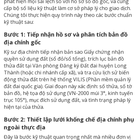
phát hiện mọi sai lệch so với hồ sơ sổ đỏ gốc, và cung
cấp bộ số liệu kỹ thuật làm cơ sở pháp lý cho giao dịch.
Chúng tôi thực hiện quy trình này theo các bước chuẩn
kỹ thuật sau:
Bước 1: Tiếp nhận hồ sơ và phân tích bản đồ
địa chính gốc
Kỹ sư địa chính tiếp nhận bản sao Giấy chứng nhận
quyền sử dụng đất (sổ đỏ/sổ tổng), trích lục bản đồ
thửa đất tại Văn phòng Đăng ký Đất đai huyện Long
Thành (hoặc chi nhánh cấp xã), và tra cứu lịch sử biến
động thửa đất trên hệ thống VILIS (Phần mềm quản lý
đất đai quốc gia). Giai đoạn này xác định: số thửa, số tờ
bản đồ, hệ tọa độ sử dụng (VN-2000 múi 3°, kinh tuyến
trục 105°), mục đích sử dụng đất, và tình trạng pháp lý
hiện tại của thửa.
Bước 2: Thiết lập lưới khống chế địa chính phụ
ngoài thực địa
Đây là bước kỹ thuật quan trọng nhất mà nhiều đơn vị