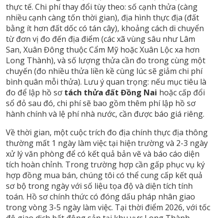
thực tế. Chi phí thay đổi tùy theo: số cạnh thửa (càng
nhiều cạnh càng tốn thời gian), địa hình thực địa (đất
bằng ít hơn đất dốc có tán cây), khoảng cách di chuyển
từ đơn vị đo đến địa điểm (các xã vùng sâu như Lâm
San, Xuân Đông thuộc Cẩm Mỹ hoặc Xuân Lộc xa hơn
Long Thành), và số lượng thửa cần đo trong cùng một
chuyến (đo nhiều thửa liền kề cùng lúc sẽ giảm chi phí
bình quân mỗi thửa). Lưu ý quan trọng: nếu mục tiêu là
đo để lập hồ sơ
tách thửa đất Đồng Nai
hoặc cấp đổi
sổ đỏ sau đó, chi phí sẽ bao gồm thêm phí lập hồ sơ
hành chính và lệ phí nhà nước, cần được báo giá riêng.
Về thời gian, một cuộc trích đo địa chính thực địa thông
thường mất 1 ngày làm việc tại hiện trường và 2-3 ngày
xử lý văn phòng để có kết quả bản vẽ và báo cáo diện
tích hoàn chỉnh. Trong trường hợp cần gấp phục vụ ký
hợp đồng mua bán, chúng tôi có thể cung cấp kết quả
sơ bộ trong ngày với số liệu tọa độ và diện tích tính
toán. Hồ sơ chính thức có đóng dấu pháp nhân giao
trong vòng 3-5 ngày làm việc. Tại thời điểm 2026, với tốc
độ giao dịch bất động sản tại khu vực Long Thành –