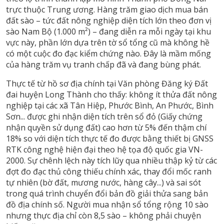
trực thuộc Trung ương. Hàng trăm giao dịch mua bán
đất sào – tức đất nông nghiệp diện tích lớn theo đơn vị
sào Nam Bộ (1.000 m²) – đang diễn ra mỗi ngày tại khu
vực này, phần lớn dựa trên tờ sổ tổng cũ mà không hề
có một cuộc đo đạc kiểm chứng nào. Đây là mầm mống
của hàng trăm vụ tranh chấp đã và đang bùng phát.
Thực tế từ hồ sơ địa chính tại Văn phòng Đăng ký Đất
đai huyện Long Thành cho thấy: không ít thửa đất nông
nghiệp tại các xã Tân Hiệp, Phước Bình, An Phước, Bình
Sơn... được ghi nhận diện tích trên sổ đỏ (Giấy chứng
nhận quyền sử dụng đất) cao hơn từ 5% đến thậm chí
18% so với diện tích thực tế đo được bằng thiết bị GNSS
RTK công nghệ hiện đại theo hệ tọa độ quốc gia VN-
2000. Sự chênh lệch này tích lũy qua nhiều thập kỷ từ các
đợt đo đạc thủ công thiếu chính xác, thay đổi mốc ranh
tự nhiên (bờ đất, mương nước, hàng cây...) và sai sót
trong quá trình chuyển đổi bản đồ giải thửa sang bản
đồ địa chính số. Người mua nhận sổ tổng rộng 10 sào
nhưng thực địa chỉ còn 8,5 sào – không phải chuyện