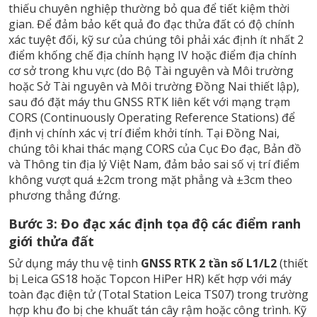
thiếu chuyên nghiệp thường bỏ qua để tiết kiệm thời
gian. Để đảm bảo kết quả đo đạc thửa đất có độ chính
xác tuyệt đối, kỹ sư của chúng tôi phải xác định ít nhất 2
điểm khống chế địa chính hạng IV hoặc điểm địa chính
cơ sở trong khu vực (do Bộ Tài nguyên và Môi trường
hoặc Sở Tài nguyên và Môi trường Đồng Nai thiết lập),
sau đó đặt máy thu GNSS RTK liên kết với mạng trạm
CORS (Continuously Operating Reference Stations) để
định vị chính xác vị trí điểm khởi tính. Tại Đồng Nai,
chúng tôi khai thác mạng CORS của Cục Đo đạc, Bản đồ
và Thông tin địa lý Việt Nam, đảm bảo sai số vị trí điểm
không vượt quá ±2cm trong mặt phẳng và ±3cm theo
phương thẳng đứng.
Bước 3: Đo đạc xác định tọa độ các điểm ranh
giới thửa đất
Sử dụng máy thu vệ tinh
GNSS RTK 2 tần số L1/L2
(thiết
bị Leica GS18 hoặc Topcon HiPer HR) kết hợp với máy
toàn đạc điện tử (Total Station Leica TS07) trong trường
hợp khu đo bị che khuất tán cây rậm hoặc công trình. Kỹ