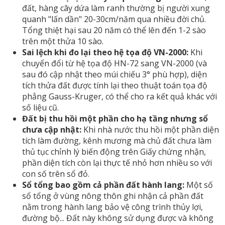
đất, hàng cây dứa làm ranh thường bị người xung
quanh "lấn dần" 20-30cm/năm qua nhiều đời chủ.
Tổng thiệt hại sau 20 năm có thể lên đến 1-2 sào
trên một thửa 10 sào.
Sai lệch khi đo lại theo hệ tọa độ VN-2000:
Khi
chuyển đổi từ hệ tọa độ HN-72 sang VN-2000 (và
sau đó cập nhật theo múi chiếu 3° phù hợp), diện
tích thửa đất được tính lại theo thuật toán tọa độ
phẳng Gauss-Kruger, có thể cho ra kết quả khác với
số liệu cũ.
Đất bị thu hồi một phần cho hạ tầng nhưng sổ
chưa cập nhật:
Khi nhà nước thu hồi một phần diện
tích làm đường, kênh mương mà chủ đất chưa làm
thủ tục chỉnh lý biến động trên Giấy chứng nhận,
phần diện tích còn lại thực tế nhỏ hơn nhiều so với
con số trên sổ đỏ.
Sổ tổng bao gồm cả phần đất hành lang:
Một số
sổ tổng ở vùng nông thôn ghi nhận cả phần đất
nằm trong hành lang bảo vệ công trình thủy lợi,
đường bộ... Đất này không sử dụng được và không