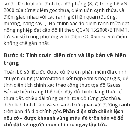
sư đo lần lượt xác định tọa độ phẳng (X, Y) trong hệ VN-
2000 của từng điểm góc thửa, điểm uốn cạnh thửa, và
điểm giao nhau với các ranh giới liên quan (đường,
mương, hàng cây...). Độ chính xác đo điểm ranh thửa đất
nông nghiệp đạt cấp độ III theo QCVN 15:2008/BTNMT,
tức sai số trung phương vị trí điểm ≤ 0,05m so với điểm
khống chế gần nhất.
Bước 4: Tính toán diện tích và lập bản vẽ hiện
trạng
Toàn bộ số liệu đo được xử lý trên phần mềm địa chính
chuyên dụng (MicroStation kết hợp Famis hoặc Ggis) để
tính diện tích chính xác theo công thức tọa độ Gauss.
Bản vẽ hiện trạng thể hiện đầy đủ: hình dạng thực tế
thửa đất, chiều dài từng cạnh, tọa độ từng góc thửa,
diện tích tính toán, và so sánh trực quan với đường ranh
trên bản đồ địa chính gốc.
Phần diện tích chênh lệch –
nếu có – được khoanh vùng màu đỏ trên bản vẽ để
chủ đất và người mua nhìn rõ ngay lập tức.