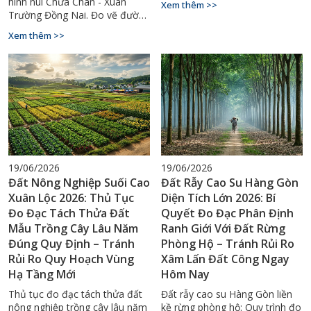
hình núi Chứa Chan - Xuân
Xem thêm >>
quyền lợi đền bù. Gọi
Trường Đồng Nai. Đo vẽ đường
0927.900.068.
đồng mức dốc, lập bản đồ
Xem thêm >>
phục vụ thiết kế homestay,
công trình du lịch sườn núi. Gọi
0927.900.068.
19/06/2026
19/06/2026
Đất Nông Nghiệp Suối Cao
Đất Rẫy Cao Su Hàng Gòn
Xuân Lộc 2026: Thủ Tục
Diện Tích Lớn 2026: Bí
Đo Đạc Tách Thửa Đất
Quyết Đo Đạc Phân Định
Mẫu Trồng Cây Lâu Năm
Ranh Giới Với Đất Rừng
Đúng Quy Định – Tránh
Phòng Hộ – Tránh Rủi Ro
Rủi Ro Quy Hoạch Vùng
Xâm Lấn Đất Công Ngay
Hạ Tầng Mới
Hôm Nay
Thủ tục đo đạc tách thửa đất
Đất rẫy cao su Hàng Gòn liền
nông nghiệp trồng cây lâu năm
kề rừng phòng hộ: Quy trình đo