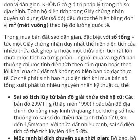
đơn vị dân gian, KHÔNG có giá trị pháp lý trong hồ sơ
địa chính. Toàn bộ diện tích trong Giấy chứng nhận
quyền sử dụng đất (sổ đỏ) đều được thể hiện bằng đơn
vị
m² (mét vuông)
theo hệ đo lường quốc tế.
Trong mua bán đất sào dân gian, đặc biệt với
sổ tổng
–
tức một Giấy chứng nhận duy nhất thể hiện diện tích của
nhiều thửa đất ghép lại hoặc một thửa diện tích rất lớn
chưa được tách ra từng phần – người mua và người bán
thường chỉ ước tính diện tích theo cảm quan hoặc theo
lời khai của chủ đất mà không có biên bản đo đạc thực
tế. Cơ chế phát sinh hao hụt diện tích khi mua bán sổ
tổng xuất phát từ nhiều nguyên nhân kỹ thuật cụ thể:
Sai số tích lũy từ bản đồ giải thửa thế hệ cũ:
Các
bản đồ 299/TTg (thập niên 1990) hoặc bản đồ địa
chính đo bằng máy kinh vĩ quang học không số hóa
thường có sai số đo chiều dài cạnh thửa từ 0,3m
đến 1,5m/cạnh. Với thửa đất nhiều cạnh, sai số diện
tích có thể tích lũy lên đến 5-8%.
Mốc ranh bị dịch chuyển qua thời gian:
Bờ bao, bờ