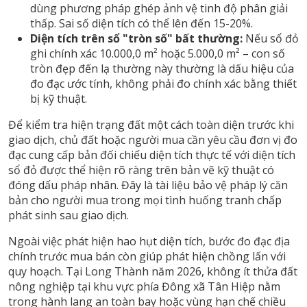
dùng phương pháp ghép ảnh vệ tinh độ phân giải
thấp. Sai số diện tích có thể lên đến 15-20%.
Diện tích trên sổ "tròn số" bất thường:
Nếu sổ đỏ
ghi chính xác 10.000,0 m² hoặc 5.000,0 m² – con số
tròn đẹp đến lạ thường này thường là dấu hiệu của
đo đạc ước tính, không phải đo chính xác bằng thiết
bị kỹ thuật.
Để
kiểm tra hiện trạng đất
một cách toàn diện trước khi
giao dịch, chủ đất hoặc người mua cần yêu cầu đơn vị đo
đạc cung cấp bản đối chiếu diện tích thực tế với diện tích
sổ đỏ được thể hiện rõ ràng trên bản vẽ kỹ thuật có
đóng dấu pháp nhân. Đây là tài liệu bảo vệ pháp lý căn
bản cho người mua trong mọi tình huống tranh chấp
phát sinh sau giao dịch.
Ngoài việc phát hiện hao hụt diện tích, bước đo đạc địa
chính trước mua bán còn giúp phát hiện chồng lấn với
quy hoạch. Tại Long Thành năm 2026, không ít thửa đất
nông nghiệp tại khu vực phía Đông xã Tân Hiệp nằm
trong hành lang an toàn bay hoặc vùng hạn chế chiều