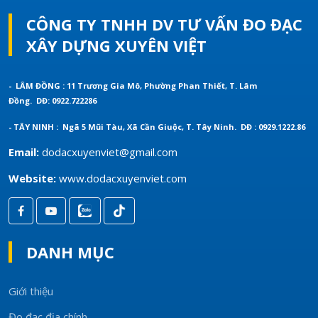
CÔNG TY TNHH DV TƯ VẤN ĐO ĐẠC
XÂY DỰNG XUYÊN VIỆT
- LÂM ĐỒNG : 11 Trương Gia Mô, Phường Phan Thiết, T. Lâm
Đồng.
DĐ: 0922.722286
- TÂY NINH : Ngã 5 Mũi Tàu, Xã Cần Giuộc, T. Tây Ninh.
DĐ : 0929.1222.86
Email:
dodacxuyenviet@gmail.com
Website:
www.dodacxuyenviet.com
DANH MỤC
Giới thiệu
Đo đạc địa chính