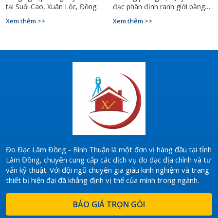
tại Suối Cao, Xuân Lộc, Đồng
đạc phân định ranh giới bằng
Nai 2026. Quy trình, điều kiện
GPS RTK, mốc VN-2000. Gọi
Xem thêm >>
Xem thêm >>
pháp lý, hồ sơ kỹ thuật chuẩn
0927.900.068 – Đo Đạc Đồng
xác – Hotline: 0927.900.068.
Nai.
Đo Đạc Lâm Đồng - Bình Thuận là một đơn vị hàng đầu tại tỉnh
Lâm Đồng, chuyên cung cấp các dịch vụ đo đạc địa chính và tư
vấn kỹ thuật. Với đội ngũ chuyên gia giàu kinh nghiệm và trang
thiết bị hiện đại đã khẳng định vị thế của mình trong ngành.
BÁO GIÁ TRỌN GÓI