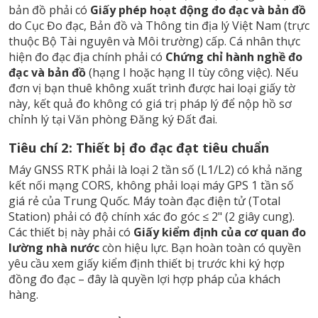
bản đồ phải có
Giấy phép hoạt động đo đạc và bản đồ
do Cục Đo đạc, Bản đồ và Thông tin địa lý Việt Nam (trực
thuộc Bộ Tài nguyên và Môi trường) cấp. Cá nhân thực
hiện đo đạc địa chính phải có
Chứng chỉ hành nghề đo
đạc và bản đồ
(hạng I hoặc hạng II tùy công việc). Nếu
đơn vị bạn thuê không xuất trình được hai loại giấy tờ
này, kết quả đo không có giá trị pháp lý để nộp hồ sơ
chỉnh lý tại Văn phòng Đăng ký Đất đai.
Tiêu chí 2: Thiết bị đo đạc đạt tiêu chuẩn
Máy GNSS RTK phải là loại 2 tần số (L1/L2) có khả năng
kết nối mạng CORS, không phải loại máy GPS 1 tần số
giá rẻ của Trung Quốc. Máy toàn đạc điện tử (Total
Station) phải có độ chính xác đo góc ≤ 2" (2 giây cung).
Các thiết bị này phải có
Giấy kiểm định của cơ quan đo
lường nhà nước
còn hiệu lực. Bạn hoàn toàn có quyền
yêu cầu xem giấy kiểm định thiết bị trước khi ký hợp
đồng đo đạc – đây là quyền lợi hợp pháp của khách
hàng.