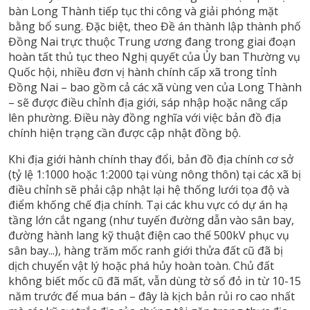
bàn Long Thành tiếp tục thi công và giải phóng mặt
bằng bổ sung. Đặc biệt, theo Đề án thành lập thành phố
Đồng Nai trực thuộc Trung ương đang trong giai đoạn
hoàn tất thủ tục theo Nghị quyết của Ủy ban Thường vụ
Quốc hội, nhiều đơn vị hành chính cấp xã trong tỉnh
Đồng Nai – bao gồm cả các xã vùng ven của Long Thành
– sẽ được điều chỉnh địa giới, sáp nhập hoặc nâng cấp
lên phường. Điều này đồng nghĩa với việc bản đồ địa
chính hiện trạng cần được cập nhật đồng bộ.
Khi địa giới hành chính thay đổi, bản đồ địa chính cơ sở
(tỷ lệ 1:1000 hoặc 1:2000 tại vùng nông thôn) tại các xã bị
điều chỉnh sẽ phải cập nhật lại hệ thống lưới tọa độ và
điểm khống chế địa chính. Tại các khu vực có dự án hạ
tầng lớn cắt ngang (như tuyến đường dẫn vào sân bay,
đường hành lang kỹ thuật điện cao thế 500kV phục vụ
sân bay...), hàng trăm mốc ranh giới thửa đất cũ đã bị
dịch chuyển vật lý hoặc phá hủy hoàn toàn. Chủ đất
không biết mốc cũ đã mất, vẫn dùng tờ sổ đỏ in từ 10-15
năm trước để mua bán – đây là kịch bản rủi ro cao nhất