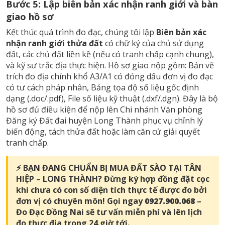
Bước 5: Lập biên bản xác nhận ranh giới và bàn
giao hồ sơ
Kết thúc quá trình đo đạc, chúng tôi lập
Biên bản xác
nhận ranh giới thửa đất
có chữ ký của chủ sử dụng
đất, các chủ đất liền kề (nếu có tranh chấp cạnh chung),
và kỹ sư trắc địa thực hiện. Hồ sơ giao nộp gồm: Bản vẽ
trích đo địa chính khổ A3/A1 có đóng dấu đơn vị đo đạc
có tư cách pháp nhân, Bảng tọa độ số liệu gốc định
dạng (.doc/.pdf), File số liệu kỹ thuật (.dxf/.dgn). Đây là bộ
hồ sơ đủ điều kiện để nộp lên Chi nhánh Văn phòng
Đăng ký Đất đai huyện Long Thành phục vụ chỉnh lý
biến động,
tách thửa đất
hoặc làm căn cứ giải quyết
tranh chấp.
⚡ BẠN ĐANG CHUẨN BỊ MUA ĐẤT SÀO TẠI TÂN
HIỆP – LONG THÀNH? Đừng ký hợp đồng đặt cọc
khi chưa có con số diện tích thực tế được đo bởi
đơn vị có chuyên môn! Gọi ngay
0927.900.068
–
Đo Đạc Đồng Nai sẽ tư vấn miễn phí và lên lịch
đo thực địa trong 24 giờ tới.