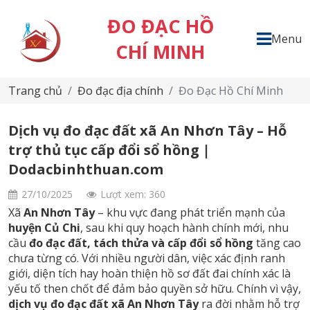
ĐO ĐẠC HỒ
Menu
CHÍ MINH
Trang chủ
Đo đạc địa chính
Đo Đạc Hồ Chí Minh
Dịch vụ đo đạc đất xã An Nhơn Tây – Hỗ
trợ thủ tục cấp đổi sổ hồng |
Dodacbinhthuan.com
27/10/2025
Lượt xem: 360
Xã
An Nhơn Tây
– khu vực đang phát triển mạnh của
huyện Củ Chi
, sau khi quy hoạch hành chính mới, nhu
cầu
đo đạc đất, tách thửa và cấp đổi sổ hồng
tăng cao
chưa từng có. Với nhiều người dân, việc xác định ranh
giới, diện tích hay hoàn thiện hồ sơ đất đai chính xác là
yếu tố then chốt để đảm bảo quyền sở hữu. Chính vì vậy,
dịch vụ đo đạc đất xã An Nhơn Tây
ra đời nhằm hỗ trợ