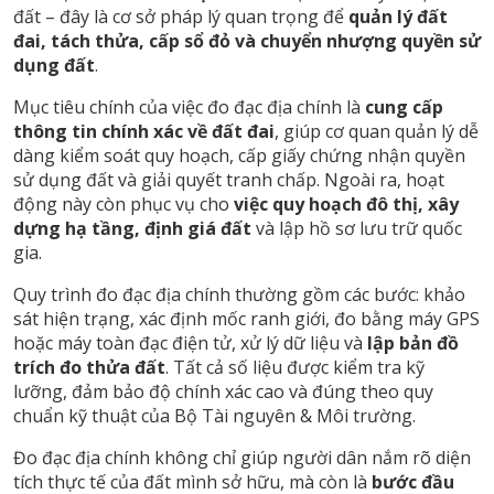
đất – đây là cơ sở pháp lý quan trọng để
quản lý đất
đai, tách thửa, cấp sổ đỏ và chuyển nhượng quyền sử
dụng đất
.
Mục tiêu chính của việc đo đạc địa chính là
cung cấp
thông tin chính xác về đất đai
, giúp cơ quan quản lý dễ
dàng kiểm soát quy hoạch, cấp giấy chứng nhận quyền
sử dụng đất và giải quyết tranh chấp. Ngoài ra, hoạt
động này còn phục vụ cho
việc quy hoạch đô thị, xây
dựng hạ tầng, định giá đất
và lập hồ sơ lưu trữ quốc
gia.
Quy trình đo đạc địa chính thường gồm các bước: khảo
sát hiện trạng, xác định mốc ranh giới, đo bằng máy GPS
hoặc máy toàn đạc điện tử, xử lý dữ liệu và
lập bản đồ
trích đo thửa đất
. Tất cả số liệu được kiểm tra kỹ
lưỡng, đảm bảo độ chính xác cao và đúng theo quy
chuẩn kỹ thuật của Bộ Tài nguyên & Môi trường.
Đo đạc địa chính không chỉ giúp người dân nắm rõ diện
tích thực tế của đất mình sở hữu, mà còn là
bước đầu