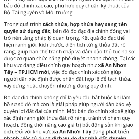
bảo độ chính xác cao, phù hợp quy chuẩn kỹ thuật của
Bộ Tài nguyên và Môi trường.
Trong quá trình
tách thửa, hợp thửa hay sang tên
quyền sử dụng đất
, bản đồ đo đạc địa chính đóng vai
trò nền tảng pháp lý quan trọng. Kết quả đo đạc thể
hiện ranh giới, kích thước, diện tích từng thửa đất rõ
ràng, giúp hạn chế tranh chấp và đảm bảo thủ tục hồ sơ
được cơ quan chức năng phê duyệt nhanh chóng. Tại các
khu vực đang điều chỉnh quy hoạch như
xã An Nhơn
Tây – TP.HCM mới
, việc đo đạc chính xác còn giúp
người dân xác định được phần đất hợp lệ để tách thửa,
xây dựng hoặc chuyển nhượng đúng quy định.
Đo đạc địa chính không chỉ là yêu cầu bắt buộc khi làm
hồ sơ sổ đỏ mà còn là giải pháp giúp người dân bảo vệ
quyền lợi đất đai của mình. Một bản đo chính xác sẽ giúp
xác định ranh giới thửa đất rõ ràng, tránh vi phạm quy
hoạch, đồng thời nâng cao giá trị bất động sản khi giao
dịch. Đối với khu vực
xã An Nhơn Tây
đang phát triển
nhanh, việc sử dụng
dịch vụ đo đạc nhà đất chuyên