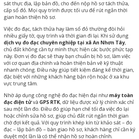
sát thực địa, lập bản đồ, cho đến nộp hồ sơ tách thửa,
cấp sổ đỏ. Mọi quy trình được tối ưu để rút ngắn thời
gian hoàn thiện hồ sơ.
Việc đo đạc, tách thửa hay làm sổ đỏ thường đòi hỏi
nhiều giấy tờ, quy trình và thời gian đi lại. Khi sử dụng
dịch vụ đo đạc chuyên nghiệp tại xã An Nhơn Tây
,
chủ đất không cần tự mình thực hiện các bước phức tạp
này. Đơn vị đo đạc sẽ thay bạn chuẩn bị hồ sơ, làm việc
với cơ quan địa chính và hoàn thiện bản vẽ kỹ thuật
nhanh chóng. Điều này giúp tiết kiệm đáng kể thời gian,
đặc biệt với những khách hàng bận rộn hoặc ở xa khu
vực trung tâm.
Nhờ áp dụng công nghệ đo đạc hiện đại như
máy toàn
đạc điện tử
và
GPS RTK
, dữ liệu được xử lý chính xác chỉ
sau một lần đo. Điều đó giúp hạn chế tối đa việc đo lại
hoặc chỉnh sửa hồ sơ, giúp chủ đất rút ngắn thời gian
chờ đợi kết quả. Với quy trình khép kín từ khảo sát – đo
đạc – lập bản đồ – bàn giao hồ sơ, khách hàng chỉ cần ký
duyệt một lần là có thể nhận hồ sơ hoàn chỉnh.