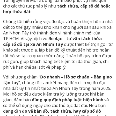
Tài nguyên & Môi trường, đảm bảo phục vụ hiệu quả
cho các thủ tục pháp lý như
tách thửa, cấp sổ đỏ hoặc
hợp thửa đất
.
Chúng tôi hiểu rằng việc đo đạc và hoàn thiện hồ sơ nhà
đất có thể gây nhiều khó khăn cho người dân sau khi xã
An Nhơn Tây trở thành đơn vị hành chính mới của
TP.HCM. Vì vậy, dịch vụ
đo đạc – tư vấn tách thửa –
cấp sổ đỏ tại xã An Nhơn Tây
được thiết kế trọn gói, từ
khảo sát thực địa, lập bản đồ kỹ thuật đến hỗ trợ hoàn
tất hồ sơ tại cơ quan chức năng. Toàn bộ quy trình được
rút gọn, giúp khách hàng tiết kiệm tối đa thời gian, chi
phí và hạn chế sai sót về pháp lý.
Với phương châm “
Đo nhanh – Hồ sơ chuẩn – Bàn giao
tận tay
”, chúng tôi cam kết mang đến dịch vụ đo đạc
nhà đất uy tín nhất tại xã An Nhơn Tây trong năm 2025.
Mọi hồ sơ đều được kiểm tra kỹ lưỡng trước khi bàn
giao, đảm bảo
đúng quy định pháp luật hiện hành
và
có thể sử dụng ngay cho các thủ tục đất đai. Nếu bạn
đang cần
đo vẽ bản đồ, tách thửa, hay cấp sổ đỏ