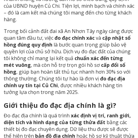
của UBND huyện Củ Chi. Tiện lợi, minh bạch và chính xác
– đó là cam kết mà chúng tôi mang đến cho từng khách
hàng.
Trong bối cảnh đất đai xã An Nhơn Tây ngày càng được
quan tâm đầu tư, việc
đo đạc chính xác
và
cập nhật sổ
hồng đúng quy định
là bước quan trọng giúp bảo vệ
quyền lợi của chủ sở hữu. Dịch vụ đo đạc đất của chúng
tôi không chỉ mang lại kết quả
chuẩn xác đến từng
mét vuông
, mà còn hỗ trợ trọn gói hồ sơ
cấp đổi sổ
hồng
, giúp bạn hoàn tất thủ tục nhanh hơn 30% so với
thông thường. Chúng tôi tự hào là đơn vị
đo đạc địa
chính uy tín tại Củ Chi
, được nhiều khách hàng tin
tưởng lựa chọn trong năm 2025.
Giới thiệu đo đạc địa chính là gì?
Đo đạc địa chính là quá trình
xác định vị trí, ranh giới,
diện tích và hình dạng của từng thửa đất
bằng các
thiết bị đo đạc chuyên dụng. Dữ liệu thu được sẽ được
thể hiện trên
bản đồ địa chính
hoặc hồ sơ kỹ thuật thửa