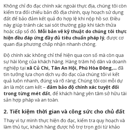
Không chỉ đo đạc chính xác ngoài thực địa, chúng tôi còn
kiểm tra đối chiếu bản đồ địa chính, quy hoạch sử dụng
đất để bảo đảm kết quả đo hợp lệ khi nộp hồ sơ. Điều
này giúp tránh các sai sót thường gặp khi tách thửa
hoặc cấp sổ đỏ.
Mỗi bản vẽ kỹ thuật do chúng tôi thực
hiện đều đáp ứng đầy đủ tiêu chuẩn pháp lý
, được cơ
quan địa phương chấp nhận nhanh chóng.
Độ chính xác không chỉ thể hiện qua con số mà còn qua
sự hài lòng của khách hàng. Hàng trăm hộ dân và doanh
nghiệp tại
xã Củ Chi, Tân An Hội, Phú Hòa Đông,...
đã
tin tưởng lựa chọn dịch vụ đo đạc của chúng tôi vì kết
quả luôn nhanh, đúng và rõ ràng. Chúng tôi coi mỗi dự
án là một cam kết –
đảm bảo độ chính xác tuyệt đối
trong từng mét đất
, để khách hàng yên tâm sở hữu tài
sản hợp pháp và an toàn.
2. Tiết kiệm thời gian và công sức cho chủ đất
Thay vì tự mình thực hiện đo đạc, kiểm tra quy hoạch và
làm thủ tục, khách hàng được hỗ trợ trọn gói từ khảo