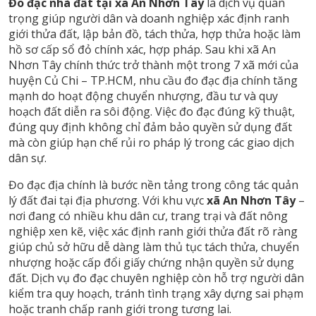
Đo đạc nhà đất tại xã An Nhơn Tây
là dịch vụ quan
trọng giúp người dân và doanh nghiệp xác định ranh
giới thửa đất, lập bản đồ, tách thửa, hợp thửa hoặc làm
hồ sơ cấp sổ đỏ chính xác, hợp pháp. Sau khi xã An
Nhơn Tây chính thức trở thành một trong 7 xã mới của
huyện Củ Chi – TP.HCM, nhu cầu đo đạc địa chính tăng
mạnh do hoạt động chuyển nhượng, đầu tư và quy
hoạch đất diễn ra sôi động. Việc đo đạc đúng kỹ thuật,
đúng quy định không chỉ đảm bảo quyền sử dụng đất
mà còn giúp hạn chế rủi ro pháp lý trong các giao dịch
dân sự.
Đo đạc địa chính là bước nền tảng trong công tác quản
lý đất đai tại địa phương. Với khu vực
xã An Nhơn Tây
–
nơi đang có nhiều khu dân cư, trang trại và đất nông
nghiệp xen kẽ, việc xác định ranh giới thửa đất rõ ràng
giúp chủ sở hữu dễ dàng làm thủ tục tách thửa, chuyển
nhượng hoặc cấp đổi giấy chứng nhận quyền sử dụng
đất. Dịch vụ đo đạc chuyên nghiệp còn hỗ trợ người dân
kiểm tra quy hoạch, tránh tình trạng xây dựng sai phạm
hoặc tranh chấp ranh giới trong tương lai.