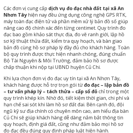
Các đơn vị cung cấp
dịch vụ đo đạc nhà đất tại xã An
Nhơn Tây
hiện nay đều ứng dụng công nghệ GPS RTK,
máy toàn đạc điện tử và phần mềm xử lý bản đồ số giúp
nâng cao độ chính xác đến từng centimet. Quy trình đo
đạc bao gồm khảo sát thực địa, đo vẽ ranh giới, lập hồ
sơ kỹ thuật thửa đất, kiểm tra quy hoạch, và bàn giao
bản đồ cùng hồ sơ pháp lý đầy đủ cho khách hàng. Toàn
bộ quy trình được thực hiện nhanh chóng, đúng chuẩn
Bộ Tài Nguyên & Môi Trường, đảm bảo hồ sơ được
chấp thuận khi nộp tại UBND huyện Củ Chi.
Khi lựa chọn đơn vị đo đạc uy tín tại xã An Nhơn Tây,
khách hàng được hỗ trợ trọn gói từ
đo đạc – lập bản đồ
– tư vấn pháp lý – tách thửa – cấp sổ đỏ
chỉ trong một
quy trình khép kín. Nhờ đó, tiết kiệm thời gian, chi phí và
hạn chế sai sót khi làm hồ sơ đất đai. Bên cạnh đó, đội
ngũ kỹ sư địa chính có chuyên môn cao, am hiểu địa bàn
Củ Chi sẽ giúp khách hàng dễ dàng nắm bắt thông tin
quy hoạch, định giá đất, cũng như đảm bảo mọi hồ sơ
đo đạc đều đúng quy định pháp luật hiện hành.