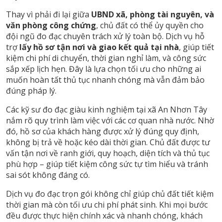
Thay vì phải đi lại giữa
UBND xã, phòng tài nguyên, và
văn phòng công chứng
, chủ đất có thể ủy quyền cho
đội ngũ đo đạc chuyên trách xử lý toàn bộ. Dịch vụ hỗ
trợ
lấy hồ sơ tận nơi và giao kết quả tại nhà
, giúp tiết
kiệm chi phí di chuyển, thời gian nghỉ làm, và công sức
sắp xếp lịch hẹn. Đây là lựa chọn tối ưu cho những ai
muốn hoàn tất thủ tục nhanh chóng mà vẫn đảm bảo
đúng pháp lý.
Các kỹ sư đo đạc giàu kinh nghiệm tại xã An Nhơn Tây
nắm rõ quy trình làm việc với các cơ quan nhà nước. Nhờ
đó, hồ sơ của khách hàng được xử lý đúng quy định,
không bị trả về hoặc kéo dài thời gian. Chủ đất được tư
vấn tận nơi về ranh giới, quy hoạch, diện tích và thủ tục
phù hợp – giúp tiết kiệm công sức tự tìm hiểu và tránh
sai sót không đáng có.
Dịch vụ đo đạc trọn gói không chỉ giúp chủ đất tiết kiệm
thời gian mà còn tối ưu chi phí phát sinh. Khi mọi bước
đều được thực hiện chính xác và nhanh chóng, khách