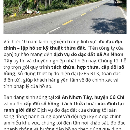
Với hơn 10 năm kinh nghiệm trong lĩnh vực
đo đạc địa
chính – lập hồ sơ kỹ thuật thửa đất
, [Tên công ty của
bạn] tự hào mang đến
dịch vụ đo đạc đất xã An Nhơn
Tây
uy tín và chuyên nghiệp nhất hiện nay. Chúng tôi hỗ
trợ trọn gói quy trình
tách thửa, hợp thửa, cấp đổi sổ
hồng
, sử dụng thiết bị đo hiện đại (GPS RTK, toàn đạc
điện tử), giúp khách hàng yên tâm về độ chính xác và
tính pháp lý của hồ sơ.
Bạn đang sinh sống tại
xã An Nhơn Tây, huyện Củ Chi
và muốn
cấp đổi sổ hồng
,
tách thửa
hoặc
xác định lại
ranh giới đất
? Dịch vụ đo đạc đất của chúng tôi sẵn
sàng đồng hành cùng bạn! Với đội ngũ kỹ sư địa chính
am hiểu khu vực, chúng tôi đến tận nơi khảo sát, đo đạc
nhanh chóng và hướng dẫn hồ sơ theo đúng quy định