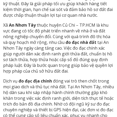
kỹ thuật. Đây là giải pháp tối ưu giúp khách hàng tiết
kiệm thời gian, hạn chế sai sót và đảm bảo hồ sơ đất đai
được chấp thuận thuận lợi tại cơ quan nhà nước.
Xã
An Nhơn Tây
thuộc huyện Củ Chi – TP.HCM là khu
vực đang có tốc độ phát triển nhanh về nhà ở và đất
nông nghiệp chuyển đổi. Cùng với quá trình đô thị hóa
và quy hoạch mở rộng, nhu cầu
đo đạc nhà đất
tại An
Nhơn Tây ngày càng tăng cao. Việc đo đạc chính xác
giúp người dân xác định ranh giới thửa đất, chuẩn bị hồ
sơ tách thửa, hợp thửa hoặc cấp sổ đỏ đúng quy định
pháp luật. Đây là bước quan trọng giúp bảo vệ quyền lợi
hợp pháp của chủ sở hữu đất đai.
Dịch vụ
đo đạc địa chính
đóng vai trò then chốt trong
mọi giao dịch và thủ tục nhà đất. Tại An Nhơn Tây, nhiều
hộ dân sau khi sáp nhập hành chính thường gặp khó
khăn trong việc xác định ranh giới, diện tích thực tế hoặc
trích đo bản đồ địa chính. Nhờ có đội ngũ kỹ sư đo đạc
chuyên nghiệp và thiết bị GPS hiện đại, các đơn vị đo đạc
có thể cung cấp số liệu chuẩn xác, phục vụ nhanh cho