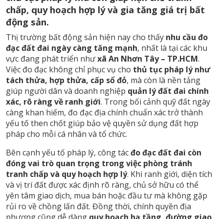
chấp, quy hoạch hợp lý và gia tăng giá trị bất
động sản.
Thị trường bất động sản hiện nay cho thấy
nhu cầu đo
đạc đất đai ngày càng tăng mạnh
, nhất là tại các khu
vực đang phát triển như
xã An Nhơn Tây – TP.HCM
.
Việc đo đạc không chỉ phục vụ cho
thủ tục pháp lý như
tách thửa, hợp thửa, cấp sổ đỏ
, mà còn là nền tảng
giúp người dân và doanh nghiệp
quản lý đất đai chính
xác, rõ ràng về ranh giới
. Trong bối cảnh quỹ đất ngày
càng khan hiếm, đo đạc địa chính chuẩn xác trở thành
yếu tố then chốt giúp bảo vệ quyền sử dụng đất hợp
pháp cho mỗi cá nhân và tổ chức.
Bên cạnh yếu tố pháp lý, công tác
đo đạc đất đai còn
đóng vai trò quan trọng trong việc phòng tránh
tranh chấp và quy hoạch hợp lý
. Khi ranh giới, diện tích
và vị trí đất được xác định rõ ràng, chủ sở hữu có thể
yên tâm giao dịch, mua bán hoặc đầu tư mà không gặp
rủi ro về chồng lấn đất. Đồng thời, chính quyền địa
phương cũng dễ dàng
quy hoạch hạ tầng, đường giao