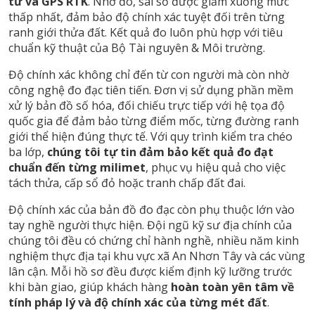
tử và GPS RTK
. Nhờ đó, sai số được giảm xuống mức
thấp nhất, đảm bảo độ chính xác tuyệt đối trên từng
ranh giới thửa đất. Kết quả đo luôn phù hợp với tiêu
chuẩn kỹ thuật của Bộ Tài nguyên & Môi trường.
Độ chính xác không chỉ đến từ con người mà còn nhờ
công nghệ đo đạc tiên tiến. Đơn vị sử dụng phần mềm
xử lý bản đồ số hóa, đối chiếu trực tiếp với hệ tọa độ
quốc gia để đảm bảo từng điểm mốc, từng đường ranh
giới thể hiện đúng thực tế. Với quy trình kiểm tra chéo
ba lớp,
chúng tôi tự tin đảm bảo kết quả đo đạt
chuẩn đến từng milimet
, phục vụ hiệu quả cho việc
tách thửa, cấp sổ đỏ hoặc tranh chấp đất đai.
Độ chính xác của bản đồ đo đạc còn phụ thuộc lớn vào
tay nghề người thực hiện. Đội ngũ kỹ sư địa chính của
chúng tôi đều có chứng chỉ hành nghề, nhiều năm kinh
nghiệm thực địa tại khu vực xã An Nhơn Tây và các vùng
lân cận. Mỗi hồ sơ đều được kiểm định kỹ lưỡng trước
khi bàn giao, giúp khách hàng
hoàn toàn yên tâm về
tính pháp lý và độ chính xác của từng mét đất
.