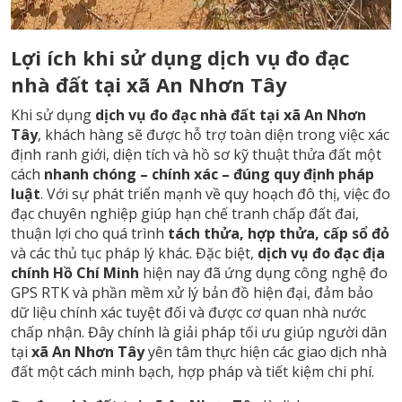
Lợi ích khi sử dụng dịch vụ đo đạc
nhà đất tại xã An Nhơn Tây
Khi sử dụng
dịch vụ đo đạc nhà đất tại xã An Nhơn
Tây
, khách hàng sẽ được hỗ trợ toàn diện trong việc xác
định ranh giới, diện tích và hồ sơ kỹ thuật thửa đất một
cách
nhanh chóng – chính xác – đúng quy định pháp
luật
. Với sự phát triển mạnh về quy hoạch đô thị, việc đo
đạc chuyên nghiệp giúp hạn chế tranh chấp đất đai,
thuận lợi cho quá trình
tách thửa, hợp thửa, cấp sổ đỏ
và các thủ tục pháp lý khác. Đặc biệt,
dịch vụ đo đạc địa
chính Hồ Chí Minh
hiện nay đã ứng dụng công nghệ đo
GPS RTK và phần mềm xử lý bản đồ hiện đại, đảm bảo
dữ liệu chính xác tuyệt đối và được cơ quan nhà nước
chấp nhận. Đây chính là giải pháp tối ưu giúp người dân
tại
xã An Nhơn Tây
yên tâm thực hiện các giao dịch nhà
đất một cách minh bạch, hợp pháp và tiết kiệm chi phí.