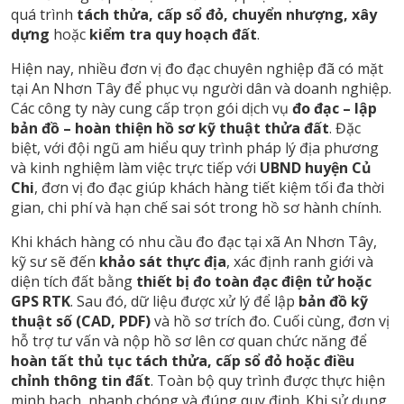
quá trình
tách thửa, cấp sổ đỏ, chuyển nhượng, xây
dựng
hoặc
kiểm tra quy hoạch đất
.
Hiện nay, nhiều đơn vị đo đạc chuyên nghiệp đã có mặt
tại An Nhơn Tây để phục vụ người dân và doanh nghiệp.
Các công ty này cung cấp trọn gói dịch vụ
đo đạc – lập
bản đồ – hoàn thiện hồ sơ kỹ thuật thửa đất
. Đặc
biệt, với đội ngũ am hiểu quy trình pháp lý địa phương
và kinh nghiệm làm việc trực tiếp với
UBND huyện Củ
Chi
, đơn vị đo đạc giúp khách hàng tiết kiệm tối đa thời
gian, chi phí và hạn chế sai sót trong hồ sơ hành chính.
Khi khách hàng có nhu cầu đo đạc tại xã An Nhơn Tây,
kỹ sư sẽ đến
khảo sát thực địa
, xác định ranh giới và
diện tích đất bằng
thiết bị đo toàn đạc điện tử hoặc
GPS RTK
. Sau đó, dữ liệu được xử lý để lập
bản đồ kỹ
thuật số (CAD, PDF)
và hồ sơ trích đo. Cuối cùng, đơn vị
hỗ trợ tư vấn và nộp hồ sơ lên cơ quan chức năng để
hoàn tất thủ tục tách thửa, cấp sổ đỏ hoặc điều
chỉnh thông tin đất
. Toàn bộ quy trình được thực hiện
minh bạch, nhanh chóng và đúng quy định. Khi sử dụng