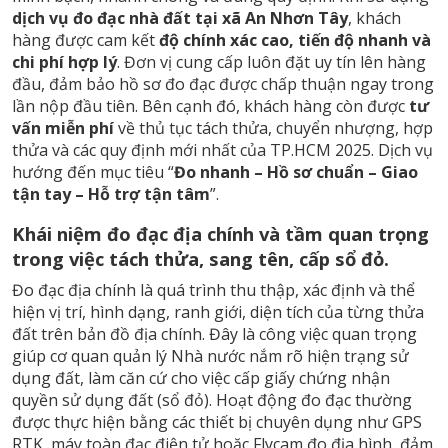
dịch vụ đo đạc nhà đất tại xã An Nhơn Tây
, khách
hàng được cam kết
độ chính xác cao, tiến độ nhanh và
chi phí hợp lý
. Đơn vị cung cấp luôn đặt uy tín lên hàng
đầu, đảm bảo hồ sơ đo đạc được chấp thuận ngay trong
lần nộp đầu tiên. Bên cạnh đó, khách hàng còn được
tư
vấn miễn phí
về thủ tục tách thửa, chuyển nhượng, hợp
thửa và các quy định mới nhất của TP.HCM 2025. Dịch vụ
hướng đến mục tiêu “
Đo nhanh – Hồ sơ chuẩn – Giao
tận tay – Hỗ trợ tận tâm
”.
Khái niệm đo đạc địa chính và tầm quan trọng
trong việc tách thửa, sang tên, cấp sổ đỏ.
Đo đạc địa chính là quá trình thu thập, xác định và thể
hiện vị trí, hình dạng, ranh giới, diện tích của từng thửa
đất trên bản đồ địa chính. Đây là công việc quan trọng
giúp cơ quan quản lý Nhà nước nắm rõ hiện trạng sử
dụng đất, làm căn cứ cho việc cấp giấy chứng nhận
quyền sử dụng đất (sổ đỏ). Hoạt động đo đạc thường
được thực hiện bằng các thiết bị chuyên dụng như GPS
RTK, máy toàn đạc điện tử hoặc Flycam đo địa hình, đảm