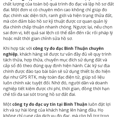
chất lượng của toàn bộ quá trình đo đạc và lập hồ sơ đất
đai. Một đơn vị có chuyên môn cao không chỉ giúp đo
đạc chính xác diện tích, ranh giới và hiện trạng thửa đất,
mà còn đảm bảo hồ sơ kỹ thuật được cơ quan quản lý
địa chính chấp thuận nhanh chóng. Ngược lại, nếu chọn
sai đơn vị, kết quả sai lệch có thể dẫn đến rắc rối pháp lý
hoặc mất thời gian chỉnh sửa hồ sơ.
Khi hợp tác với
công ty đo đạc Bình Thuận chuyên
nghiệp
, khách hàng sẽ được tư vấn đầy đủ về quy trình
tách thửa, hợp thửa, chuyển mục đích sử dụng đất và
cấp sổ đỏ theo đúng quy định hiện hành. Các kỹ sư địa
chính được đào tạo bài bản sẽ sử dụng thiết bị đo hiện
đại như GPS RTK, máy toàn đạc điện tử, giúp số liệu
luôn chính xác tuyệt đối. Nhờ đó, người dân và doanh
nghiệp tiết kiệm được chi phí, thời gian, đồng thời hạn
chế tối đa sai sót trong hồ sơ đất đai.
Một
công ty đo đạc uy tín tại Bình Thuận
luôn đặt lợi
ích và sự hài lòng của khách hàng lên hàng đầu. Họ
không chỉ cung cấp dịch vụ đo đạc, mà còn hỗ trợ trọn