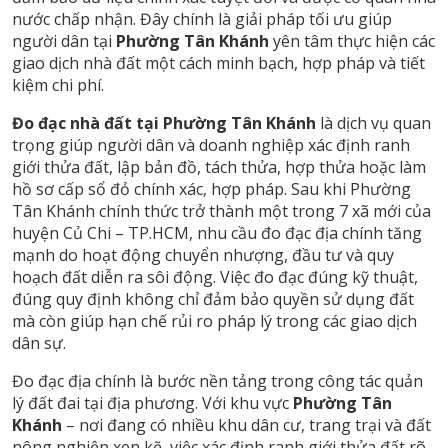
nước chấp nhận. Đây chính là giải pháp tối ưu giúp
người dân tại
Phường Tân Khánh
yên tâm thực hiện các
giao dịch nhà đất một cách minh bạch, hợp pháp và tiết
kiệm chi phí.
Đo đạc nhà đất tại Phường Tân Khánh
là dịch vụ quan
trọng giúp người dân và doanh nghiệp xác định ranh
giới thửa đất, lập bản đồ, tách thửa, hợp thửa hoặc làm
hồ sơ cấp sổ đỏ chính xác, hợp pháp. Sau khi Phường
Tân Khánh chính thức trở thành một trong 7 xã mới của
huyện Củ Chi – TP.HCM, nhu cầu đo đạc địa chính tăng
mạnh do hoạt động chuyển nhượng, đầu tư và quy
hoạch đất diễn ra sôi động. Việc đo đạc đúng kỹ thuật,
đúng quy định không chỉ đảm bảo quyền sử dụng đất
mà còn giúp hạn chế rủi ro pháp lý trong các giao dịch
dân sự.
Đo đạc địa chính là bước nền tảng trong công tác quản
lý đất đai tại địa phương. Với khu vực
Phường Tân
Khánh
– nơi đang có nhiều khu dân cư, trang trại và đất
nông nghiệp xen kẽ, việc xác định ranh giới thửa đất rõ