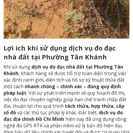
Lợi ích khi sử dụng dịch vụ đo đạc
nhà đất tại Phường Tân Khánh
Khi sử dụng
dịch vụ đo đạc nhà đất tại Phường Tân
Khánh
, khách hàng sẽ được hỗ trợ toàn diện trong việc
xác định ranh giới, diện tích và hồ sơ kỹ thuật thửa đất
một cách
nhanh chóng – chính xác – đúng quy định
pháp luật
. Với sự phát triển mạnh về quy hoạch đô thị,
việc đo đạc chuyên nghiệp giúp hạn chế tranh chấp đất
đai, thuận lợi cho quá trình
tách thửa, hợp thửa, cấp
sổ đỏ
và các thủ tục pháp lý khác. Đặc biệt,
dịch vụ đo
đạc địa chính Hồ Chí Minh
hiện nay đã ứng dụng công
nghệ đo GPS RTK và phần mềm xử lý bản đồ hiện đại,
đảm bảo dữ liệu chính xác tuyệt đối và được cơ quan nhà