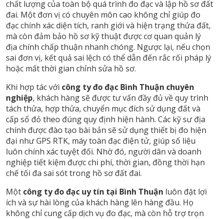
chất lượng của toàn bộ quá trình đo đạc và lập hồ sơ đất
đai. Một đơn vị có chuyên môn cao không chỉ giúp đo
đạc chính xác diện tích, ranh giới và hiện trạng thửa đất,
mà còn đảm bảo hồ sơ kỹ thuật được cơ quan quản lý
địa chính chấp thuận nhanh chóng. Ngược lại, nếu chọn
sai đơn vị, kết quả sai lệch có thể dẫn đến rắc rối pháp lý
hoặc mất thời gian chỉnh sửa hồ sơ.
Khi hợp tác với
công ty đo đạc Bình Thuận chuyên
nghiệp
, khách hàng sẽ được tư vấn đầy đủ về quy trình
tách thửa, hợp thửa, chuyển mục đích sử dụng đất và
cấp sổ đỏ theo đúng quy định hiện hành. Các kỹ sư địa
chính được đào tạo bài bản sẽ sử dụng thiết bị đo hiện
đại như GPS RTK, máy toàn đạc điện tử, giúp số liệu
luôn chính xác tuyệt đối. Nhờ đó, người dân và doanh
nghiệp tiết kiệm được chi phí, thời gian, đồng thời hạn
chế tối đa sai sót trong hồ sơ đất đai.
Một
công ty đo đạc uy tín tại Bình Thuận
luôn đặt lợi
ích và sự hài lòng của khách hàng lên hàng đầu. Họ
không chỉ cung cấp dịch vụ đo đạc, mà còn hỗ trợ trọn