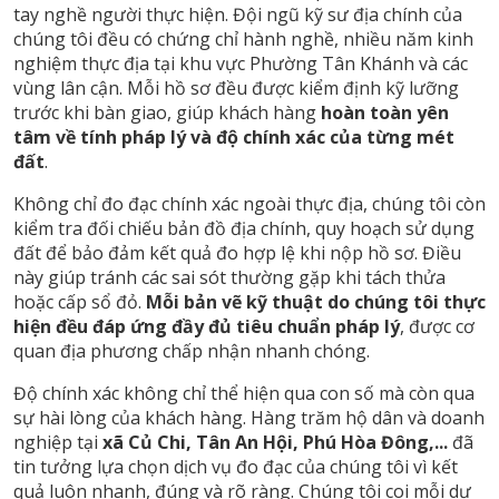
tay nghề người thực hiện. Đội ngũ kỹ sư địa chính của
chúng tôi đều có chứng chỉ hành nghề, nhiều năm kinh
nghiệm thực địa tại khu vực Phường Tân Khánh và các
vùng lân cận. Mỗi hồ sơ đều được kiểm định kỹ lưỡng
trước khi bàn giao, giúp khách hàng
hoàn toàn yên
tâm về tính pháp lý và độ chính xác của từng mét
đất
.
Không chỉ đo đạc chính xác ngoài thực địa, chúng tôi còn
kiểm tra đối chiếu bản đồ địa chính, quy hoạch sử dụng
đất để bảo đảm kết quả đo hợp lệ khi nộp hồ sơ. Điều
này giúp tránh các sai sót thường gặp khi tách thửa
hoặc cấp sổ đỏ.
Mỗi bản vẽ kỹ thuật do chúng tôi thực
hiện đều đáp ứng đầy đủ tiêu chuẩn pháp lý
, được cơ
quan địa phương chấp nhận nhanh chóng.
Độ chính xác không chỉ thể hiện qua con số mà còn qua
sự hài lòng của khách hàng. Hàng trăm hộ dân và doanh
nghiệp tại
xã Củ Chi, Tân An Hội, Phú Hòa Đông,...
đã
tin tưởng lựa chọn dịch vụ đo đạc của chúng tôi vì kết
quả luôn nhanh, đúng và rõ ràng. Chúng tôi coi mỗi dự