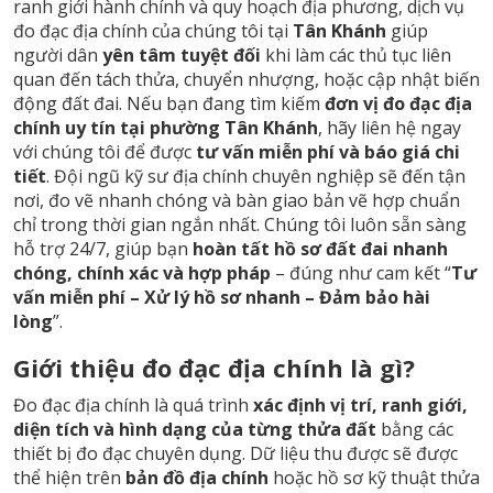
ranh giới hành chính và quy hoạch địa phương, dịch vụ
đo đạc địa chính của chúng tôi tại
Tân Khánh
giúp
người dân
yên tâm tuyệt đối
khi làm các thủ tục liên
quan đến tách thửa, chuyển nhượng, hoặc cập nhật biến
động đất đai. Nếu bạn đang tìm kiếm
đơn vị đo đạc địa
chính uy tín tại phường Tân Khánh
, hãy liên hệ ngay
với chúng tôi để được
tư vấn miễn phí và báo giá chi
tiết
. Đội ngũ kỹ sư địa chính chuyên nghiệp sẽ đến tận
nơi, đo vẽ nhanh chóng và bàn giao bản vẽ hợp chuẩn
chỉ trong thời gian ngắn nhất. Chúng tôi luôn sẵn sàng
hỗ trợ 24/7, giúp bạn
hoàn tất hồ sơ đất đai nhanh
chóng, chính xác và hợp pháp
– đúng như cam kết “
Tư
vấn miễn phí – Xử lý hồ sơ nhanh – Đảm bảo hài
lòng
”.
Giới thiệu đo đạc địa chính là gì?
Đo đạc địa chính là quá trình
xác định vị trí, ranh giới,
diện tích và hình dạng của từng thửa đất
bằng các
thiết bị đo đạc chuyên dụng. Dữ liệu thu được sẽ được
thể hiện trên
bản đồ địa chính
hoặc hồ sơ kỹ thuật thửa