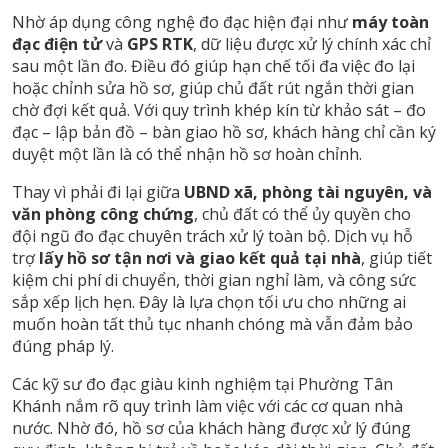
Nhờ áp dụng công nghệ đo đạc hiện đại như
máy toàn
đạc điện tử
và
GPS RTK
, dữ liệu được xử lý chính xác chỉ
sau một lần đo. Điều đó giúp hạn chế tối đa việc đo lại
hoặc chỉnh sửa hồ sơ, giúp chủ đất rút ngắn thời gian
chờ đợi kết quả. Với quy trình khép kín từ khảo sát – đo
đạc – lập bản đồ – bàn giao hồ sơ, khách hàng chỉ cần ký
duyệt một lần là có thể nhận hồ sơ hoàn chỉnh.
Thay vì phải đi lại giữa
UBND xã, phòng tài nguyên, và
văn phòng công chứng
, chủ đất có thể ủy quyền cho
đội ngũ đo đạc chuyên trách xử lý toàn bộ. Dịch vụ hỗ
trợ
lấy hồ sơ tận nơi và giao kết quả tại nhà
, giúp tiết
kiệm chi phí di chuyển, thời gian nghỉ làm, và công sức
sắp xếp lịch hẹn. Đây là lựa chọn tối ưu cho những ai
muốn hoàn tất thủ tục nhanh chóng mà vẫn đảm bảo
đúng pháp lý.
Các kỹ sư đo đạc giàu kinh nghiệm tại Phường Tân
Khánh nắm rõ quy trình làm việc với các cơ quan nhà
nước. Nhờ đó, hồ sơ của khách hàng được xử lý đúng