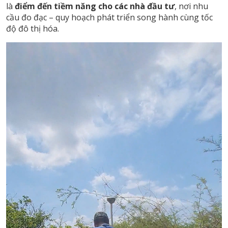
là
điểm đến tiềm năng cho các nhà đầu tư
, nơi nhu
cầu đo đạc – quy hoạch phát triển song hành cùng tốc
độ đô thị hóa.