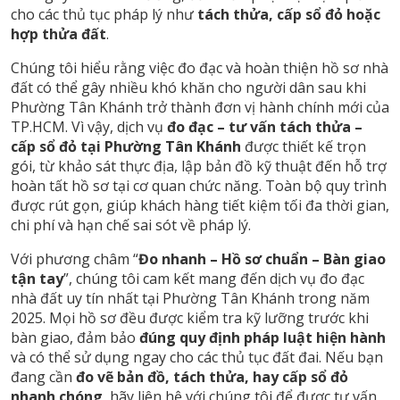
cho các thủ tục pháp lý như
tách thửa, cấp sổ đỏ hoặc
hợp thửa đất
.
Chúng tôi hiểu rằng việc đo đạc và hoàn thiện hồ sơ nhà
đất có thể gây nhiều khó khăn cho người dân sau khi
Phường Tân Khánh trở thành đơn vị hành chính mới của
TP.HCM. Vì vậy, dịch vụ
đo đạc – tư vấn tách thửa –
cấp sổ đỏ tại Phường Tân Khánh
được thiết kế trọn
gói, từ khảo sát thực địa, lập bản đồ kỹ thuật đến hỗ trợ
hoàn tất hồ sơ tại cơ quan chức năng. Toàn bộ quy trình
được rút gọn, giúp khách hàng tiết kiệm tối đa thời gian,
chi phí và hạn chế sai sót về pháp lý.
Với phương châm “
Đo nhanh – Hồ sơ chuẩn – Bàn giao
tận tay
”, chúng tôi cam kết mang đến dịch vụ đo đạc
nhà đất uy tín nhất tại Phường Tân Khánh trong năm
2025. Mọi hồ sơ đều được kiểm tra kỹ lưỡng trước khi
bàn giao, đảm bảo
đúng quy định pháp luật hiện hành
và có thể sử dụng ngay cho các thủ tục đất đai. Nếu bạn
đang cần
đo vẽ bản đồ, tách thửa, hay cấp sổ đỏ
nhanh chóng
, hãy liên hệ với chúng tôi để được tư vấn