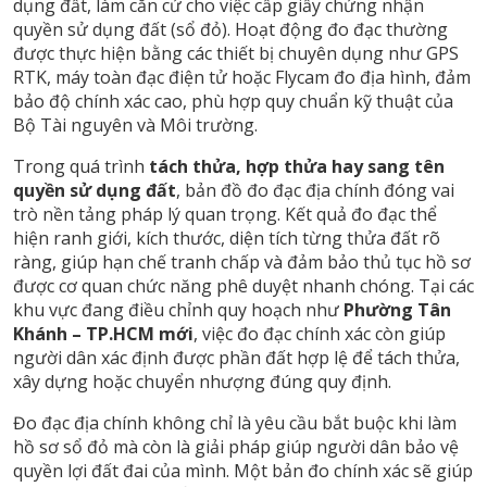
dụng đất, làm căn cứ cho việc cấp giấy chứng nhận
quyền sử dụng đất (sổ đỏ). Hoạt động đo đạc thường
được thực hiện bằng các thiết bị chuyên dụng như GPS
RTK, máy toàn đạc điện tử hoặc Flycam đo địa hình, đảm
bảo độ chính xác cao, phù hợp quy chuẩn kỹ thuật của
Bộ Tài nguyên và Môi trường.
Trong quá trình
tách thửa, hợp thửa hay sang tên
quyền sử dụng đất
, bản đồ đo đạc địa chính đóng vai
trò nền tảng pháp lý quan trọng. Kết quả đo đạc thể
hiện ranh giới, kích thước, diện tích từng thửa đất rõ
ràng, giúp hạn chế tranh chấp và đảm bảo thủ tục hồ sơ
được cơ quan chức năng phê duyệt nhanh chóng. Tại các
khu vực đang điều chỉnh quy hoạch như
Phường Tân
Khánh – TP.HCM mới
, việc đo đạc chính xác còn giúp
người dân xác định được phần đất hợp lệ để tách thửa,
xây dựng hoặc chuyển nhượng đúng quy định.
Đo đạc địa chính không chỉ là yêu cầu bắt buộc khi làm
hồ sơ sổ đỏ mà còn là giải pháp giúp người dân bảo vệ
quyền lợi đất đai của mình. Một bản đo chính xác sẽ giúp