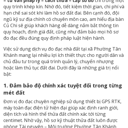
– tư vấn pháp lý – tách thửa – cấp sổ đỏ
chỉ trong một
quy trình khép kín. Nhờ đó, tiết kiệm thời gian, chi phí và
hạn chế sai sót khi làm hồ sơ đất đai. Bên cạnh đó, đội
ngũ kỹ sư địa chính có chuyên môn cao, am hiểu địa bàn
Củ Chi sẽ giúp khách hàng dễ dàng nắm bắt thông tin
quy hoạch, định giá đất, cũng như đảm bảo mọi hồ sơ
đo đạc đều đúng quy định pháp luật hiện hành.
Việc sử dụng dịch vụ đo đạc nhà đất tại xã Phường Tân
Khánh mang lại nhiều lợi ích thiết thực cho người dân và
chủ đầu tư trong quá trình quản lý, chuyển nhượng
hoặc làm thủ tục đất đai. Dưới đây là những giá trị nổi
bật:
1. Đảm bảo độ chính xác tuyệt đối trong từng
mét đất
Đơn vị đo đạc chuyên nghiệp sử dụng thiết bị GPS RTK,
máy toàn đạc điện tử hiện đại giúp xác định ranh giới,
diện tích và hình thể thửa đất chính xác tới từng
centimet. Nhờ vậy, hồ sơ kỹ thuật thửa đất luôn được
phòng Tài nguyên – Môi trường Phường Tân Khánh