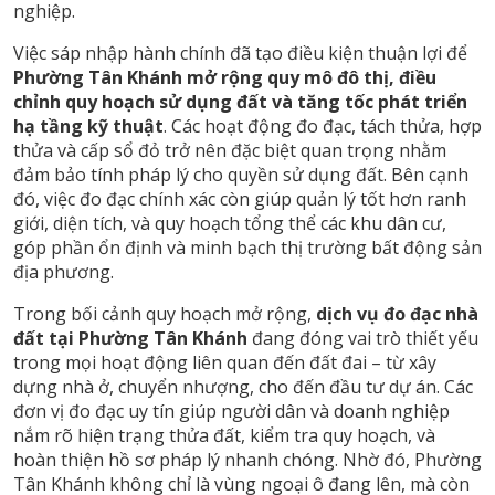
nghiệp.
Việc sáp nhập hành chính đã tạo điều kiện thuận lợi để
Phường Tân Khánh mở rộng quy mô đô thị, điều
chỉnh quy hoạch sử dụng đất và tăng tốc phát triển
hạ tầng kỹ thuật
. Các hoạt động đo đạc, tách thửa, hợp
thửa và cấp sổ đỏ trở nên đặc biệt quan trọng nhằm
đảm bảo tính pháp lý cho quyền sử dụng đất. Bên cạnh
đó, việc đo đạc chính xác còn giúp quản lý tốt hơn ranh
giới, diện tích, và quy hoạch tổng thể các khu dân cư,
góp phần ổn định và minh bạch thị trường bất động sản
địa phương.
Trong bối cảnh quy hoạch mở rộng,
dịch vụ đo đạc nhà
đất tại Phường Tân Khánh
đang đóng vai trò thiết yếu
trong mọi hoạt động liên quan đến đất đai – từ xây
dựng nhà ở, chuyển nhượng, cho đến đầu tư dự án. Các
đơn vị đo đạc uy tín giúp người dân và doanh nghiệp
nắm rõ hiện trạng thửa đất, kiểm tra quy hoạch, và
hoàn thiện hồ sơ pháp lý nhanh chóng. Nhờ đó, Phường
Tân Khánh không chỉ là vùng ngoại ô đang lên, mà còn