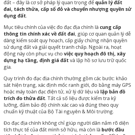
đất – đây là cơ sở pháp lý quan trọng để
quản lý đất
đai, tách thửa, cấp sổ đỏ và chuyển nhượng quyền sử
dụng đất
.
Mục tiêu chính của việc đo đạc địa chính là
cung cấp
thông tin chính xác về đất đai
, giúp cơ quan quản lý dễ
dàng kiểm soát quy hoạch, cấp giấy chứng nhận quyền
sử dụng đất và giải quyết tranh chấp. Ngoài ra, hoạt
động này còn phục vụ cho
việc quy hoạch đô thị, xây
dựng hạ tầng, định giá đất
và lập hồ sơ lưu trữ quốc
gia.
Quy trình đo đạc địa chính thường gồm các bước: khảo
sát hiện trạng, xác định mốc ranh giới, đo bằng máy GPS
hoặc máy toàn đạc điện tử, xử lý dữ liệu và
lập bản đồ
trích đo thửa đất
. Tất cả số liệu được kiểm tra kỹ
lưỡng, đảm bảo độ chính xác cao và đúng theo quy
chuẩn kỹ thuật của Bộ Tài nguyên & Môi trường.
Đo đạc địa chính không chỉ giúp người dân nắm rõ diện
tích thực tế của đất mình sở hữu, mà còn là
bước đầu