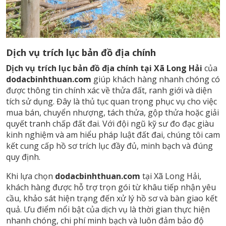
Dịch vụ trích lục bản đồ địa chính
Dịch vụ trích lục bản đồ địa chính tại Xã Long Hải
của
dodacbinhthuan.com
giúp khách hàng nhanh chóng có
được thông tin chính xác về thửa đất, ranh giới và diện
tích sử dụng. Đây là thủ tục quan trọng phục vụ cho việc
mua bán, chuyển nhượng, tách thửa, gộp thửa hoặc giải
quyết tranh chấp đất đai. Với đội ngũ kỹ sư đo đạc giàu
kinh nghiệm và am hiểu pháp luật đất đai, chúng tôi cam
kết cung cấp hồ sơ trích lục đầy đủ, minh bạch và đúng
quy định.
Khi lựa chọn
dodacbinhthuan.com
tại Xã Long Hải,
khách hàng được hỗ trợ trọn gói từ khâu tiếp nhận yêu
cầu, khảo sát hiện trạng đến xử lý hồ sơ và bàn giao kết
quả. Ưu điểm nổi bật của dịch vụ là thời gian thực hiện
nhanh chóng, chi phí minh bạch và luôn đảm bảo độ