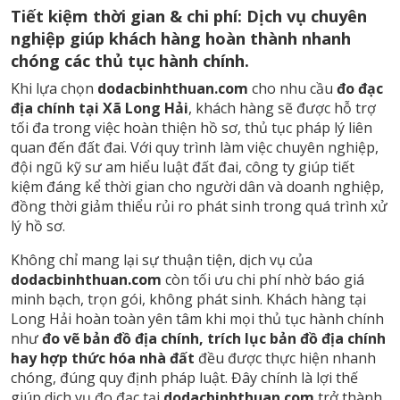
Tiết kiệm thời gian & chi phí: Dịch vụ chuyên
nghiệp giúp khách hàng hoàn thành nhanh
chóng các thủ tục hành chính.
Khi lựa chọn
dodacbinhthuan.com
cho nhu cầu
đo đạc
địa chính tại Xã Long Hải
, khách hàng sẽ được hỗ trợ
tối đa trong việc hoàn thiện hồ sơ, thủ tục pháp lý liên
quan đến đất đai. Với quy trình làm việc chuyên nghiệp,
đội ngũ kỹ sư am hiểu luật đất đai, công ty giúp tiết
kiệm đáng kể thời gian cho người dân và doanh nghiệp,
đồng thời giảm thiểu rủi ro phát sinh trong quá trình xử
lý hồ sơ.
Không chỉ mang lại sự thuận tiện, dịch vụ của
dodacbinhthuan.com
còn tối ưu chi phí nhờ báo giá
minh bạch, trọn gói, không phát sinh. Khách hàng tại
Long Hải hoàn toàn yên tâm khi mọi thủ tục hành chính
như
đo vẽ bản đồ địa chính, trích lục bản đồ địa chính
hay hợp thức hóa nhà đất
đều được thực hiện nhanh
chóng, đúng quy định pháp luật. Đây chính là lợi thế
giúp dịch vụ đo đạc tại
dodacbinhthuan.com
trở thành