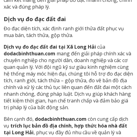
cam kết mang đến giải pháp đo đạc nhanh chóng, chính
xác và đúng pháp lý.
Dịch vụ đo đạc đất đai
Đo đạc diện tích, xác định ranh giới thửa đất phục vụ
mua bán, tách thửa, gộp thửa.
Dịch vụ đo đạc đất đai tại Xã Long Hải
của
dodacbinhthuan.com
mang đến giải pháp chính xác và
chuyên nghiệp cho người dân, doanh nghiệp và các cơ
quan quản lý. Với đội ngũ kỹ sư giàu kinh nghiệm cùng
hệ thống máy móc hiện đại, chúng tôi hỗ trợ đo đạc diện
tích, ranh giới, tách thửa – gộp thửa, đo vẽ bản đồ địa
chính và xử lý các thủ tục liên quan đến đất đai một cách
nhanh chóng, đúng pháp luật. Dịch vụ giúp khách hàng
tiết kiệm thời gian, hạn chế tranh chấp và đảm bảo giá
trị pháp lý của bất động sản.
Bên cạnh đó,
dodacbinhthuan.com
còn cung cấp dịch
vụ
trích lục bản đồ địa chính, hợp thức hóa nhà đất
tại Long Hải
, phục vụ đầy đủ nhu cầu về quản lý và