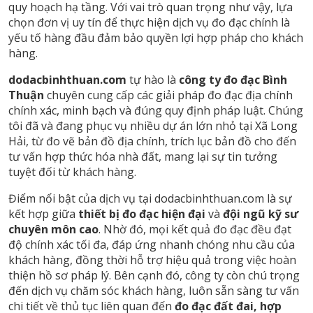
quy hoạch hạ tầng. Với vai trò quan trọng như vậy, lựa
chọn đơn vị uy tín để thực hiện dịch vụ đo đạc chính là
yếu tố hàng đầu đảm bảo quyền lợi hợp pháp cho khách
hàng.
dodacbinhthuan.com
tự hào là
công ty đo đạc Bình
Thuận
chuyên cung cấp các giải pháp đo đạc địa chính
chính xác, minh bạch và đúng quy định pháp luật. Chúng
tôi đã và đang phục vụ nhiều dự án lớn nhỏ tại Xã Long
Hải, từ đo vẽ bản đồ địa chính, trích lục bản đồ cho đến
tư vấn hợp thức hóa nhà đất, mang lại sự tin tưởng
tuyệt đối từ khách hàng.
Điểm nổi bật của dịch vụ tại dodacbinhthuan.com là sự
kết hợp giữa
thiết bị đo đạc hiện đại
và
đội ngũ kỹ sư
chuyên môn cao
. Nhờ đó, mọi kết quả đo đạc đều đạt
độ chính xác tối đa, đáp ứng nhanh chóng nhu cầu của
khách hàng, đồng thời hỗ trợ hiệu quả trong việc hoàn
thiện hồ sơ pháp lý. Bên cạnh đó, công ty còn chú trọng
đến dịch vụ chăm sóc khách hàng, luôn sẵn sàng tư vấn
chi tiết về thủ tục liên quan đến
đo đạc đất đai, hợp