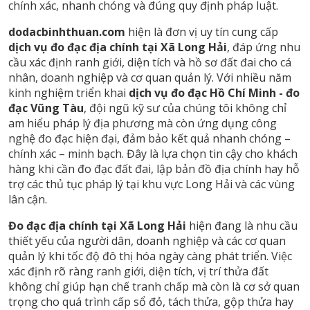
chính xác, nhanh chóng và đúng quy định pháp luật.
dodacbinhthuan.com
hiện là đơn vị uy tín cung cấp
dịch vụ đo đạc địa chính tại Xã Long Hải
, đáp ứng nhu
cầu xác định ranh giới, diện tích và hồ sơ đất đai cho cá
nhân, doanh nghiệp và cơ quan quản lý. Với nhiều năm
kinh nghiệm triển khai
dịch vụ đo đạc Hồ Chí Minh -
đo
đạc Vũng Tàu
, đội ngũ kỹ sư của chúng tôi không chỉ
am hiểu pháp lý địa phương mà còn ứng dụng công
nghệ đo đạc hiện đại, đảm bảo kết quả nhanh chóng –
chính xác – minh bạch. Đây là lựa chọn tin cậy cho khách
hàng khi cần đo đạc đất đai, lập bản đồ địa chính hay hỗ
trợ các thủ tục pháp lý tại khu vực Long Hải và các vùng
lân cận.
Đo đạc địa chính tại Xã Long Hải
hiện đang là nhu cầu
thiết yếu của người dân, doanh nghiệp và các cơ quan
quản lý khi tốc độ đô thị hóa ngày càng phát triển. Việc
xác định rõ ràng ranh giới, diện tích, vị trí thửa đất
không chỉ giúp hạn chế tranh chấp mà còn là cơ sở quan
trọng cho quá trình cấp sổ đỏ, tách thửa, gộp thửa hay