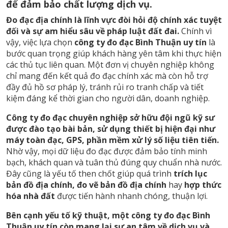
để đảm bảo chất lượng dịch vụ.
Đo đạc địa chính là lĩnh vực đòi hỏi độ chính xác tuyệt
đối và sự am hiểu sâu về pháp luật đất đai.
Chính vì
vậy, việc lựa chọn
công ty đo đạc Bình Thuận uy tín
là
bước quan trọng giúp khách hàng yên tâm khi thực hiện
các thủ tục liên quan. Một đơn vị chuyên nghiệp không
chỉ mang đến kết quả đo đạc chính xác mà còn hỗ trợ
đầy đủ hồ sơ pháp lý, tránh rủi ro tranh chấp và tiết
kiệm đáng kể thời gian cho người dân, doanh nghiệp.
Công ty đo đạc chuyên nghiệp sở hữu đội ngũ kỹ sư
được đào tạo bài bản, sử dụng thiết bị hiện đại như
máy toàn đạc, GPS, phần mềm xử lý số liệu tiên tiến.
Nhờ vậy, mọi dữ liệu đo đạc được đảm bảo tính minh
bạch, khách quan và tuân thủ đúng quy chuẩn nhà nước.
Đây cũng là yếu tố then chốt giúp quá trình
trích lục
bản đồ địa chính, đo vẽ bản đồ địa chính
hay
hợp thức
hóa nhà đất
được tiến hành nhanh chóng, thuận lợi.
Bên cạnh yếu tố kỹ thuật, một công ty đo đạc Bình
Thuận uy tín còn mang lại sự an tâm về dịch vụ và