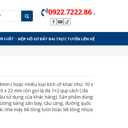
0922.7222.86 .
ẤN LUẬT
NỘP HỒ SƠ ĐẤT ĐAI TRỰC TUYẾN
LIÊN HỆ
 28mm ( hoặc nhiều loại kích cỡ khác như: 10 x
0 x 22 mm còn gọi là đá 1×2 quy cách ( đá
 cầu sử dụng của khác hàng). Sản phẩm dùng
đường băng sân bay, cầu cảng, đường quốc
 các nhà máy bê tông tươi hoặc bê tông nhựa