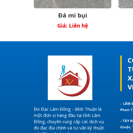
Đá mi bụi
Giá: Liên hệ
C
T
X
V
- LÂM 
Đo Đạc Lâm Đồng - Bình Thuận là
Phan T
một đơn vị hàng đầu tại tỉnh Lâm
Đồng, chuyên cung cấp các dịch vụ
- TÂY N
đo đạc địa chính và tư vấn kỹ thuật.
Giuộc, 