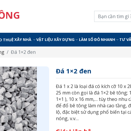
ĐỒNG
XÂY NHÀ
VẬT LIỆU XÂY DỰNG
LÀM SỔ ĐỎ NHANH
TƯ V
O THUÊ
ng
Đá 1×2 đen
Đá 1×2 đen
Đá 1 x 2 là loại đá có kích cỡ 10 x
25 mm còn gọi là đá 1×2 bê tông; 1
1×1 ), 10 x 16 mm,… tùy theo nhu
để đổ bê tông làm nhà cao tầng, 
lộ, đặc biệt sử dụng phổ biến tại
nóng, v.v…