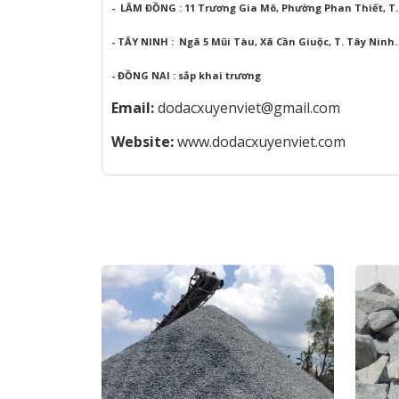
- LÂM ĐỒNG : 11 Trương Gia Mô, Phường Phan Thiết, T
- TÂY NINH : Ngã 5 Mũi Tàu, Xã Cần Giuộc, T. Tây Ninh
- ĐỒNG NAI : sắp khai trương
Email:
dodacxuyenviet@gmail.com
Website:
www.dodacxuyenviet.com