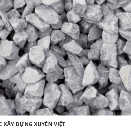
C XÂY DỰNG XUYÊN VIỆT