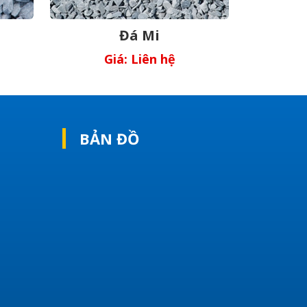
Đá Mi
Giá: Liên hệ
BẢN ĐỒ