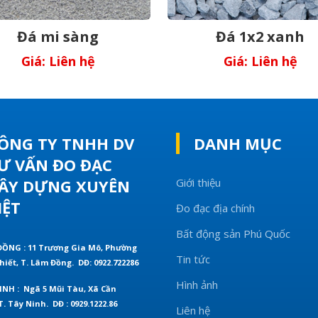
Đá mi sàng
Đá 1x2 xanh
Giá: Liên hệ
Giá: Liên hệ
ÔNG TY TNHH DV
DANH MỤC
Ư VẤN ĐO ĐẠC
ÂY DỰNG XUYÊN
Giới thiệu
IỆT
Đo đạc địa chính
Bất động sản Phú Quốc
ĐỒNG : 11 Trương Gia Mô, Phường
Tin tức
hiết, T. Lâm Đồng.
DĐ: 0922.722286
Hình ảnh
INH : Ngã 5 Mũi Tàu, Xã Cần
T. Tây Ninh.
DĐ : 0929.1222.86
Liên hệ