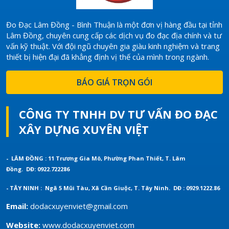
Đo Đạc Lâm Đồng - Bình Thuận là một đơn vị hàng đầu tại tỉnh
Lâm Đồng, chuyên cung cấp các dịch vụ đo đạc địa chính và tư
vấn kỹ thuật. Với đội ngũ chuyên gia giàu kinh nghiệm và trang
thiết bị hiện đại đã khẳng định vị thế của mình trong ngành.
BÁO GIÁ TRỌN GÓI
CÔNG TY TNHH DV TƯ VẤN ĐO ĐẠC
XÂY DỰNG XUYÊN VIỆT
- LÂM ĐỒNG : 11 Trương Gia Mô, Phường Phan Thiết, T. Lâm
Đồng.
DĐ: 0922.722286
- TÂY NINH : Ngã 5 Mũi Tàu, Xã Cần Giuộc, T. Tây Ninh.
DĐ : 0929.1222.86
Email:
dodacxuyenviet@gmail.com
Website:
www.dodacxuyenviet.com