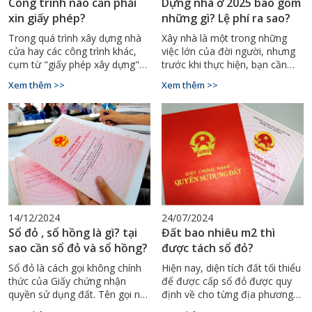
Công trình nào cần phải
Dựng nhà ở 2025 bao gồm
xin giấy phép?
những gì? Lệ phí ra sao?
Trong quá trình xây dựng nhà
Xây nhà là một trong những
cửa hay các công trình khác,
việc lớn của đời người, nhưng
cụm từ "giấy phép xây dựng"
trước khi thực hiện, bạn cần
thường xuyên được nhắc đến
đảm bảo tuân thủ pháp luật
Xem thêm >>
Xem thêm >>
như một yếu tố pháp lý không
bằng cách xin giấy phép xây
thể thiếu. Đây là một khâu
dựng. Dưới đây là thông tin chi
quan trọng nhằm đảm bảo
tiết về các thủ tục và lệ phí xin
công trình được xây dựng theo
giấy phép xây dựng nhà ở
đúng quy định của pháp luật,
trong năm 2025.
tránh các rắc rối pháp lý sau
này. Vậy giấy phép xây dựng là
gì? Những công trình nào cần
phải xin giấy phép? Bài viết
dưới đây sẽ giúp bạn giải đáp
14/12/2024
24/07/2024
những thắc mắc này một cách
Sổ đỏ , sổ hồng là gì? tại
Đất bao nhiêu m2 thì
chi tiết nhất.
sao cần sổ đỏ và sổ hồng?
được tách sổ đỏ?
Sổ đỏ là cách gọi không chính
Hiện nay, diện tích đất tối thiểu
thức của Giấy chứng nhận
để được cấp sổ đỏ được quy
quyền sử dụng đất. Tên gọi này
định về cho từng địa phương
dựa trên màu sắc đỏ đặc trưng
dựa trên điều kiện về quỹ đất,