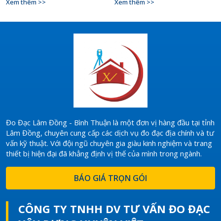
Xem thêm >>
Xem thêm >>
của bìa giấy. Sổ đỏ được cấp
điều kiện phát triển kinh tế,
để chứng minh quyền sử dụng
cũng như quy hoạch xây dựng,
hợp pháp của người sở hữu với
sử dụng đất của địa phương
đất nông nghiệp, đất ở, đất
đó.
lâm nghiệp, đất nuôi trồng thủy
sản hoặc đất làm muối. Loại
giấy này được Bộ Tài nguyên
và Môi trường ban hành trước
ngày 10/12/2009.
Đo Đạc Lâm Đồng - Bình Thuận là một đơn vị hàng đầu tại tỉnh
Lâm Đồng, chuyên cung cấp các dịch vụ đo đạc địa chính và tư
vấn kỹ thuật. Với đội ngũ chuyên gia giàu kinh nghiệm và trang
thiết bị hiện đại đã khẳng định vị thế của mình trong ngành.
BÁO GIÁ TRỌN GÓI
CÔNG TY TNHH DV TƯ VẤN ĐO ĐẠC