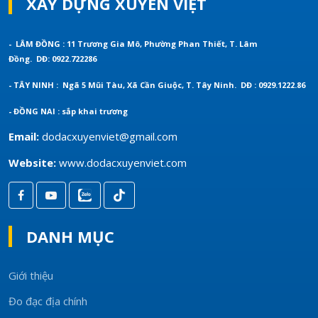
XÂY DỰNG XUYÊN VIỆT
- LÂM ĐỒNG : 11 Trương Gia Mô, Phường Phan Thiết, T. Lâm
Đồng.
DĐ: 0922.722286
- TÂY NINH : Ngã 5 Mũi Tàu, Xã Cần Giuộc, T. Tây Ninh.
DĐ : 0929.1222.86
- ĐỒNG NAI : sắp khai trương
Email:
dodacxuyenviet@gmail.com
Website:
www.dodacxuyenviet.com
DANH MỤC
Giới thiệu
Đo đạc địa chính