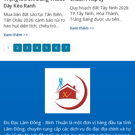
Dây Kéo Ranh
Quy hoạch đất Tây Ninh 2026:
TP.Tây Ninh, Hòa Thành,
Mua bán đất sào tại Tân Biên,
Trảng Bàng được ưu tiên
Tân Châu 2026: cảnh báo rủi ro
chuyển đất ở. Hướng dẫn đo
hao hụt diện tích, chiêu trò
Xem thêm >>
vẽ hồ sơ chuẩn pháp lý. Hotline:
dịch mốc ranh & giải pháp đo
Xem thêm >>
0929.88.66.99
đạc GPS RTK chính xác.
1
2
3
4
5
6
7
Đo Đạc Lâm Đồng - Bình Thuận là một đơn vị hàng đầu tại tỉnh
Lâm Đồng, chuyên cung cấp các dịch vụ đo đạc địa chính và tư
vấn kỹ thuật. Với đội ngũ chuyên gia giàu kinh nghiệm và trang