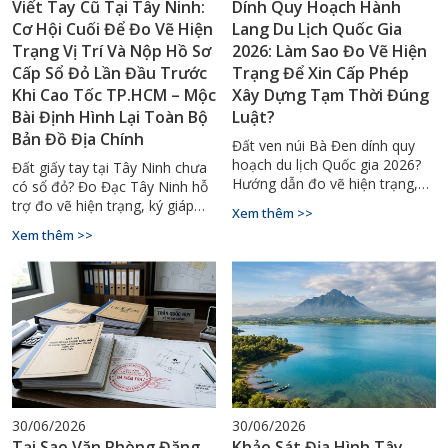
Viết Tay Cũ Tại Tây Ninh:
Dính Quy Hoạch Hành
Cơ Hội Cuối Để Đo Vẽ Hiện
Lang Du Lịch Quốc Gia
Trạng Vị Trí Và Nộp Hồ Sơ
2026: Làm Sao Đo Vẽ Hiện
Cấp Sổ Đỏ Lần Đầu Trước
Trạng Để Xin Cấp Phép
Khi Cao Tốc TP.HCM – Mộc
Xây Dựng Tạm Thời Đúng
Bài Định Hình Lại Toàn Bộ
Luật?
Bản Đồ Địa Chính
Đất ven núi Bà Đen dính quy
hoạch du lịch Quốc gia 2026?
Đất giấy tay tại Tây Ninh chưa
Hướng dẫn đo vẽ hiện trạng,
có sổ đỏ? Đo Đạc Tây Ninh hỗ
lập sơ đồ nhà đất xin cấp phép
trợ đo vẽ hiện trạng, ký giáp
Xem thêm >>
xây dựng tạm thời đúng luật tại
ranh, cấp sổ đỏ lần đầu trọn
Xem thêm >>
Tây Ninh.
gói. Gọi ngay 0929.88.66.99.
30/06/2026
30/06/2026
Tại Sao Văn Phòng Đăng
Khảo Sát Địa Hình Tây