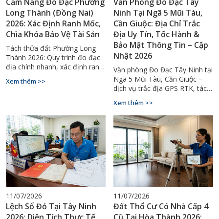
Cẩm Nang Đo Đạc Phường
Văn Phòng Đo Đạc Tây
Long Thành (Đồng Nai)
Ninh Tại Ngã 5 Mũi Tàu,
2026: Xác Định Ranh Mốc,
Cần Giuộc: Địa Chỉ Trắc
Chìa Khóa Bảo Vệ Tài Sản
Địa Uy Tín, Tốc Hành &
Bảo Mật Thông Tin – Cập
Tách thửa đất Phường Long
Nhật 2026
Thành 2026: Quy trình đo đạc
địa chính nhanh, xác định ranh
Văn phòng Đo Đạc Tây Ninh tại
mốc chuẩn GPS RTK. Hotline tư
Ngã 5 Mũi Tàu, Cần Giuộc –
Xem thêm >>
vấn 0929.88.66.99.
dịch vụ trắc địa GPS RTK, tách
thửa, cấp sổ đỏ uy tín toàn
Xem thêm >>
tỉnh. Hotline: 0929.88.66.99.
11/07/2026
11/07/2026
Lệch Sổ Đỏ Tại Tây Ninh
Đất Thổ Cư Có Nhà Cấp 4
2026: Diện Tích Thực Tế
Cũ Tại Hòa Thành 2026: