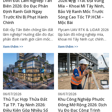
Dính Đất Lâm Nghiệp Tân
2026:혁명 Trắc Địa Vùng
Biên 2026: Đo Đạc Phân
Mía – Khoai Mì Tây Ninh,
Định Ranh Giới Ngay
Bảo Vệ Ranh Mốc Trước
Trước Khi Bị Phạt Hành
Sóng Cao Tốc TP.HCM –
Chính
Mộc Bài
Đất rẫy Tân Biên chồng lấn đất
Flycam UAV RTK & LiDAR 2026
lâm nghiệp? Hướng dẫn đo đạc
lập bản đồ nông nghiệp mía,
phân định ranh giới cắm mốc
khoai mì Tây Ninh cực chính
chuẩn kỹ thuật, tránh bị xử
xác. Bảo vệ ranh mốc trước
Xem thêm >>
Xem thêm >>
phạt. Gọi ngay 0929.88.66.99.
cao tốc Mộc Bài. Gọi
0929.88.66.99.
06/07/2026
06/07/2026
Thủ Tục Hợp Thửa Đất
Khu Công Nghiệp Phước
Tại TP. Tây Ninh 2026:
Đông Mở Rộng 2026: Dịch
Điều Kiện Gộp Nhiều Sổ
Vụ Đo Đạc Công Trình