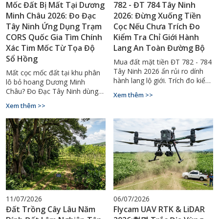
Mốc Đất Bị Mất Tại Dương
782 - ĐT 784 Tây Ninh
Minh Châu 2026: Đo Đạc
2026: Đừng Xuống Tiền
Tây Ninh Ứng Dụng Trạm
Cọc Nếu Chưa Trích Đo
CORS Quốc Gia Tìm Chính
Kiểm Tra Chỉ Giới Hành
Xác Tim Mốc Từ Tọa Độ
Lang An Toàn Đường Bộ
Sổ Hồng
Mua đất mặt tiền ĐT 782 - 784
Tây Ninh 2026 ẩn rủi ro dính
Mất cọc mốc đất tại khu phân
hành lang lộ giới. Trích đo kiểm
lô bỏ hoang Dương Minh
tra chỉ giới ngay với Đo Đạc
Châu? Đo Đạc Tây Ninh dùng
Xem thêm >>
Tây Ninh - 0929.88.66.99.
CORS RTK tìm lại tim mốc
Xem thêm >>
chính xác tuyệt đối. Gọi
0929.88.66.99.
11/07/2026
06/07/2026
Đất Trồng Cây Lâu Năm
Flycam UAV RTK & LiDAR