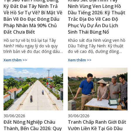
Ký Đất Đai Tây Ninh Trả
Ninh Vùng Ven Lòng Hồ
Về Hồ Sơ Tự Vẽ? Bí Mật Về
Dầu Tiếng 2026: Kỹ Thuật
Bản Vẽ Đo Đạc Đóng Dấu
Trắc Địa Đo Vẽ Cao Độ
Pháp Nhân Mà 90% Chủ
Phục Vụ Dự Án Du Lịch
Đất Chưa Biết
Sinh Thái Bùng Nổ
Hồ sơ tự vẽ bị trả lại tại Tây
Khảo sát địa hình vùng ven hồ
Ninh? Hiểu ngay lý do và quy
Dầu Tiếng Tây Ninh: Kỹ thuật
trình bản vẽ đo đạc đóng dấu
đo vẽ cao độ, đường đồng
pháp nhân đúng chuẩn. Gọi
mức bán ngập nước, lập bản
Xem thêm >>
Xem thêm >>
0929.88.66.99.
đồ 1/500–1/1000 cho resort,
homestay sinh thái. Gọi
0929.88.66.99.
30/06/2026
30/06/2026
Đất Nông Nghiệp Châu
Tranh Chấp Ranh Giới Đất
Thành, Bến Cầu 2026: Quy
Vườn Liền Kề Tại Gò Dầu