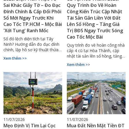
Sai Khác Giấy Tờ – Đo Đạc
Quy Trình Đo Vẽ Hoàn
Đính Chính & Cấp Đổi Phôi
Công Kiến Trúc Cập Nhật
Sổ Mới Ngay Trước Khi
Tài Sản Gắn Liền Với Đất
Cao Tốc TP.HCM – Mộc Bài
Lên Sổ Hồng – Tăng Giá
'Xới Tung' Ranh Mốc
Trị BĐS Ngay Trước Sóng
Cao Tốc Mộc Bài
Sổ đỏ lệch diện tích tại Tây
Ninh? Hướng dẫn đo đạc đính
Quy trình đo vẽ hoàn công nhà
chính, lập hồ sơ kỹ thuật thửa
cấp 4 cũ tại Hòa Thành, cập
đất, cấp đổi sổ đỏ mới 2026.
nhật tài sản lên sổ hồng, tăng
Xem thêm >>
Gọi ngay 0929.88.66.99.
giá trị thế chấp. Gọi
Xem thêm >>
0929.88.66.99 – Đo Đạc Tây
Ninh.
11/07/2026
11/07/2026
Mẹo Định Vị Tìm Lại Cọc
Mua Đất Nền Mặt Tiền ĐT