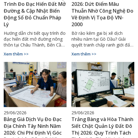
Trình Đo Đạc Hiến Đất Mở
2026: Dứt Điểm Mâu
Đường & Cập Nhật Biến
Thuẫn Nhờ Công Nghệ Đo
Động Sổ Đỏ Chuẩn Pháp
Vẽ Định Vị Tọa Độ VN-
Lý
2000
Hướng dẫn chi tiết quy trình đo
Bờ rào kẽm gai bị xê dịch
đạc hiến đất mở đường nông
nhiều năm tại Gò Dầu? Giải
thôn tại Châu Thành, Bến Cầu
quyết tranh chấp ranh giới đất
– cập nhật biến động sổ đỏ đất
vườn liền kề dứt điểm nhờ
Xem thêm >>
Xem thêm >>
nông nghiệp đúng luật 2026.
công nghệ đo vẽ tọa độ VN-
2000. Gọi 0929.88.66.99.
29/06/2026
29/06/2026
Bảng Giá Dịch Vụ Đo Đạc
Trảng Bàng và Hòa Thành
Địa Chính Tây Ninh Năm
Siết Chặt Quản Lý Đất Đô
2026: Chi Phí Định Vị Góc
Thị 2026: Quy Trình Tách