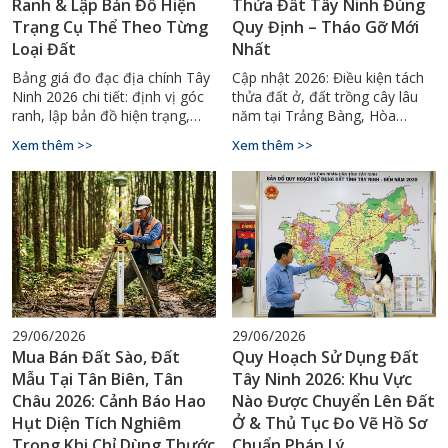
Ranh & Lập Bản Đồ Hiện
Thửa Đất Tây Ninh Đúng
Trạng Cụ Thể Theo Từng
Quy Định – Tháo Gỡ Mới
Loại Đất
Nhất
Bảng giá đo đạc địa chính Tây
Cập nhật 2026: Điều kiện tách
Ninh 2026 chi tiết: định vị góc
thửa đất ở, đất trồng cây lâu
ranh, lập bản đồ hiện trạng,
năm tại Trảng Bàng, Hòa
tách thửa đất sào. Gọi ngay
Thành Tây Ninh. Quy trình trích
Xem thêm >>
Xem thêm >>
0929.88.66.99.
đo địa chính chuẩn – Gọi
0929.88.66.99.
29/06/2026
29/06/2026
Mua Bán Đất Sào, Đất
Quy Hoạch Sử Dụng Đất
Mẫu Tại Tân Biên, Tân
Tây Ninh 2026: Khu Vực
Châu 2026: Cảnh Báo Hao
Nào Được Chuyển Lên Đất
Hụt Diện Tích Nghiêm
Ở & Thủ Tục Đo Vẽ Hồ Sơ
Trọng Khi Chỉ Dùng Thước
Chuẩn Pháp Lý