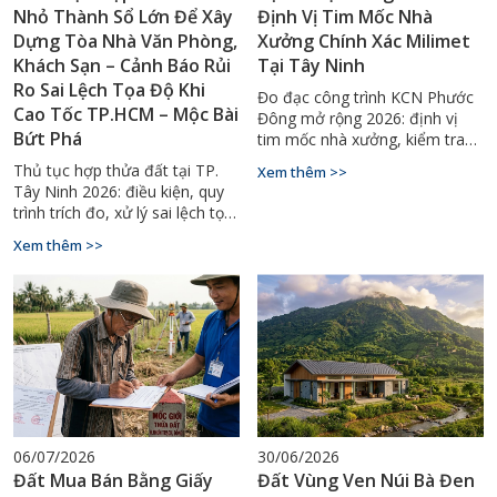
Nhỏ Thành Sổ Lớn Để Xây
Định Vị Tim Mốc Nhà
Dựng Tòa Nhà Văn Phòng,
Xưởng Chính Xác Milimet
Khách Sạn – Cảnh Báo Rủi
Tại Tây Ninh
Ro Sai Lệch Tọa Độ Khi
Đo đạc công trình KCN Phước
Cao Tốc TP.HCM – Mộc Bài
Đông mở rộng 2026: định vị
Bứt Phá
tim mốc nhà xưởng, kiểm tra
độ phẳng nền sàn, lắp kết cấu
Thủ tục hợp thửa đất tại TP.
Xem thêm >>
thép chuẩn milimet. Gọi
Tây Ninh 2026: điều kiện, quy
0929.88.66.99.
trình trích đo, xử lý sai lệch tọa
độ đa thời kỳ. Hotline tư vấn:
Xem thêm >>
0929.88.66.99.
06/07/2026
30/06/2026
Đất Mua Bán Bằng Giấy
Đất Vùng Ven Núi Bà Đen