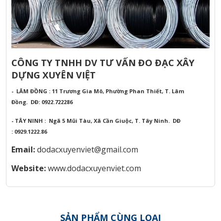
CÔNG TY TNHH DV TƯ VẤN ĐO ĐẠC XÂY
DỰNG XUYÊN VIỆT
- LÂM ĐỒNG : 11 Trương Gia Mô, Phường Phan Thiết, T. Lâm
Đồng.
DĐ: 0922.722286
- TÂY NINH : Ngã 5 Mũi Tàu, Xã Cần Giuộc, T. Tây Ninh.
DĐ
: 0929.1222.86
Email:
dodacxuyenviet@gmail.com
Website:
www.dodacxuyenviet.com
SẢN PHẨM CÙNG LOẠI