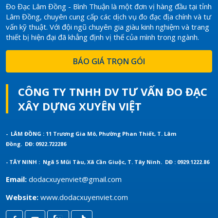
Đo Đạc Lâm Đồng - Bình Thuận là một đơn vị hàng đầu tại tỉnh
Lâm Đồng, chuyên cung cấp các dịch vụ đo đạc địa chính và tư
vấn kỹ thuật. Với đội ngũ chuyên gia giàu kinh nghiệm và trang
thiết bị hiện đại đã khẳng định vị thế của mình trong ngành.
BÁO GIÁ TRỌN GÓI
CÔNG TY TNHH DV TƯ VẤN ĐO ĐẠC
XÂY DỰNG XUYÊN VIỆT
- LÂM ĐỒNG : 11 Trương Gia Mô, Phường Phan Thiết, T. Lâm
Đồng.
DĐ: 0922.722286
- TÂY NINH : Ngã 5 Mũi Tàu, Xã Cần Giuộc, T. Tây Ninh.
DĐ : 0929.1222.86
Email:
dodacxuyenviet@gmail.com
Website:
www.dodacxuyenviet.com