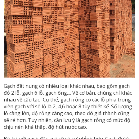
Gạch đất nung có nhiều loại khác nhau, bao gồm gạch
đỏ 2 lỗ, gạch 6 lỗ, gạch ống,... Về cơ bản, chúng chỉ khác
nhau về cấu tạo. Cụ thể, gạch rỗng có các lỗ phía trong
viên gạch với số lỗ là 2, 4,6 hoặc 8 tùy thiết kế. Số lượng
lỗ càng lớn, độ rỗng càng cao, theo đó giá thành cũng
sẽ rẻ hơn. Tuy nhiên, cần lưu ý là gạch rỗng có mức độ
chịu nén khá thấp, độ hút nước cao.
Bù lại, với gạch đặc, giá sẽ có sự nhỉnh hơn. Gạch được