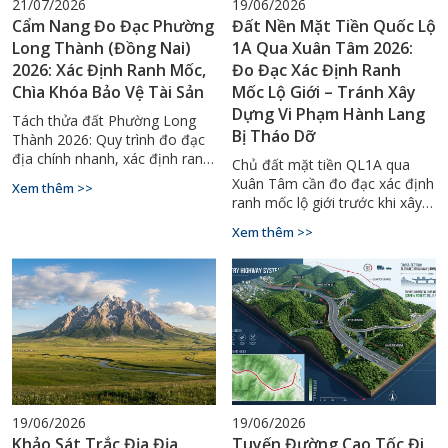
21/07/2026
19/06/2026
Cẩm Nang Đo Đạc Phường
Đất Nền Mặt Tiền Quốc Lộ
Long Thành (Đồng Nai)
1A Qua Xuân Tâm 2026:
2026: Xác Định Ranh Mốc,
Đo Đạc Xác Định Ranh
Chìa Khóa Bảo Vệ Tài Sản
Mốc Lộ Giới – Tránh Xây
Dựng Vi Phạm Hành Lang
Tách thửa đất Phường Long
Bị Tháo Dỡ
Thành 2026: Quy trình đo đạc
địa chính nhanh, xác định ranh
Chủ đất mặt tiền QL1A qua
mốc chuẩn GPS RTK. Hotline tư
Xuân Tâm cần đo đạc xác định
Xem thêm >>
vấn 0929.88.66.99.
ranh mốc lộ giới trước khi xây
dựng. Liên hệ Đo Đạc Đồng
Xem thêm >>
Nai: 0927.900.068.
19/06/2026
19/06/2026
Khảo Sát Trắc Địa Địa
Tuyến Đường Cao Tốc Đi