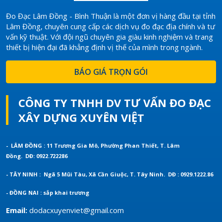
Đo Đạc Lâm Đồng - Bình Thuận là một đơn vị hàng đầu tại tỉnh
Lâm Đồng, chuyên cung cấp các dịch vụ đo đạc địa chính và tư
vấn kỹ thuật. Với đội ngũ chuyên gia giàu kinh nghiệm và trang
thiết bị hiện đại đã khẳng định vị thế của mình trong ngành.
BÁO GIÁ TRỌN GÓI
CÔNG TY TNHH DV TƯ VẤN ĐO ĐẠC
XÂY DỰNG XUYÊN VIỆT
- LÂM ĐỒNG : 11 Trương Gia Mô, Phường Phan Thiết, T. Lâm
Đồng.
DĐ: 0922.722286
- TÂY NINH : Ngã 5 Mũi Tàu, Xã Cần Giuộc, T. Tây Ninh.
DĐ : 0929.1222.86
- ĐỒNG NAI : sắp khai trương
Email:
dodacxuyenviet@gmail.com