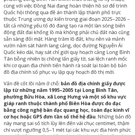
cùng với việc Đồng Nai đang hoàn thiện hồ sơ để trình
Quốc hội thông qua đề án thành lập thành phố trực
thuộc Trung ương dự kiến trong giai đoạn 2025–2026 –
tất cả những yếu tố đó đang tạo ra một làn sóng biến
động đất đai khổng lồ mà không phải chủ đất nào cũng
sẵn sàng đối mặt. Hàng trăm lô đất, khu nền và mảnh
vườn nằm sát hành lang cảng, dọc đường Nguyễn Ái
Quốc kéo dài, hay sát chỉ giới quy hoạch cảng Long Bình
Tân bỗng nhiên bị chồng lấn giấy tờ, sai lệch ranh mốc
khi cơ quan địa chính tiến hành rà soát lại toàn bộ bản
đồ địa chính số phục vụ lập quy hoạch đô thị mới.
Vấn đề cốt lõi nằm ở chỗ:
bản đồ địa chính giấy được
lập từ những năm 1995–2005 tại Long Bình Tân,
phường Bửu Hòa, xã Long Hưng và một số khu vực
giáp ranh thuộc thành phố Biên Hòa được đo đạc
bằng công nghệ bàn đạc quang học, toàn đạc kinh vĩ
cơ học hoặc GPS đơn tần số thế hệ đầu
. Những bản đồ
này mang sai số tích lũy lên đến vài chục centimet, thậm
chí vượt ngưỡng 0,5–1 mét tại các khu vực địa hình phức