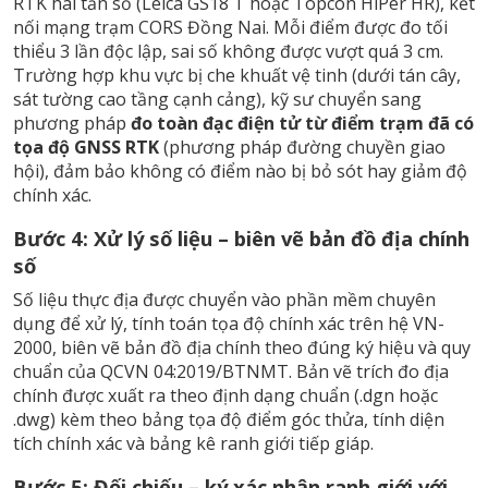
RTK hai tần số (Leica GS18 T hoặc Topcon HiPer HR), kết
nối mạng trạm CORS Đồng Nai. Mỗi điểm được đo tối
thiểu 3 lần độc lập, sai số không được vượt quá 3 cm.
Trường hợp khu vực bị che khuất vệ tinh (dưới tán cây,
sát tường cao tầng cạnh cảng), kỹ sư chuyển sang
phương pháp
đo toàn đạc điện tử từ điểm trạm đã có
tọa độ GNSS RTK
(phương pháp đường chuyền giao
hội), đảm bảo không có điểm nào bị bỏ sót hay giảm độ
chính xác.
Bước 4: Xử lý số liệu – biên vẽ bản đồ địa chính
số
Số liệu thực địa được chuyển vào phần mềm chuyên
dụng để xử lý, tính toán tọa độ chính xác trên hệ VN-
2000, biên vẽ bản đồ địa chính theo đúng ký hiệu và quy
chuẩn của QCVN 04:2019/BTNMT. Bản vẽ trích đo địa
chính được xuất ra theo định dạng chuẩn (.dgn hoặc
.dwg) kèm theo bảng tọa độ điểm góc thửa, tính diện
tích chính xác và bảng kê ranh giới tiếp giáp.
Bước 5: Đối chiếu – ký xác nhận ranh giới với