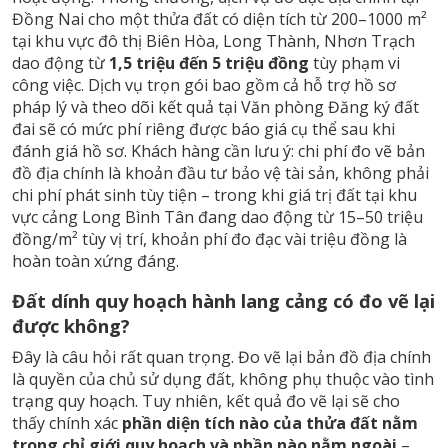
Đồng Nai cho một thửa đất có diện tích từ 200–1000 m²
tại khu vực đô thị Biên Hòa, Long Thành, Nhơn Trạch
dao động từ
1,5 triệu đến 5 triệu đồng
tùy phạm vi
công việc. Dịch vụ trọn gói bao gồm cả hỗ trợ hồ sơ
pháp lý và theo dõi kết quả tại Văn phòng Đăng ký đất
đai sẽ có mức phí riêng được báo giá cụ thể sau khi
đánh giá hồ sơ. Khách hàng cần lưu ý: chi phí đo vẽ bản
đồ địa chính là khoản đầu tư bảo vệ tài sản, không phải
chi phí phát sinh tùy tiện – trong khi giá trị đất tại khu
vực cảng Long Bình Tân đang dao động từ 15–50 triệu
đồng/m² tùy vị trí, khoản phí đo đạc vài triệu đồng là
hoàn toàn xứng đáng.
Đất dính quy hoạch hành lang cảng có đo vẽ lại
được không?
Đây là câu hỏi rất quan trọng. Đo vẽ lại bản đồ địa chính
là quyền của chủ sử dụng đất, không phụ thuộc vào tình
trạng quy hoạch. Tuy nhiên, kết quả đo vẽ lại sẽ cho
thấy chính xác
phần diện tích nào của thửa đất nằm
trong chỉ giới quy hoạch và phần nào nằm ngoài
–