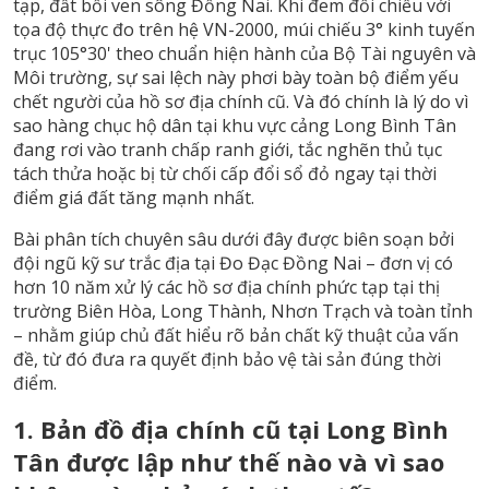
tạp, đất bồi ven sông Đồng Nai. Khi đem đối chiếu với
tọa độ thực đo trên hệ VN-2000, múi chiếu 3° kinh tuyến
trục 105°30' theo chuẩn hiện hành của Bộ Tài nguyên và
Môi trường, sự sai lệch này phơi bày toàn bộ điểm yếu
chết người của hồ sơ địa chính cũ. Và đó chính là lý do vì
sao hàng chục hộ dân tại khu vực cảng Long Bình Tân
đang rơi vào tranh chấp ranh giới, tắc nghẽn thủ tục
tách thửa hoặc bị từ chối cấp đổi sổ đỏ ngay tại thời
điểm giá đất tăng mạnh nhất.
Bài phân tích chuyên sâu dưới đây được biên soạn bởi
đội ngũ kỹ sư trắc địa tại
Đo Đạc Đồng Nai
– đơn vị có
hơn 10 năm xử lý các hồ sơ địa chính phức tạp tại thị
trường Biên Hòa, Long Thành, Nhơn Trạch và toàn tỉnh
– nhằm giúp chủ đất hiểu rõ bản chất kỹ thuật của vấn
đề, từ đó đưa ra quyết định bảo vệ tài sản đúng thời
điểm.
1. Bản đồ địa chính cũ tại Long Bình
Tân được lập như thế nào và vì sao