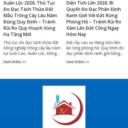
Xuân Lộc 2026: Thủ Tục
Diện Tích Lớn 2026: Bí
Đo Đạc Tách Thửa Đất
Quyết Đo Đạc Phân Định
Mẫu Trồng Cây Lâu Năm
Ranh Giới Với Đất Rừng
Đúng Quy Định – Tránh
Phòng Hộ – Tránh Rủi Ro
Rủi Ro Quy Hoạch Vùng
Xâm Lấn Đất Công Ngay
Hạ Tầng Mới
Hôm Nay
Thủ tục đo đạc tách thửa đất
Đất rẫy cao su Hàng Gòn liền
nông nghiệp trồng cây lâu năm
kề rừng phòng hộ: Quy trình đo
tại Suối Cao, Xuân Lộc, Đồng
đạc phân định ranh giới bằng
Nai 2026. Quy trình, điều kiện
GPS RTK, mốc VN-2000. Gọi
Xem thêm >>
Xem thêm >>
pháp lý, hồ sơ kỹ thuật chuẩn
0927.900.068 – Đo Đạc Đồng
xác – Hotline: 0927.900.068.
Nai.