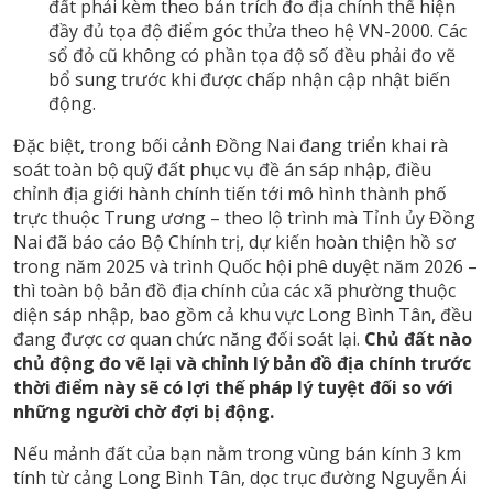
đất phải kèm theo bản trích đo địa chính thể hiện
đầy đủ tọa độ điểm góc thửa theo hệ VN-2000. Các
sổ đỏ cũ không có phần tọa độ số đều phải đo vẽ
bổ sung trước khi được chấp nhận cập nhật biến
động.
Đặc biệt, trong bối cảnh Đồng Nai đang triển khai rà
soát toàn bộ quỹ đất phục vụ đề án sáp nhập, điều
chỉnh địa giới hành chính tiến tới mô hình thành phố
trực thuộc Trung ương – theo lộ trình mà Tỉnh ủy Đồng
Nai đã báo cáo Bộ Chính trị, dự kiến hoàn thiện hồ sơ
trong năm 2025 và trình Quốc hội phê duyệt năm 2026 –
thì toàn bộ bản đồ địa chính của các xã phường thuộc
diện sáp nhập, bao gồm cả khu vực Long Bình Tân, đều
đang được cơ quan chức năng đối soát lại.
Chủ đất nào
chủ động đo vẽ lại và chỉnh lý bản đồ địa chính trước
thời điểm này sẽ có lợi thế pháp lý tuyệt đối so với
những người chờ đợi bị động.
Nếu mảnh đất của bạn nằm trong vùng bán kính 3 km
tính từ cảng Long Bình Tân, dọc trục đường Nguyễn Ái