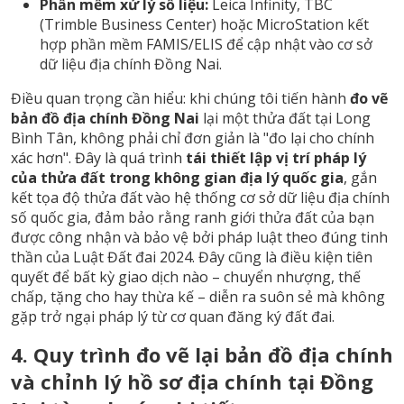
Phần mềm xử lý số liệu:
Leica Infinity, TBC
(Trimble Business Center) hoặc MicroStation kết
hợp phần mềm FAMIS/ELIS để cập nhật vào cơ sở
dữ liệu địa chính Đồng Nai.
Điều quan trọng cần hiểu: khi chúng tôi tiến hành
đo vẽ
bản đồ địa chính Đồng Nai
lại một thửa đất tại Long
Bình Tân, không phải chỉ đơn giản là "đo lại cho chính
xác hơn". Đây là quá trình
tái thiết lập vị trí pháp lý
của thửa đất trong không gian địa lý quốc gia
, gắn
kết tọa độ thửa đất vào hệ thống cơ sở dữ liệu địa chính
số quốc gia, đảm bảo rằng ranh giới thửa đất của bạn
được công nhận và bảo vệ bởi pháp luật theo đúng tinh
thần của Luật Đất đai 2024. Đây cũng là điều kiện tiên
quyết để bất kỳ giao dịch nào – chuyển nhượng, thế
chấp, tặng cho hay thừa kế – diễn ra suôn sẻ mà không
gặp trở ngại pháp lý từ cơ quan đăng ký đất đai.
4. Quy trình đo vẽ lại bản đồ địa chính
và chỉnh lý hồ sơ địa chính tại Đồng