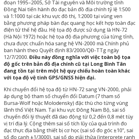
đoạn 1995–2005, Sở Tài nguyên và Môi trường tỉnh
Đồng Nai tiến hành đo đạc bản đồ địa chính tỷ lệ 1:500
và 1:1000 tại các khu vực đô thị, 1:2000 tại vùng ven
bằng phương pháp bàn đạc quang học kết hợp toàn đạc
điện tử thế hệ đầu. Hệ tọa độ được sử dụng là HN-72
(Hà Nội 1972) hoặc hệ tọa độ địa phương của từng tỉnh,
chưa được chuẩn hóa sang hệ VN-2000 mà Chính phủ
ban hành theo Quyết định 83/2000/QĐ-TTg ngày
12/7/2000.
Điều này đồng nghĩa với việc toàn bộ tọa
độ gốc trên bản đồ địa chính cũ tại Long Bình Tân
đang tồn tại trên một hệ quy chiếu hoàn toàn khác
với tọa độ vệ tinh GPS/GNSS hiện đại.
Khi chuyển đổi hệ tọa độ từ HN-72 sang VN-2000, phải
áp dụng bộ tham số chuyển đổi Datum (7 tham số
Bursa-Wolf hoặc Molodensky) đặc thù cho từng vùng
lãnh thổ Việt Nam. Tại khu vực Đông Nam Bộ, sai số
chuyển đổi lý thuyết đã dao động từ 0,2 đến 0,8 mét tùy
vị trí địa lý. Cộng thêm sai số tích lũy của quá trình đo
đạc thực địa bằng thiết bị cơ học (sai số đo góc ±10", sai
số đo cạnh ±1/3000), sai số do giải thửa (interprete ranh