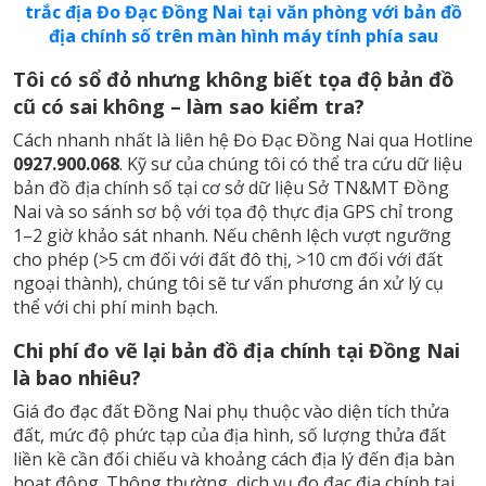
trắc địa Đo Đạc Đồng Nai tại văn phòng với bản đồ
địa chính số trên màn hình máy tính phía sau
Tôi có sổ đỏ nhưng không biết tọa độ bản đồ
cũ có sai không – làm sao kiểm tra?
Cách nhanh nhất là liên hệ Đo Đạc Đồng Nai qua Hotline
0927.900.068
. Kỹ sư của chúng tôi có thể tra cứu dữ liệu
bản đồ địa chính số tại cơ sở dữ liệu Sở TN&MT Đồng
Nai và so sánh sơ bộ với tọa độ thực địa GPS chỉ trong
1–2 giờ khảo sát nhanh. Nếu chênh lệch vượt ngưỡng
cho phép (>5 cm đối với đất đô thị, >10 cm đối với đất
ngoại thành), chúng tôi sẽ tư vấn phương án xử lý cụ
thể với chi phí minh bạch.
Chi phí đo vẽ lại bản đồ địa chính tại Đồng Nai
là bao nhiêu?
Giá đo đạc đất Đồng Nai phụ thuộc vào diện tích thửa
đất, mức độ phức tạp của địa hình, số lượng thửa đất
liền kề cần đối chiếu và khoảng cách địa lý đến địa bàn
hoạt động. Thông thường, dịch vụ đo đạc địa chính tại