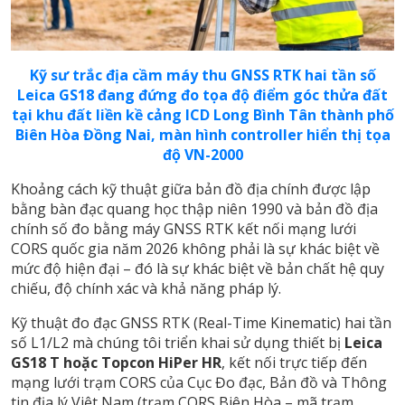
Kỹ sư trắc địa cầm máy thu GNSS RTK hai tần số
Leica GS18 đang đứng đo tọa độ điểm góc thửa đất
tại khu đất liền kề cảng ICD Long Bình Tân thành phố
Biên Hòa Đồng Nai, màn hình controller hiển thị tọa
độ VN-2000
Khoảng cách kỹ thuật giữa bản đồ địa chính được lập
bằng bàn đạc quang học thập niên 1990 và bản đồ địa
chính số đo bằng máy GNSS RTK kết nối mạng lưới
CORS quốc gia năm 2026 không phải là sự khác biệt về
mức độ hiện đại – đó là sự khác biệt về bản chất hệ quy
chiếu, độ chính xác và khả năng pháp lý.
Kỹ thuật đo đạc GNSS RTK (Real-Time Kinematic) hai tần
số L1/L2 mà chúng tôi triển khai sử dụng thiết bị
Leica
GS18 T hoặc Topcon HiPer HR
, kết nối trực tiếp đến
mạng lưới trạm CORS của Cục Đo đạc, Bản đồ và Thông
tin địa lý Việt Nam (trạm CORS Biên Hòa – mã trạm