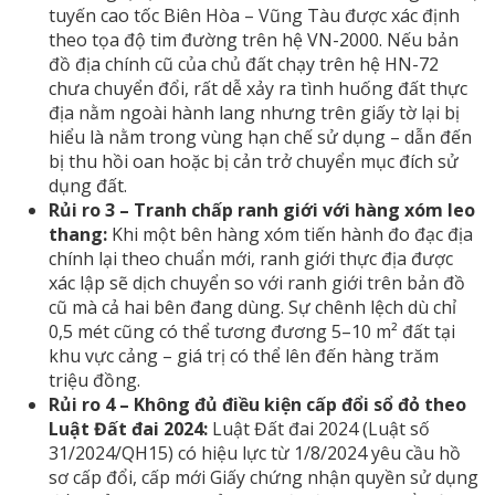
tuyến cao tốc Biên Hòa – Vũng Tàu được xác định
theo tọa độ tim đường trên hệ VN-2000. Nếu bản
đồ địa chính cũ của chủ đất chạy trên hệ HN-72
chưa chuyển đổi, rất dễ xảy ra tình huống đất thực
địa nằm ngoài hành lang nhưng trên giấy tờ lại bị
hiểu là nằm trong vùng hạn chế sử dụng – dẫn đến
bị thu hồi oan hoặc bị cản trở chuyển mục đích sử
dụng đất.
Rủi ro 3 – Tranh chấp ranh giới với hàng xóm leo
thang:
Khi một bên hàng xóm tiến hành
đo đạc địa
chính
lại theo chuẩn mới, ranh giới thực địa được
xác lập sẽ dịch chuyển so với ranh giới trên bản đồ
cũ mà cả hai bên đang dùng. Sự chênh lệch dù chỉ
0,5 mét cũng có thể tương đương 5–10 m² đất tại
khu vực cảng – giá trị có thể lên đến hàng trăm
triệu đồng.
Rủi ro 4 – Không đủ điều kiện cấp đổi sổ đỏ theo
Luật Đất đai 2024:
Luật Đất đai 2024 (Luật số
31/2024/QH15) có hiệu lực từ 1/8/2024 yêu cầu hồ
sơ cấp đổi, cấp mới Giấy chứng nhận quyền sử dụng