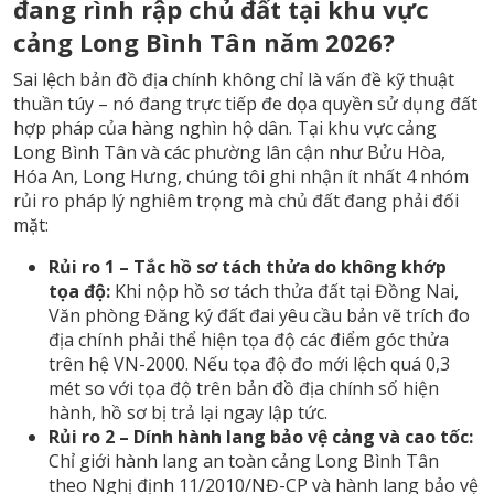
đang rình rập chủ đất tại khu vực
cảng Long Bình Tân năm 2026?
Sai lệch bản đồ địa chính không chỉ là vấn đề kỹ thuật
thuần túy – nó đang trực tiếp đe dọa quyền sử dụng đất
hợp pháp của hàng nghìn hộ dân. Tại khu vực cảng
Long Bình Tân và các phường lân cận như Bửu Hòa,
Hóa An, Long Hưng, chúng tôi ghi nhận ít nhất 4 nhóm
rủi ro pháp lý nghiêm trọng mà chủ đất đang phải đối
mặt:
Rủi ro 1 – Tắc hồ sơ tách thửa do không khớp
tọa độ:
Khi nộp hồ sơ
tách thửa đất tại Đồng Nai
,
Văn phòng Đăng ký đất đai yêu cầu bản vẽ trích đo
địa chính phải thể hiện tọa độ các điểm góc thửa
trên hệ VN-2000. Nếu tọa độ đo mới lệch quá 0,3
mét so với tọa độ trên bản đồ địa chính số hiện
hành, hồ sơ bị trả lại ngay lập tức.
Rủi ro 2 – Dính hành lang bảo vệ cảng và cao tốc:
Chỉ giới hành lang an toàn cảng Long Bình Tân
theo Nghị định 11/2010/NĐ-CP và hành lang bảo vệ