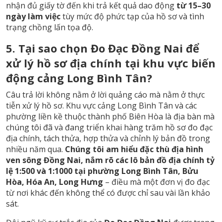
nhận đủ giấy tờ đến khi trả kết quả dao động
từ 15–30
ngày làm việc
tùy mức độ phức tạp của hồ sơ và tình
trạng chồng lấn tọa độ.
5. Tại sao chọn Đo Đạc Đồng Nai để
xử lý hồ sơ địa chính tại khu vực biến
động cảng Long Bình Tân?
Câu trả lời không nằm ở lời quảng cáo mà nằm ở thực
tiễn xử lý hồ sơ. Khu vực cảng Long Bình Tân và các
phường liền kề thuộc thành phố Biên Hòa là địa bàn mà
chúng tôi đã và đang triển khai hàng trăm hồ sơ đo đạc
địa chính, tách thửa, hợp thửa và chỉnh lý bản đồ trong
nhiều năm qua.
Chúng tôi am hiểu đặc thù địa hình
ven sông Đồng Nai, nắm rõ các lô bản đồ địa chính tỷ
lệ 1:500 và 1:1000 tại phường Long Bình Tân, Bửu
Hòa, Hóa An, Long Hưng
– điều mà một đơn vị đo đạc
từ nơi khác đến không thể có được chỉ sau vài lần khảo
sát.