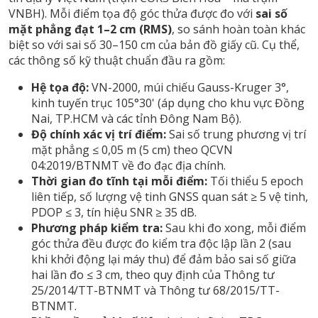
VNBH). Mỗi điểm tọa độ góc thửa được đo với
sai số
mặt phẳng đạt 1–2 cm (RMS)
, so sánh hoàn toàn khác
biệt so với sai số 30–150 cm của bản đồ giấy cũ. Cụ thể,
các thông số kỹ thuật chuẩn đầu ra gồm:
Hệ tọa độ:
VN-2000, múi chiếu Gauss-Kruger 3°,
kinh tuyến trục 105°30' (áp dụng cho khu vực Đồng
Nai, TP.HCM và các tỉnh Đông Nam Bộ).
Độ chính xác vị trí điểm:
Sai số trung phương vị trí
mặt phẳng ≤ 0,05 m (5 cm) theo QCVN
04:2019/BTNMT về đo đạc địa chính.
Thời gian đo tĩnh tại mỗi điểm:
Tối thiểu 5 epoch
liên tiếp, số lượng vệ tinh GNSS quan sát ≥ 5 vệ tinh,
PDOP ≤ 3, tín hiệu SNR ≥ 35 dB.
Phương pháp kiểm tra:
Sau khi đo xong, mỗi điểm
góc thửa đều được đo kiểm tra độc lập lần 2 (sau
khi khởi động lại máy thu) để đảm bảo sai số giữa
hai lần đo ≤ 3 cm, theo quy định của Thông tư
25/2014/TT-BTNMT và Thông tư 68/2015/TT-
BTNMT.