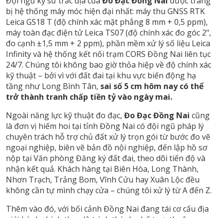
Đội ngũ kỹ sư trắc địa của
Đo Đạc Đồng Nai
được trang
bị hệ thống máy móc hiện đại nhất: máy thu GNSS RTK
Leica GS18 T (độ chính xác mặt phẳng 8 mm + 0,5 ppm),
máy toàn đạc điện tử Leica TS07 (độ chính xác đo góc 2",
đo cạnh ±1,5 mm + 2 ppm), phần mềm xử lý số liệu Leica
Infinity và hệ thống kết nối trạm CORS Đồng Nai liên tục
24/7. Chúng tôi không bao giờ thỏa hiệp về độ chính xác
kỹ thuật – bởi vì với đất đai tại khu vực biến động hạ
tầng như Long Bình Tân,
sai số 5 cm hôm nay có thể
trở thành tranh chấp tiền tỷ vào ngày mai.
Ngoài năng lực kỹ thuật đo đạc,
Đo Đạc Đồng Nai
cũng
là đơn vị hiếm hoi tại tỉnh Đồng Nai có đội ngũ pháp lý
chuyên trách hỗ trợ chủ đất xử lý trọn gói từ bước đo vẽ
ngoại nghiệp, biên vẽ bản đồ nội nghiệp, đến lập hồ sơ
nộp tại Văn phòng Đăng ký đất đai, theo dõi tiến độ và
nhận kết quả. Khách hàng tại Biên Hòa, Long Thành,
Nhơn Trạch, Trảng Bom, Vĩnh Cửu hay Xuân Lộc đều
không cần tự mình chạy cửa – chúng tôi xử lý từ A đến Z.
Thêm vào đó, với bối cảnh Đồng Nai đang tái cơ cấu địa