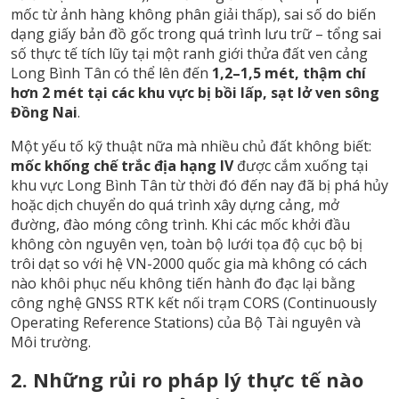
mốc từ ảnh hàng không phân giải thấp), sai số do biến
dạng giấy bản đồ gốc trong quá trình lưu trữ – tổng sai
số thực tế tích lũy tại một ranh giới thửa đất ven cảng
Long Bình Tân có thể lên đến
1,2–1,5 mét, thậm chí
hơn 2 mét tại các khu vực bị bồi lấp, sạt lở ven sông
Đồng Nai
.
Một yếu tố kỹ thuật nữa mà nhiều chủ đất không biết:
mốc khống chế trắc địa hạng IV
được cắm xuống tại
khu vực Long Bình Tân từ thời đó đến nay đã bị phá hủy
hoặc dịch chuyển do quá trình xây dựng cảng, mở
đường, đào móng công trình. Khi các mốc khởi đầu
không còn nguyên vẹn, toàn bộ lưới tọa độ cục bộ bị
trôi dạt so với hệ VN-2000 quốc gia mà không có cách
nào khôi phục nếu không tiến hành đo đạc lại bằng
công nghệ GNSS RTK kết nối trạm CORS (Continuously
Operating Reference Stations) của Bộ Tài nguyên và
Môi trường.
2. Những rủi ro pháp lý thực tế nào