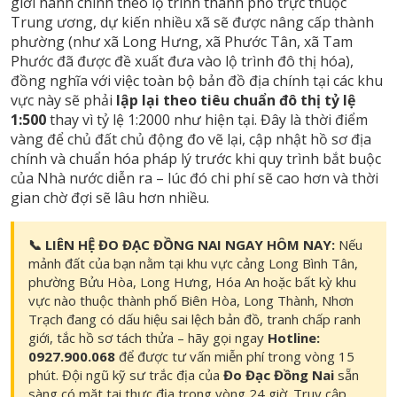
giới hành chính theo lộ trình thành phố trực thuộc
Trung ương, dự kiến nhiều xã sẽ được nâng cấp thành
phường (như xã Long Hưng, xã Phước Tân, xã Tam
Phước đã được đề xuất đưa vào lộ trình đô thị hóa),
đồng nghĩa với việc toàn bộ bản đồ địa chính tại các khu
vực này sẽ phải
lập lại theo tiêu chuẩn đô thị tỷ lệ
1:500
thay vì tỷ lệ 1:2000 như hiện tại. Đây là thời điểm
vàng để chủ đất chủ động đo vẽ lại, cập nhật hồ sơ địa
chính và chuẩn hóa pháp lý trước khi quy trình bắt buộc
của Nhà nước diễn ra – lúc đó chi phí sẽ cao hơn và thời
gian chờ đợi sẽ lâu hơn nhiều.
📞 LIÊN HỆ ĐO ĐẠC ĐỒNG NAI NGAY HÔM NAY:
Nếu
mảnh đất của bạn nằm tại khu vực cảng Long Bình Tân,
phường Bửu Hòa, Long Hưng, Hóa An hoặc bất kỳ khu
vực nào thuộc thành phố Biên Hòa, Long Thành, Nhơn
Trạch đang có dấu hiệu sai lệch bản đồ, tranh chấp ranh
giới, tắc hồ sơ tách thửa – hãy gọi ngay
Hotline:
0927.900.068
để được tư vấn miễn phí trong vòng 15
phút. Đội ngũ kỹ sư trắc địa của
Đo Đạc Đồng Nai
sẵn
sàng có mặt tại thực địa trong vòng 24 giờ. Truy cập