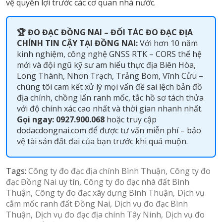
vệ quyền lợi trước các cơ quan nhà nước.
🏆 ĐO ĐẠC ĐỒNG NAI – ĐỐI TÁC ĐO ĐẠC ĐỊA
CHÍNH TIN CẬY TẠI ĐỒNG NAI:
Với hơn 10 năm
kinh nghiệm, công nghệ GNSS RTK – CORS thế hệ
mới và đội ngũ kỹ sư am hiểu thực địa Biên Hòa,
Long Thành, Nhơn Trạch, Trảng Bom, Vĩnh Cửu –
chúng tôi cam kết xử lý mọi vấn đề sai lệch bản đồ
địa chính, chồng lấn ranh mốc, tắc hồ sơ tách thửa
với độ chính xác cao nhất và thời gian nhanh nhất.
Gọi ngay: 0927.900.068
hoặc truy cập
dodacdongnai.com
để được tư vấn miễn phí – bảo
vệ tài sản đất đai của bạn trước khi quá muộn.
Tags:
Công ty đo đạc địa chính Bình Thuận
Công ty đo
đạc Đồng Nai uy tín
Công ty đo đạc nhà đất Bình
Thuận
Công ty đo đạc xây dựng Bình Thuận
Dịch vụ
cắm mốc ranh đất Đồng Nai
Dịch vụ đo đạc Bình
Thuận
Dịch vụ đo đạc địa chính Tây Ninh
Dịch vụ đo