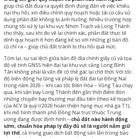
giúp chủ đất đưa ra quyết định đúng đắn về việc khiếu
nại thu hồi, xin điều chỉnh quy hoạch hoặc tái cơ cấu sử
dụng phần đất không bị ảnh hưởng. Nhiều trường hợp
chúng tôi xử lý tại khu vực Nhơn Trạch và Long Thành
cho thấy, sau khi đo vẽ lại chính xác, phần đất thực tế
dính quy hoạch ít hơn đáng kể so với những gì bản đồ
cũ chỉ ra – giúp chủ đất tránh bị thu hồi quá mức.
Tóm lại, sự sai lệch giữa bản đồ địa chính giấy cũ và tọa
độ vệ tinh GNSS hiện đại tại khu vực cảng Long Bình
Tân không phải là vấn đề có thể gác lại chờ thời. Với tốc
độ biến động hạ tầng và pháp lý đất đai tại Đồng Nai
trong năm 2026 – khi cao tốc Biên Hòa – Vũng Tàu chạy
qua, khi sân bay Long Thành đến gần thời điểm đón
những chuyến bay thương mại đầu tiên (theo kế hoạch
của ACV là quý I/2026 hoàn thiện hạng mục nhà ga T1),
khi mô hình thành phố Đồng Nai trực thuộc Trung
ương đang được định hình –
chủ đất nào hành động
sớm, chuẩn hóa pháp lý đầy đủ sẽ là người nắm giữ
lợi thế
, cả trong giao dịch bất động sản lẫn trong bảo