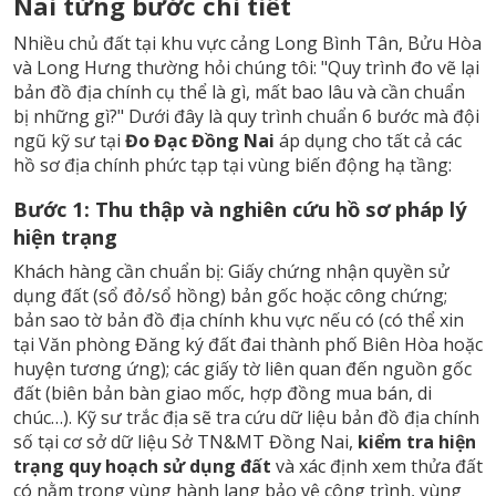
Nai từng bước chi tiết
Nhiều chủ đất tại khu vực cảng Long Bình Tân, Bửu Hòa
và Long Hưng thường hỏi chúng tôi: "Quy trình đo vẽ lại
bản đồ địa chính cụ thể là gì, mất bao lâu và cần chuẩn
bị những gì?" Dưới đây là quy trình chuẩn 6 bước mà đội
ngũ kỹ sư tại
Đo Đạc Đồng Nai
áp dụng cho tất cả các
hồ sơ địa chính phức tạp tại vùng biến động hạ tầng:
Bước 1: Thu thập và nghiên cứu hồ sơ pháp lý
hiện trạng
Khách hàng cần chuẩn bị: Giấy chứng nhận quyền sử
dụng đất (sổ đỏ/sổ hồng) bản gốc hoặc công chứng;
bản sao tờ bản đồ địa chính khu vực nếu có (có thể xin
tại Văn phòng Đăng ký đất đai thành phố Biên Hòa hoặc
huyện tương ứng); các giấy tờ liên quan đến nguồn gốc
đất (biên bản bàn giao mốc, hợp đồng mua bán, di
chúc…). Kỹ sư trắc địa sẽ tra cứu dữ liệu bản đồ địa chính
số tại cơ sở dữ liệu Sở TN&MT Đồng Nai,
kiểm tra hiện
trạng quy hoạch sử dụng đất
và xác định xem thửa đất
có nằm trong vùng hành lang bảo vệ công trình, vùng