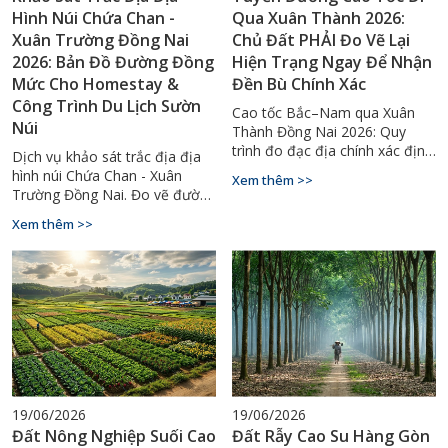
Hình Núi Chứa Chan -
Qua Xuân Thành 2026:
Xuân Trường Đồng Nai
Chủ Đất PHẢI Đo Vẽ Lại
2026: Bản Đồ Đường Đồng
Hiện Trạng Ngay Để Nhận
Mức Cho Homestay &
Đền Bù Chính Xác
Công Trình Du Lịch Sườn
Cao tốc Bắc–Nam qua Xuân
Núi
Thành Đồng Nai 2026: Quy
trình đo đạc địa chính xác định
Dịch vụ khảo sát trắc địa địa
diện tích bị thu hồi, bảo vệ
hình núi Chứa Chan - Xuân
Xem thêm >>
quyền lợi đền bù. Gọi
Trường Đồng Nai. Đo vẽ đường
0927.900.068.
đồng mức dốc, lập bản đồ
Xem thêm >>
phục vụ thiết kế homestay,
công trình du lịch sườn núi. Gọi
0927.900.068.
19/06/2026
19/06/2026
Đất Nông Nghiệp Suối Cao
Đất Rẫy Cao Su Hàng Gòn