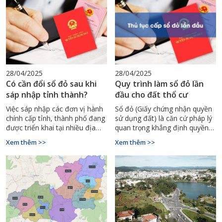
các quyền của người sử dụng
nhằm đảm bảo quản lý đất đai
đất theo quy định của pháp
chặt chẽ, đúng quy hoạch và
luật
sử dụng đất hợp lý. Trong bài
viết này, Đo Đạc Bình Thuận sẽ
cùng bạn tìm hiểu chi tiết các
trường hợp không được phép
chuyển mục đích sử dụng đất
theo quy định pháp luật hiện
28/04/2025
28/04/2025
hành.
Có cần đổi sổ đỏ sau khi
Quy trình làm sổ đỏ lần
sáp nhập tỉnh thành?
đầu cho đất thổ cư
Việc sáp nhập các đơn vị hành
Sổ đỏ (Giấy chứng nhận quyền
chính cấp tỉnh, thành phố đang
sử dụng đất) là căn cứ pháp lý
được triển khai tại nhiều địa
quan trọng khẳng định quyền
phương trên cả nước nhằm
sở hữu đất đai của mỗi cá
Xem thêm >>
Xem thêm >>
tinh gọn bộ máy và nâng cao
nhân, tổ chức. Đặc biệt với đất
hiệu quả quản lý
thổ cư, việc có sổ đỏ giúp chủ
sở hữu dễ dàng mua bán,
chuyển nhượng, thế chấp ngân
hàng hoặc để lại tài sản thừa
kế.