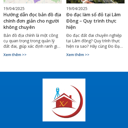
19/04/2025
19/04/2025
Hướng dẫn đọc bản đồ địa
Đo đạc làm sổ đỏ tại Lâm
chính đơn giản cho người
Đồng – Quy trình thực
không chuyên
hiện
Bản đồ địa chính là một công
Đo đạc đất đai chuyên nghiệp
cụ quan trọng trong quản lý
tại Lâm đồng? Quy trình thực
đất đai, giúp xác định ranh giới,
hiện ra sao? Hãy cùng Đo Đạc
diện tích và thông tin pháp lý
Bình Thuận tìm hiểu chi tiết
Xem thêm >>
Xem thêm >>
của từng thửa đất. Tuy nhiên,
qua bài viết sau.
đối với người không chuyên,
việc đọc và hiểu bản đồ địa
chính có thể gặp nhiều khó
khăn. Bài viết này sẽ hướng
dẫn bạn cách đọc bản đồ địa
chính một cách đơn giản và dễ
hiểu.​