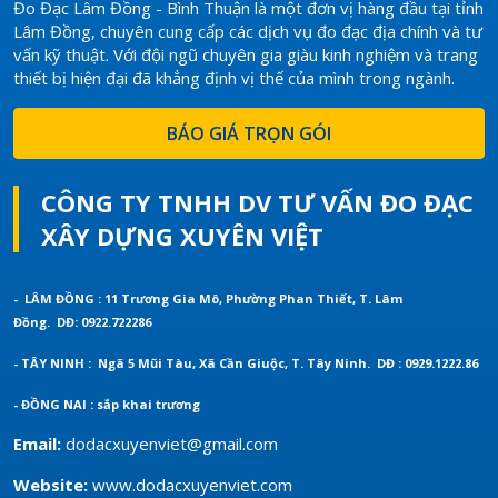
Đo Đạc Lâm Đồng - Bình Thuận là một đơn vị hàng đầu tại tỉnh
Lâm Đồng, chuyên cung cấp các dịch vụ đo đạc địa chính và tư
vấn kỹ thuật. Với đội ngũ chuyên gia giàu kinh nghiệm và trang
thiết bị hiện đại đã khẳng định vị thế của mình trong ngành.
BÁO GIÁ TRỌN GÓI
CÔNG TY TNHH DV TƯ VẤN ĐO ĐẠC
XÂY DỰNG XUYÊN VIỆT
- LÂM ĐỒNG : 11 Trương Gia Mô, Phường Phan Thiết, T. Lâm
Đồng.
DĐ: 0922.722286
- TÂY NINH : Ngã 5 Mũi Tàu, Xã Cần Giuộc, T. Tây Ninh.
DĐ : 0929.1222.86
- ĐỒNG NAI : sắp khai trương
Email:
dodacxuyenviet@gmail.com
Website:
www.dodacxuyenviet.com