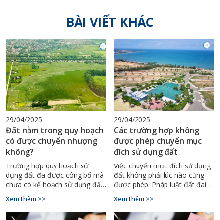
BÀI VIẾT KHÁC
29/04/2025
29/04/2025
Đất nằm trong quy hoạch
Các trường hợp không
có được chuyển nhượng
được phép chuyển mục
không?
đích sử dụng đất
Trường hợp quy hoạch sử
Việc chuyển mục đích sử dụng
dụng đất đã được công bố mà
đất không phải lúc nào cũng
chưa có kế hoạch sử dụng đất
được phép. Pháp luật đất đai
hàng năm của cấp huyện thì
quy định rất rõ về những
Xem thêm >>
Xem thêm >>
người sử dụng đất được tiếp
trường hợp không được phép
tục sử dụng và được thực hiện
thực hiện chuyển mục đích,