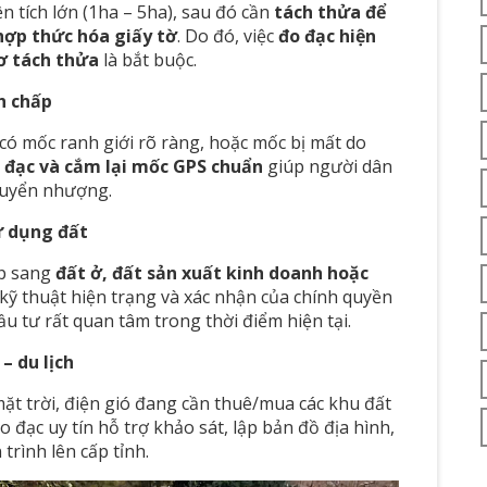
 tích lớn (1ha – 5ha), sau đó cần
tách thửa để
 hợp thức hóa giấy tờ
. Do đó, việc
đo đạc hiện
sơ tách thửa
là bắt buộc.
h chấp
 có mốc ranh giới rõ ràng, hoặc mốc bị mất do
 đạc và cắm lại mốc GPS chuẩn
giúp người dân
chuyển nhượng.
ử dụng đất
ệp sang
đất ở, đất sản xuất kinh doanh hoặc
 kỹ thuật hiện trạng và xác nhận của chính quyền
ầu tư rất quan tâm trong thời điểm hiện tại.
– du lịch
ặt trời, điện gió đang cần thuê/mua các khu đất
o đạc uy tín hỗ trợ khảo sát, lập bản đồ địa hình,
trình lên cấp tỉnh.