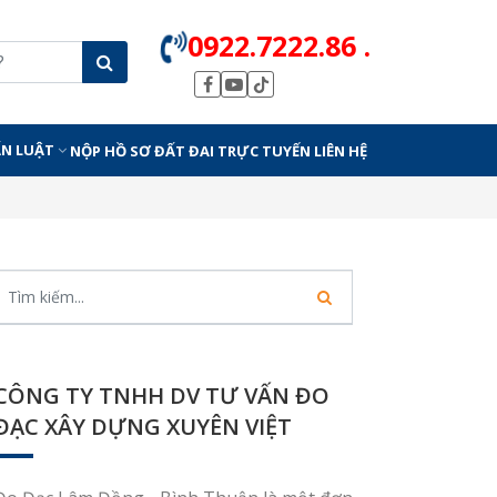
0922.7222.86 .
ẤN LUẬT
NỘP HỒ SƠ ĐẤT ĐAI TRỰC TUYẾN
LIÊN HỆ
CÔNG TY TNHH DV TƯ VẤN ĐO
ĐẠC XÂY DỰNG XUYÊN VIỆT