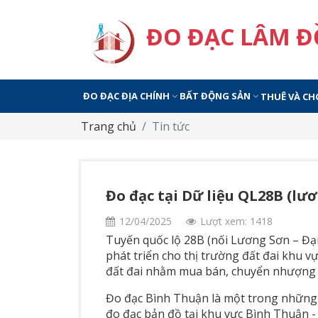
ĐO ĐẠC LÂM 
ĐO ĐẠC ĐỊA CHÍNH
BẤT ĐỘNG SẢN
THUÊ VÀ CH
Trang chủ
Tin tức
Đo đạc tại Dữ liệu QL28B (lươ
12/04/2025
Lượt xem: 1418
Tuyến quốc lộ 28B (nối Lương Sơn – Đại
phát triển cho thị trường đất đai khu v
đất đai nhằm mua bán, chuyển nhượng v
Đo đạc Bình Thuận là một trong những đơ
đo đạc bản đồ tại khu vực Bình Thuận 