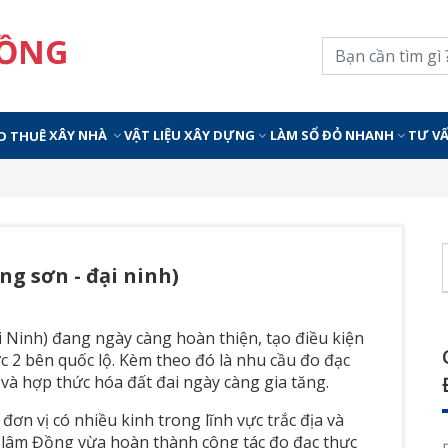
ĐỒNG
XÂY NHÀ
VẬT LIỆU XÂY DỰNG
LÀM SỔ ĐỎ NHANH
TƯ V
O THUÊ
ng sơn - đại ninh)
 Ninh) đang ngày càng hoàn thiện, tạo điều kiện
ực 2 bên quốc lộ. Kèm theo đó là nhu cầu đo đạc
à hợp thức hóa đất đai ngày càng gia tăng.
n vị có nhiều kinh trong lĩnh vực trắc địa và
- lâm Đồng vừa hoàn thành công tác đo đạc thực