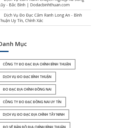
Lũy - Bắc Bình | Dodacbinhthuan.com
Dịch Vụ Đo Đạc Cắm Ranh Long An - Bình
Thuận Uy Tín, Chính Xác
Danh Mục
CÔNG TY ĐO ĐẠC ĐỊA CHÍNH BÌNH THUẬN
DỊCH VỤ ĐO ĐẠC BÌNH THUẬN
ĐO ĐẠC ĐỊA CHÍNH ĐỒNG NAI
CÔNG TY ĐO ĐẠC ĐỒNG NAI UY TÍN
DỊCH VỤ ĐO ĐẠC ĐỊA CHÍNH TÂY NINH
ĐO VẼ BẢN ĐỒ ĐỊA CHÍNH BÌNH THUẬN