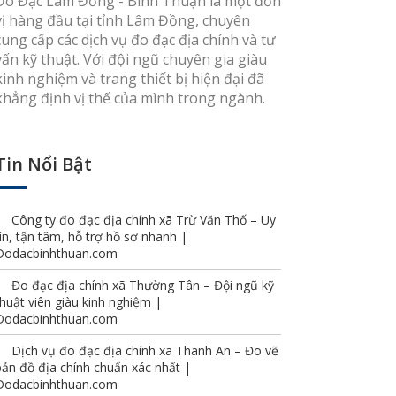
Đo Đạc Lâm Đồng - Bình Thuận là một đơn
vị hàng đầu tại tỉnh Lâm Đồng, chuyên
cung cấp các dịch vụ đo đạc địa chính và tư
vấn kỹ thuật. Với đội ngũ chuyên gia giàu
kinh nghiệm và trang thiết bị hiện đại đã
khẳng định vị thế của mình trong ngành.
Tin Nổi Bật
Công ty đo đạc địa chính xã Trừ Văn Thố – Uy
tín, tận tâm, hỗ trợ hồ sơ nhanh |
Dodacbinhthuan.com
Đo đạc địa chính xã Thường Tân – Đội ngũ kỹ
thuật viên giàu kinh nghiệm |
Dodacbinhthuan.com
Dịch vụ đo đạc địa chính xã Thanh An – Đo vẽ
bản đồ địa chính chuẩn xác nhất |
Dodacbinhthuan.com