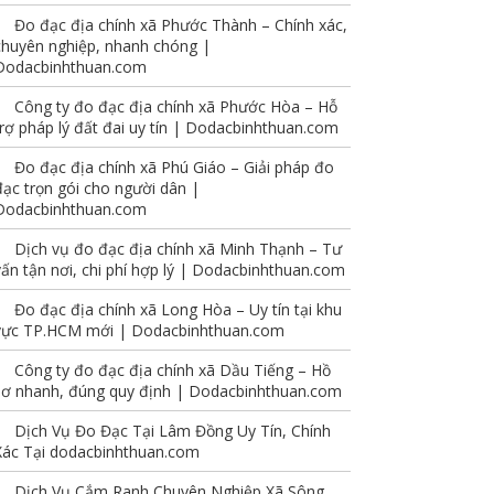
Đo đạc địa chính xã Phước Thành – Chính xác,
chuyên nghiệp, nhanh chóng |
Dodacbinhthuan.com
Công ty đo đạc địa chính xã Phước Hòa – Hỗ
trợ pháp lý đất đai uy tín | Dodacbinhthuan.com
Đo đạc địa chính xã Phú Giáo – Giải pháp đo
đạc trọn gói cho người dân |
Dodacbinhthuan.com
Dịch vụ đo đạc địa chính xã Minh Thạnh – Tư
vấn tận nơi, chi phí hợp lý | Dodacbinhthuan.com
Đo đạc địa chính xã Long Hòa – Uy tín tại khu
vực TP.HCM mới | Dodacbinhthuan.com
Công ty đo đạc địa chính xã Dầu Tiếng – Hồ
sơ nhanh, đúng quy định | Dodacbinhthuan.com
Dịch Vụ Đo Đạc Tại Lâm Đồng Uy Tín, Chính
Xác Tại dodacbinhthuan.com
Dịch Vụ Cắm Ranh Chuyên Nghiệp Xã Sông