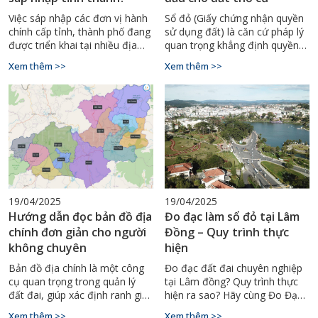
Việc sáp nhập các đơn vị hành
Sổ đỏ (Giấy chứng nhận quyền
chính cấp tỉnh, thành phố đang
sử dụng đất) là căn cứ pháp lý
được triển khai tại nhiều địa
quan trọng khẳng định quyền
phương trên cả nước nhằm
sở hữu đất đai của mỗi cá
Xem thêm >>
Xem thêm >>
tinh gọn bộ máy và nâng cao
nhân, tổ chức. Đặc biệt với đất
hiệu quả quản lý
thổ cư, việc có sổ đỏ giúp chủ
sở hữu dễ dàng mua bán,
chuyển nhượng, thế chấp ngân
hàng hoặc để lại tài sản thừa
kế.
19/04/2025
19/04/2025
Hướng dẫn đọc bản đồ địa
Đo đạc làm sổ đỏ tại Lâm
chính đơn giản cho người
Đồng – Quy trình thực
không chuyên
hiện
Bản đồ địa chính là một công
Đo đạc đất đai chuyên nghiệp
cụ quan trọng trong quản lý
tại Lâm đồng? Quy trình thực
đất đai, giúp xác định ranh giới,
hiện ra sao? Hãy cùng Đo Đạc
diện tích và thông tin pháp lý
Bình Thuận tìm hiểu chi tiết
Xem thêm >>
Xem thêm >>