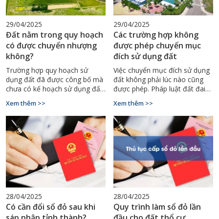
29/04/2025
29/04/2025
Đất nằm trong quy hoạch
Các trường hợp không
có được chuyển nhượng
được phép chuyển mục
không?
đích sử dụng đất
Trường hợp quy hoạch sử
Việc chuyển mục đích sử dụng
dụng đất đã được công bố mà
đất không phải lúc nào cũng
chưa có kế hoạch sử dụng đất
được phép. Pháp luật đất đai
hàng năm của cấp huyện thì
quy định rất rõ về những
Xem thêm >>
Xem thêm >>
người sử dụng đất được tiếp
trường hợp không được phép
tục sử dụng và được thực hiện
thực hiện chuyển mục đích,
các quyền của người sử dụng
nhằm đảm bảo quản lý đất đai
đất theo quy định của pháp
chặt chẽ, đúng quy hoạch và
luật
sử dụng đất hợp lý. Trong bài
viết này, Đo Đạc Bình Thuận sẽ
cùng bạn tìm hiểu chi tiết các
trường hợp không được phép
chuyển mục đích sử dụng đất
theo quy định pháp luật hiện
28/04/2025
28/04/2025
hành.
Có cần đổi sổ đỏ sau khi
Quy trình làm sổ đỏ lần
sáp nhập tỉnh thành?
đầu cho đất thổ cư