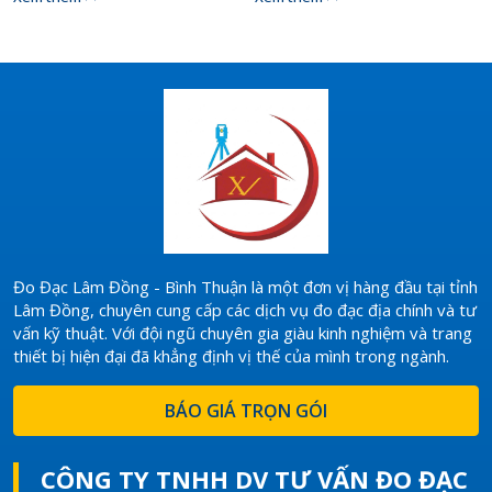
của từng thửa đất. Tuy nhiên,
qua bài viết sau.
đối với người không chuyên,
việc đọc và hiểu bản đồ địa
chính có thể gặp nhiều khó
khăn. Bài viết này sẽ hướng
dẫn bạn cách đọc bản đồ địa
chính một cách đơn giản và dễ
hiểu.​
Đo Đạc Lâm Đồng - Bình Thuận là một đơn vị hàng đầu tại tỉnh
Lâm Đồng, chuyên cung cấp các dịch vụ đo đạc địa chính và tư
vấn kỹ thuật. Với đội ngũ chuyên gia giàu kinh nghiệm và trang
thiết bị hiện đại đã khẳng định vị thế của mình trong ngành.
BÁO GIÁ TRỌN GÓI
CÔNG TY TNHH DV TƯ VẤN ĐO ĐẠC