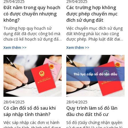
29/04/2025
29/04/2025
Đất nằm trong quy hoạch
Các trường hợp không
có được chuyển nhượng
được phép chuyển mục
không?
đích sử dụng đất
Trường hợp quy hoạch sử
Việc chuyển mục đích sử dụng
dụng đất đã được công bố mà
đất không phải lúc nào cũng
chưa có kế hoạch sử dụng đất
được phép. Pháp luật đất đai
hàng năm của cấp huyện thì
quy định rất rõ về những
Xem thêm >>
Xem thêm >>
người sử dụng đất được tiếp
trường hợp không được phép
tục sử dụng và được thực hiện
thực hiện chuyển mục đích,
các quyền của người sử dụng
nhằm đảm bảo quản lý đất đai
đất theo quy định của pháp
chặt chẽ, đúng quy hoạch và
luật
sử dụng đất hợp lý. Trong bài
viết này, Đo Đạc Bình Thuận sẽ
cùng bạn tìm hiểu chi tiết các
trường hợp không được phép
chuyển mục đích sử dụng đất
theo quy định pháp luật hiện
28/04/2025
28/04/2025
hành.
Có cần đổi sổ đỏ sau khi
Quy trình làm sổ đỏ lần
sáp nhập tỉnh thành?
đầu cho đất thổ cư
Việc sáp nhập các đơn vị hành
Sổ đỏ (Giấy chứng nhận quyền
chính cấp tỉnh, thành phố đang
sử dụng đất) là căn cứ pháp lý