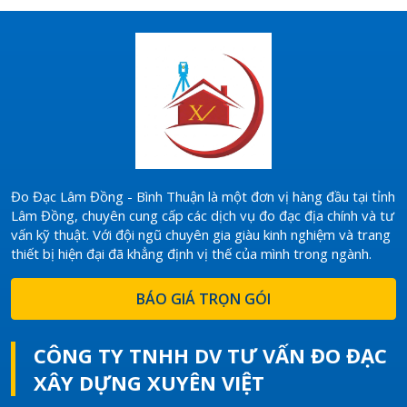
chính có thể gặp nhiều khó
khăn. Bài viết này sẽ hướng
dẫn bạn cách đọc bản đồ địa
chính một cách đơn giản và dễ
hiểu.​
Đo Đạc Lâm Đồng - Bình Thuận là một đơn vị hàng đầu tại tỉnh
Lâm Đồng, chuyên cung cấp các dịch vụ đo đạc địa chính và tư
vấn kỹ thuật. Với đội ngũ chuyên gia giàu kinh nghiệm và trang
thiết bị hiện đại đã khẳng định vị thế của mình trong ngành.
BÁO GIÁ TRỌN GÓI
CÔNG TY TNHH DV TƯ VẤN ĐO ĐẠC
XÂY DỰNG XUYÊN VIỆT