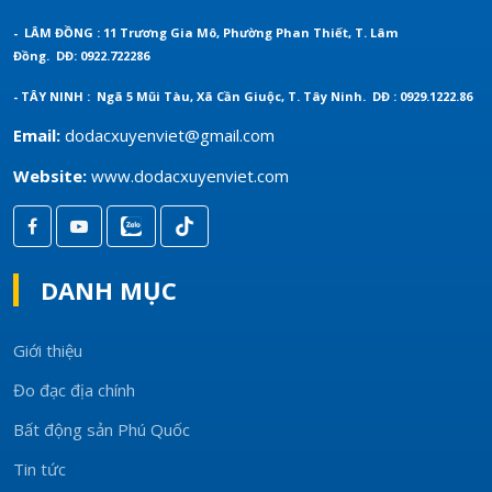
- LÂM ĐỒNG : 11 Trương Gia Mô, Phường Phan Thiết, T. Lâm
Đồng.
DĐ: 0922.722286
- TÂY NINH : Ngã 5 Mũi Tàu, Xã Cần Giuộc, T. Tây Ninh.
DĐ : 0929.1222.86
Email:
dodacxuyenviet@gmail.com
Website:
www.dodacxuyenviet.com
DANH MỤC
Giới thiệu
Đo đạc địa chính
Bất động sản Phú Quốc
Tin tức