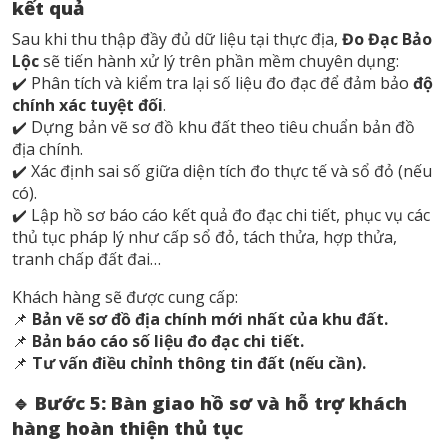
kết quả
Sau khi thu thập đầy đủ dữ liệu tại thực địa,
Đo Đạc Bảo
Lộc
sẽ tiến hành xử lý trên phần mềm chuyên dụng:
✔️ Phân tích và kiểm tra lại số liệu đo đạc để đảm bảo
độ
chính xác tuyệt đối
.
✔️ Dựng bản vẽ sơ đồ khu đất theo tiêu chuẩn bản đồ
địa chính.
✔️ Xác định sai số giữa diện tích đo thực tế và sổ đỏ (nếu
có).
✔️ Lập hồ sơ báo cáo kết quả đo đạc chi tiết, phục vụ các
thủ tục pháp lý như cấp sổ đỏ, tách thửa, hợp thửa,
tranh chấp đất đai…
Khách hàng sẽ được cung cấp:
📌
Bản vẽ sơ đồ địa chính mới nhất của khu đất.
📌
Bản báo cáo số liệu đo đạc chi tiết.
📌
Tư vấn điều chỉnh thông tin đất (nếu cần).
🔹 Bước 5: Bàn giao hồ sơ và hỗ trợ khách
hàng hoàn thiện thủ tục