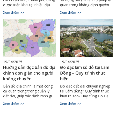
được triển khai tại nhiều địa
quan trọng khẳng định quyền
phương trên cả nước nhằm
sở hữu đất đai của mỗi cá
Xem thêm >>
Xem thêm >>
tinh gọn bộ máy và nâng cao
nhân, tổ chức. Đặc biệt với đất
hiệu quả quản lý
thổ cư, việc có sổ đỏ giúp chủ
sở hữu dễ dàng mua bán,
chuyển nhượng, thế chấp ngân
hàng hoặc để lại tài sản thừa
kế.
19/04/2025
19/04/2025
Hướng dẫn đọc bản đồ địa
Đo đạc làm sổ đỏ tại Lâm
chính đơn giản cho người
Đồng – Quy trình thực
không chuyên
hiện
Bản đồ địa chính là một công
Đo đạc đất đai chuyên nghiệp
cụ quan trọng trong quản lý
tại Lâm đồng? Quy trình thực
đất đai, giúp xác định ranh giới,
hiện ra sao? Hãy cùng Đo Đạc
diện tích và thông tin pháp lý
Bình Thuận tìm hiểu chi tiết
Xem thêm >>
Xem thêm >>
của từng thửa đất. Tuy nhiên,
qua bài viết sau.
đối với người không chuyên,
việc đọc và hiểu bản đồ địa