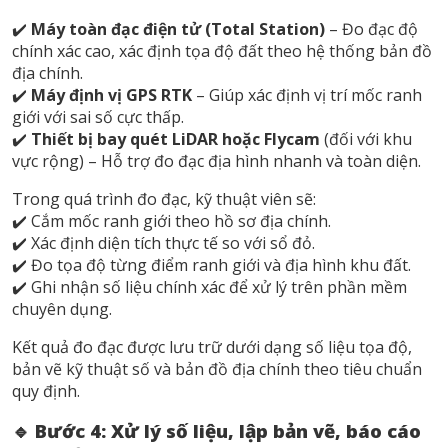
✔️
Máy toàn đạc điện tử (Total Station)
– Đo đạc độ
chính xác cao, xác định tọa độ đất theo hệ thống bản đồ
địa chính.
✔️
Máy định vị GPS RTK
– Giúp xác định vị trí mốc ranh
giới với sai số cực thấp.
✔️
Thiết bị bay quét LiDAR hoặc Flycam
(đối với khu
vực rộng) – Hỗ trợ đo đạc địa hình nhanh và toàn diện.
Trong quá trình đo đạc, kỹ thuật viên sẽ:
✔️ Cắm mốc ranh giới theo hồ sơ địa chính.
✔️ Xác định diện tích thực tế so với sổ đỏ.
✔️ Đo tọa độ từng điểm ranh giới và địa hình khu đất.
✔️ Ghi nhận số liệu chính xác để xử lý trên phần mềm
chuyên dụng.
Kết quả đo đạc được lưu trữ dưới dạng số liệu tọa độ,
bản vẽ kỹ thuật số và bản đồ địa chính theo tiêu chuẩn
quy định.
🔹 Bước 4: Xử lý số liệu, lập bản vẽ, báo cáo