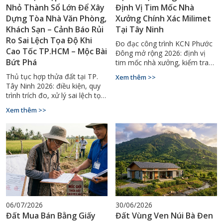
Nhỏ Thành Sổ Lớn Để Xây
Định Vị Tim Mốc Nhà
Dựng Tòa Nhà Văn Phòng,
Xưởng Chính Xác Milimet
Khách Sạn – Cảnh Báo Rủi
Tại Tây Ninh
Ro Sai Lệch Tọa Độ Khi
Đo đạc công trình KCN Phước
Cao Tốc TP.HCM – Mộc Bài
Đông mở rộng 2026: định vị
Bứt Phá
tim mốc nhà xưởng, kiểm tra
độ phẳng nền sàn, lắp kết cấu
Thủ tục hợp thửa đất tại TP.
Xem thêm >>
thép chuẩn milimet. Gọi
Tây Ninh 2026: điều kiện, quy
0929.88.66.99.
trình trích đo, xử lý sai lệch tọa
độ đa thời kỳ. Hotline tư vấn:
Xem thêm >>
0929.88.66.99.
06/07/2026
30/06/2026
Đất Mua Bán Bằng Giấy
Đất Vùng Ven Núi Bà Đen