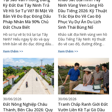
Ký Đất Đai Tây Ninh Trả
Ninh Vùng Ven Lòng Hồ
Về Hồ Sơ Tự Vẽ? Bí Mật Về
Dầu Tiếng 2026: Kỹ Thuật
Bản Vẽ Đo Đạc Đóng Dấu
Trắc Địa Đo Vẽ Cao Độ
Pháp Nhân Mà 90% Chủ
Phục Vụ Dự Án Du Lịch
Đất Chưa Biết
Sinh Thái Bùng Nổ
Hồ sơ tự vẽ bị trả lại tại Tây
Khảo sát địa hình vùng ven hồ
Ninh? Hiểu ngay lý do và quy
Dầu Tiếng Tây Ninh: Kỹ thuật
trình bản vẽ đo đạc đóng dấu
đo vẽ cao độ, đường đồng
pháp nhân đúng chuẩn. Gọi
mức bán ngập nước, lập bản
Xem thêm >>
Xem thêm >>
0929.88.66.99.
đồ 1/500–1/1000 cho resort,
homestay sinh thái. Gọi
0929.88.66.99.
30/06/2026
30/06/2026
Đất Nông Nghiệp Châu
Tranh Chấp Ranh Giới Đất
Thành, Bến Cầu 2026: Quy
Vườn Liền Kề Tại Gò Dầu