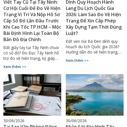
Viết Tay Cũ Tại Tây Ninh:
Dính Quy Hoạch Hành
Cơ Hội Cuối Để Đo Vẽ Hiện
Lang Du Lịch Quốc Gia
Trạng Vị Trí Và Nộp Hồ Sơ
2026: Làm Sao Đo Vẽ Hiện
Cấp Sổ Đỏ Lần Đầu Trước
Trạng Để Xin Cấp Phép
Khi Cao Tốc TP.HCM – Mộc
Xây Dựng Tạm Thời Đúng
Bài Định Hình Lại Toàn Bộ
Luật?
Bản Đồ Địa Chính
Đất ven núi Bà Đen dính quy
hoạch du lịch Quốc gia 2026?
Đất giấy tay tại Tây Ninh chưa
Hướng dẫn đo vẽ hiện trạng,
có sổ đỏ? Đo Đạc Tây Ninh hỗ
lập sơ đồ nhà đất xin cấp phép
trợ đo vẽ hiện trạng, ký giáp
Xem thêm >>
xây dựng tạm thời đúng luật tại
ranh, cấp sổ đỏ lần đầu trọn
Xem thêm >>
Tây Ninh.
gói. Gọi ngay 0929.88.66.99.
30/06/2026
30/06/2026
Tại Sao Văn Phòng Đăng
Khảo Sát Địa Hình Tây