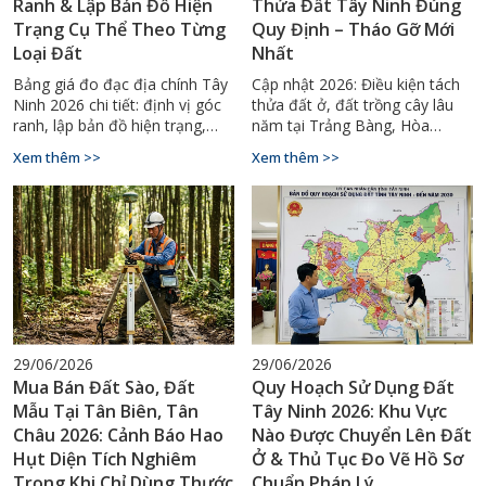
Ranh & Lập Bản Đồ Hiện
Thửa Đất Tây Ninh Đúng
Trạng Cụ Thể Theo Từng
Quy Định – Tháo Gỡ Mới
Loại Đất
Nhất
Bảng giá đo đạc địa chính Tây
Cập nhật 2026: Điều kiện tách
Ninh 2026 chi tiết: định vị góc
thửa đất ở, đất trồng cây lâu
ranh, lập bản đồ hiện trạng,
năm tại Trảng Bàng, Hòa
tách thửa đất sào. Gọi ngay
Thành Tây Ninh. Quy trình trích
Xem thêm >>
Xem thêm >>
0929.88.66.99.
đo địa chính chuẩn – Gọi
0929.88.66.99.
29/06/2026
29/06/2026
Mua Bán Đất Sào, Đất
Quy Hoạch Sử Dụng Đất
Mẫu Tại Tân Biên, Tân
Tây Ninh 2026: Khu Vực
Châu 2026: Cảnh Báo Hao
Nào Được Chuyển Lên Đất
Hụt Diện Tích Nghiêm
Ở & Thủ Tục Đo Vẽ Hồ Sơ
Trọng Khi Chỉ Dùng Thước
Chuẩn Pháp Lý