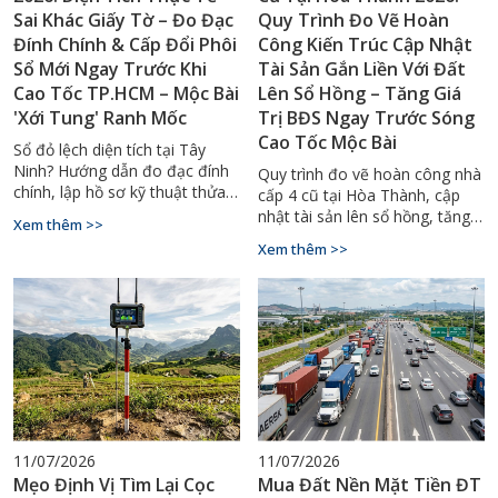
Sai Khác Giấy Tờ – Đo Đạc
Quy Trình Đo Vẽ Hoàn
Đính Chính & Cấp Đổi Phôi
Công Kiến Trúc Cập Nhật
Sổ Mới Ngay Trước Khi
Tài Sản Gắn Liền Với Đất
Cao Tốc TP.HCM – Mộc Bài
Lên Sổ Hồng – Tăng Giá
'Xới Tung' Ranh Mốc
Trị BĐS Ngay Trước Sóng
Cao Tốc Mộc Bài
Sổ đỏ lệch diện tích tại Tây
Ninh? Hướng dẫn đo đạc đính
Quy trình đo vẽ hoàn công nhà
chính, lập hồ sơ kỹ thuật thửa
cấp 4 cũ tại Hòa Thành, cập
đất, cấp đổi sổ đỏ mới 2026.
nhật tài sản lên sổ hồng, tăng
Xem thêm >>
Gọi ngay 0929.88.66.99.
giá trị thế chấp. Gọi
Xem thêm >>
0929.88.66.99 – Đo Đạc Tây
Ninh.
11/07/2026
11/07/2026
Mẹo Định Vị Tìm Lại Cọc
Mua Đất Nền Mặt Tiền ĐT