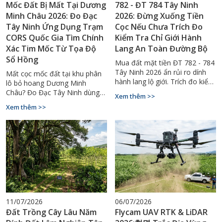
Mốc Đất Bị Mất Tại Dương
782 - ĐT 784 Tây Ninh
Minh Châu 2026: Đo Đạc
2026: Đừng Xuống Tiền
Tây Ninh Ứng Dụng Trạm
Cọc Nếu Chưa Trích Đo
CORS Quốc Gia Tìm Chính
Kiểm Tra Chỉ Giới Hành
Xác Tim Mốc Từ Tọa Độ
Lang An Toàn Đường Bộ
Sổ Hồng
Mua đất mặt tiền ĐT 782 - 784
Tây Ninh 2026 ẩn rủi ro dính
Mất cọc mốc đất tại khu phân
hành lang lộ giới. Trích đo kiểm
lô bỏ hoang Dương Minh
tra chỉ giới ngay với Đo Đạc
Châu? Đo Đạc Tây Ninh dùng
Xem thêm >>
Tây Ninh - 0929.88.66.99.
CORS RTK tìm lại tim mốc
Xem thêm >>
chính xác tuyệt đối. Gọi
0929.88.66.99.
11/07/2026
06/07/2026
Đất Trồng Cây Lâu Năm
Flycam UAV RTK & LiDAR