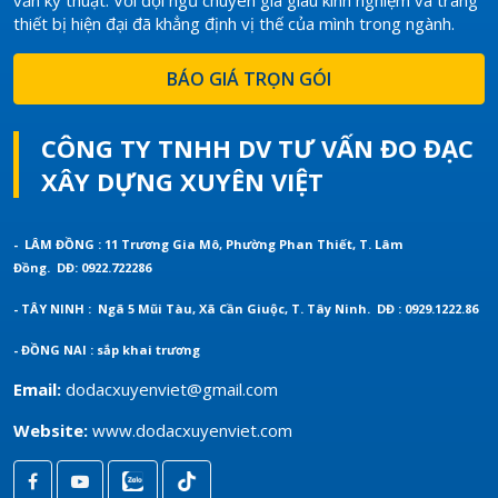
thiết bị hiện đại đã khẳng định vị thế của mình trong ngành.
BÁO GIÁ TRỌN GÓI
CÔNG TY TNHH DV TƯ VẤN ĐO ĐẠC
XÂY DỰNG XUYÊN VIỆT
- LÂM ĐỒNG : 11 Trương Gia Mô, Phường Phan Thiết, T. Lâm
Đồng.
DĐ: 0922.722286
- TÂY NINH : Ngã 5 Mũi Tàu, Xã Cần Giuộc, T. Tây Ninh.
DĐ : 0929.1222.86
- ĐỒNG NAI : sắp khai trương
Email:
dodacxuyenviet@gmail.com
Website:
www.dodacxuyenviet.com