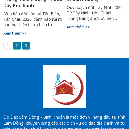
Dây Kéo Ranh
Quy hoạch đất Tây Ninh 2026:
TP.Tây Ninh, Hòa Thành,
Mua bán đất sào tại Tân Biên,
Trảng Bàng được ưu tiên
Tân Châu 2026: cảnh báo rủi ro
chuyển đất ở. Hướng dẫn đo
hao hụt diện tích, chiêu trò
Xem thêm >>
vẽ hồ sơ chuẩn pháp lý. Hotline:
dịch mốc ranh & giải pháp đo
Xem thêm >>
0929.88.66.99
đạc GPS RTK chính xác.
1
2
3
Đo Đạc Lâm Đồng - Bình Thuận là một đơn vị hàng đầu tại tỉnh
Lâm Đồng, chuyên cung cấp các dịch vụ đo đạc địa chính và tư
vấn kỹ thuật. Với đội ngũ chuyên gia giàu kinh nghiệm và trang