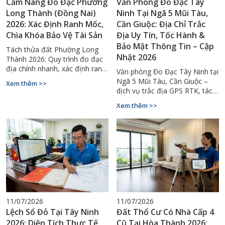
Cẩm Nang Đo Đạc Phường
Văn Phòng Đo Đạc Tây
Long Thành (Đồng Nai)
Ninh Tại Ngã 5 Mũi Tàu,
2026: Xác Định Ranh Mốc,
Cần Giuộc: Địa Chỉ Trắc
Chìa Khóa Bảo Vệ Tài Sản
Địa Uy Tín, Tốc Hành &
Bảo Mật Thông Tin – Cập
Tách thửa đất Phường Long
Nhật 2026
Thành 2026: Quy trình đo đạc
địa chính nhanh, xác định ranh
Văn phòng Đo Đạc Tây Ninh tại
mốc chuẩn GPS RTK. Hotline tư
Ngã 5 Mũi Tàu, Cần Giuộc –
Xem thêm >>
vấn 0929.88.66.99.
dịch vụ trắc địa GPS RTK, tách
thửa, cấp sổ đỏ uy tín toàn
Xem thêm >>
tỉnh. Hotline: 0929.88.66.99.
11/07/2026
11/07/2026
Lệch Sổ Đỏ Tại Tây Ninh
Đất Thổ Cư Có Nhà Cấp 4
2026: Diện Tích Thực Tế
Cũ Tại Hòa Thành 2026: