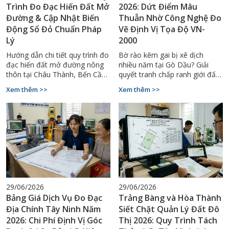
Trình Đo Đạc Hiến Đất Mở
2026: Dứt Điểm Mâu
Đường & Cập Nhật Biến
Thuẫn Nhờ Công Nghệ Đo
Động Sổ Đỏ Chuẩn Pháp
Vẽ Định Vị Tọa Độ VN-
Lý
2000
Hướng dẫn chi tiết quy trình đo
Bờ rào kẽm gai bị xê dịch
đạc hiến đất mở đường nông
nhiều năm tại Gò Dầu? Giải
thôn tại Châu Thành, Bến Cầu
quyết tranh chấp ranh giới đất
– cập nhật biến động sổ đỏ đất
vườn liền kề dứt điểm nhờ
Xem thêm >>
Xem thêm >>
nông nghiệp đúng luật 2026.
công nghệ đo vẽ tọa độ VN-
2000. Gọi 0929.88.66.99.
29/06/2026
29/06/2026
Bảng Giá Dịch Vụ Đo Đạc
Trảng Bàng và Hòa Thành
Địa Chính Tây Ninh Năm
Siết Chặt Quản Lý Đất Đô
2026: Chi Phí Định Vị Góc
Thị 2026: Quy Trình Tách