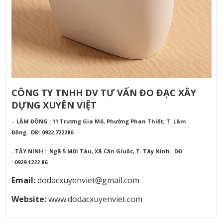
CÔNG TY TNHH DV TƯ VẤN ĐO ĐẠC XÂY
DỰNG XUYÊN VIỆT
- LÂM ĐỒNG : 11 Trương Gia Mô, Phường Phan Thiết, T. Lâm
Đồng.
DĐ: 0922.722286
- TÂY NINH : Ngã 5 Mũi Tàu, Xã Cần Giuộc, T. Tây Ninh.
DĐ
: 0929.1222.86
Email:
dodacxuyenviet@gmail.com
Website:
www.dodacxuyenviet.com