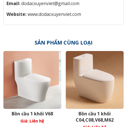
Email:
dodacxuyenviet@gmail.com
Website:
www.dodacxuyenviet.com
SẢN PHẨM CÙNG LOẠI
Bồn cầu 1 khối V68
Bồn cầu 1 khối
C04,C08,V68,M62
Giá: Liên hệ