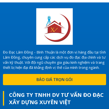
Đo Đạc Lâm Đồng - Bình Thuận là một đơn vị hàng đầu tại tỉnh
Lâm Đồng, chuyên cung cấp các dịch vụ đo đạc địa chính và tư
vấn kỹ thuật. Với đội ngũ chuyên gia giàu kinh nghiệm và trang
thiết bị hiện đại đã khẳng định vị thế của mình trong ngành.
BÁO GIÁ TRỌN GÓI
CÔNG TY TNHH DV TƯ VẤN ĐO ĐẠC
XÂY DỰNG XUYÊN VIỆT