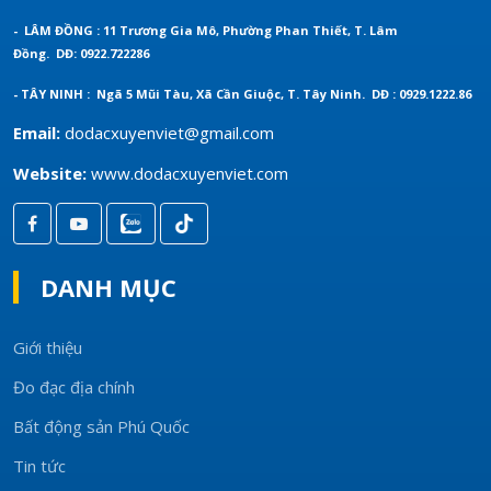
- LÂM ĐỒNG : 11 Trương Gia Mô, Phường Phan Thiết, T. Lâm
Đồng.
DĐ: 0922.722286
- TÂY NINH : Ngã 5 Mũi Tàu, Xã Cần Giuộc, T. Tây Ninh.
DĐ : 0929.1222.86
Email:
dodacxuyenviet@gmail.com
Website:
www.dodacxuyenviet.com
DANH MỤC
Giới thiệu
Đo đạc địa chính
Bất động sản Phú Quốc
Tin tức