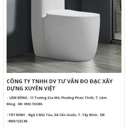
CÔNG TY TNHH DV TƯ VẤN ĐO ĐẠC XÂY
DỰNG XUYÊN VIỆT
- LÂM ĐỒNG : 11 Trương Gia Mô, Phường Phan Thiết, T. Lâm
Đồng.
DĐ: 0922.722286
- TÂY NINH : Ngã 5 Mũi Tàu, Xã Cần Giuộc, T. Tây Ninh.
DĐ
: 0929.1222.86