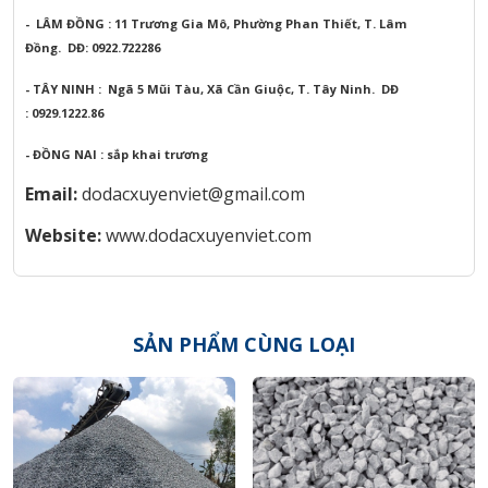
- LÂM ĐỒNG : 11 Trương Gia Mô, Phường Phan Thiết, T. Lâm
Đồng.
DĐ: 0922.722286
- TÂY NINH : Ngã 5 Mũi Tàu, Xã Cần Giuộc, T. Tây Ninh.
DĐ
: 0929.1222.86
- ĐỒNG NAI : sắp khai trương
Email:
dodacxuyenviet@gmail.com
Website:
www.dodacxuyenviet.com
SẢN PHẨM CÙNG LOẠI