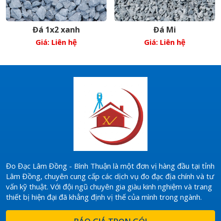
Đá 1x2 xanh
Đá Mi
Giá: Liên hệ
Giá: Liên hệ
Đo Đạc Lâm Đồng - Bình Thuận là một đơn vị hàng đầu tại tỉnh
Lâm Đồng, chuyên cung cấp các dịch vụ đo đạc địa chính và tư
vấn kỹ thuật. Với đội ngũ chuyên gia giàu kinh nghiệm và trang
thiết bị hiện đại đã khẳng định vị thế của mình trong ngành.