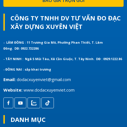
BÁO GIÁ TRỌN GÓI
CÔNG TY TNHH DV TƯ VẤN ĐO ĐẠC
XÂY DỰNG XUYÊN VIỆT
- LÂM ĐỒNG : 11 Trương Gia Mô, Phường Phan Thiết, T. Lâm
Đồng.
DĐ: 0922.722286
- TÂY NINH : Ngã 5 Mũi Tàu, Xã Cần Giuộc, T. Tây Ninh.
DĐ : 0929.1222.86
- ĐỒNG NAI : sắp khai trương
Email:
dodacxuyenviet@gmail.com
Website:
www.dodacxuyenviet.com
DANH MỤC