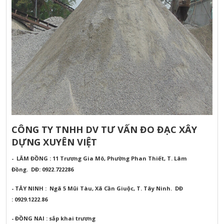
CÔNG TY TNHH DV TƯ VẤN ĐO ĐẠC XÂY
DỰNG XUYÊN VIỆT
- LÂM ĐỒNG : 11 Trương Gia Mô, Phường Phan Thiết, T. Lâm
Đồng.
DĐ: 0922.722286
- TÂY NINH : Ngã 5 Mũi Tàu, Xã Cần Giuộc, T. Tây Ninh.
DĐ
: 0929.1222.86
- ĐỒNG NAI : sắp khai trương