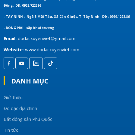
Đồng.
DĐ: 0922.722286
- TÂY NINH : Ngã 5 Mũi Tàu, Xã Cần Giuộc, T. Tây Ninh.
DĐ : 0929.1222.86
- ĐỒNG NAI : sắp khai trương
Email:
dodacxuyenviet@gmail.com
Website:
www.dodacxuyenviet.com
DANH MỤC
Giới thiệu
Đo đạc địa chính
Bất động sản Phú Quốc
Tin tức