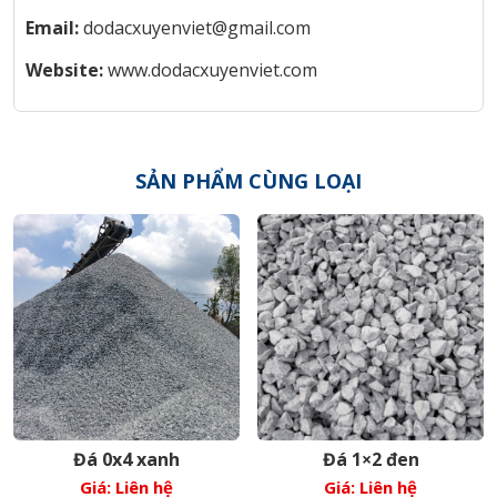
Email:
dodacxuyenviet@gmail.com
Website:
www.dodacxuyenviet.com
SẢN PHẨM CÙNG LOẠI
Đá 0x4 xanh
Đá 1×2 đen
Giá: Liên hệ
Giá: Liên hệ