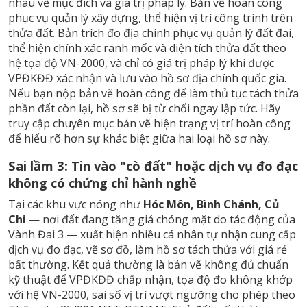
nhau về mục đích và giá trị pháp lý. Bản vẽ hoàn công
phục vụ quản lý xây dựng, thể hiện vị trí công trình trên
thửa đất. Bản trích đo địa chính phục vụ quản lý đất đai,
thể hiện chính xác ranh mốc và diện tích thửa đất theo
hệ tọa độ VN-2000, và chỉ có giá trị pháp lý khi được
VPĐKĐĐ xác nhận và lưu vào hồ sơ địa chính quốc gia.
Nếu bạn nộp bản vẽ hoàn công để làm thủ tục tách thửa
phần đất còn lại, hồ sơ sẽ bị từ chối ngay lập tức. Hãy
truy cập chuyên mục
bản vẽ hiện trạng vị trí hoàn công
để hiểu rõ hơn sự khác biệt giữa hai loại hồ sơ này.
Sai lầm 3: Tin vào "cò đất" hoặc dịch vụ đo đạc
không có chứng chỉ hành nghề
Tại các khu vực nóng như
Hóc Môn, Bình Chánh, Củ
Chi
— nơi đất đang tăng giá chóng mặt do tác động của
Vành Đai 3 — xuất hiện nhiều cá nhân tự nhận cung cấp
dịch vụ đo đạc, vẽ sơ đồ, làm hồ sơ tách thửa với giá rẻ
bất thường. Kết quả thường là bản vẽ không đủ chuẩn
kỹ thuật để VPĐKĐĐ chấp nhận, tọa độ đo không khớp
với hệ VN-2000, sai số vị trí vượt ngưỡng cho phép theo