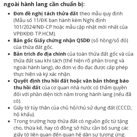
ngoài hành lang cần chuẩn bị:
Đơn đề nghị tách thửa đất
theo mẫu quy định
(Mẫu số 11/ĐK ban hành kèm Nghị định
101/2024/NĐ-CP hoặc mẫu cập nhật mới nhất của
VPĐKĐĐ TP.HCM).
Bản gốc Giấy chứng nhận QSDĐ
(sổ hồng/sổ đỏ)
của thửa đất gốc.
Bản trích đo địa chính
của toàn thửa đất gốc và của
thửa đất sau khi tách (thể hiện rõ phần trong và
ngoài hành lang), do đơn vị đo đạc được cấp phép
thực hiện và ký xác nhận.
Quyết định thu hồi đất hoặc văn bản thông báo
thu hồi đất
của cơ quan nhà nước có thẩm quyền
đối với phần diện tích nằm trong hành lang (nếu đã
có).
Giấy tờ tùy thân của chủ hộ/chủ sử dụng đất (CCCD,
hộ khẩu).
Trong trường hợp thửa đất có nguồn gốc từ tặng
cho, thừa kế, hay có đồng sở hữu: cần bổ sung các
giấy tờ liên quan đến quan hệ dân sự tương ứng.