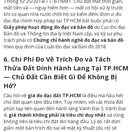
Thông tư 25/2014/TT-BTNMT. Chủ đất mất thời gian,
mất tiền và — nguy hiểm hơn — mất cơ hội xử lý trước
khi cơ quan nhà nước chốt hồ sơ kiểm đếm. Đơn vị đo
đạc địa chính hợp pháp tại TP.HCM bắt buộc phải có
Giấy phép hoạt động đo đạc và bản đồ
do Cục Đo đạc
Bản đồ và Thông tin địa lý Việt Nam cấp, và kỹ sư phụ
trách phải có
Chứng chỉ hành nghề đo đạc và bản đồ
theo quy định của Luật Đo đạc và Bản đồ 2018.
6. Chi Phí Đo Vẽ Trích Đo và Tách
Thửa Đất Dính Hành Lang Tại TP.HCM
— Chủ Đất Cần Biết Gì Để Không Bị
Hớ?
Câu hỏi về
giá đo đạc đất TP.HCM
là điều mà hầu hết
chủ đất quan tâm đầu tiên. Tuy nhiên, với các thửa đất
phức tạp liên quan đến hành lang Vành Đai 3, Vành Đai
4,
giá thành không phải là tiêu chí duy nhất
và cũng
không nên là tiêu chí đặt lên hàng đầu. Lý do rất đơn
giản: một bản trích đo sai về mặt kỹ thuật (dù rẻ) sẽ