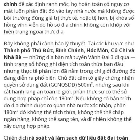
chính
để xác định ranh mốc, họ hoàn toàn có nguy cơ
mất luôn phần đất đó vào tay nhà nước mà không được
bồi thường đúng giá trị thực tế, hoặc tệ hơn, bị khóa sổ
hồng vĩnh viễn do hồ sơ địa chính không còn khớp với
hiện trạng ngoài thực địa.
Đây không phải cảnh báo lý thuyết. Tại các khu vực như
Thành phố Thủ Đức, Bình Chánh, Hóc Môn, Củ Chi và
Nhà Bè
— những địa bàn mà tuyến Vành Đai 3 đi qua —
tình trạng sổ hồng ghi diện tích toàn thửa ban đầu
nhưng thực tế phần lớn đã nằm trong chỉ giới đường đỏ
đang diễn ra phổ biến. Chủ đất cầm tờ giấy chứng nhận
quyền sử dụng đất (GCNQSDĐ) 500m², nhưng sau khi
cắt hành lang an toàn lộ giới, phần thực sự có thể sử
dụng hợp pháp chỉ còn 180m². Nếu không có bản trích
đo địa chính được cơ quan nhà nước xác nhận, phần
180m² đó không thể tách thửa, không thể thế chấp
ngân hàng, không thể sang tên, và dĩ nhiên không thể
xây dựng hợp pháp.
Chiến dịch
rà soát và làm sạch dữ liệu đất đai toàn