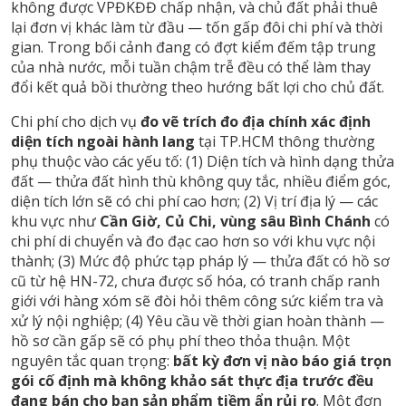
không được VPĐKĐĐ chấp nhận, và chủ đất phải thuê
lại đơn vị khác làm từ đầu — tốn gấp đôi chi phí và thời
gian. Trong bối cảnh đang có đợt kiểm đếm tập trung
của nhà nước, mỗi tuần chậm trễ đều có thể làm thay
đổi kết quả bồi thường theo hướng bất lợi cho chủ đất.
Chi phí cho dịch vụ
đo vẽ trích đo địa chính xác định
diện tích ngoài hành lang
tại TP.HCM thông thường
phụ thuộc vào các yếu tố: (1) Diện tích và hình dạng thửa
đất — thửa đất hình thù không quy tắc, nhiều điểm góc,
diện tích lớn sẽ có chi phí cao hơn; (2) Vị trí địa lý — các
khu vực như
Cần Giờ, Củ Chi, vùng sâu Bình Chánh
có
chi phí di chuyển và đo đạc cao hơn so với khu vực nội
thành; (3) Mức độ phức tạp pháp lý — thửa đất có hồ sơ
cũ từ hệ HN-72, chưa được số hóa, có tranh chấp ranh
giới với hàng xóm sẽ đòi hỏi thêm công sức kiểm tra và
xử lý nội nghiệp; (4) Yêu cầu về thời gian hoàn thành —
hồ sơ cần gấp sẽ có phụ phí theo thỏa thuận. Một
nguyên tắc quan trọng:
bất kỳ đơn vị nào báo giá trọn
gói cố định mà không khảo sát thực địa trước đều
đang bán cho bạn sản phẩm tiềm ẩn rủi ro
. Một đơn