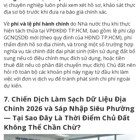
vị chuyên nghiệp luôn phải xem xét hồ sơ, khảo sát thực
địa sơ bộ trước khi đưa ra báo giá chính xác.
Về
phí và lệ phí hành chính
do Nhà nước thu khi thực
hiện tách thửa tại VPĐKĐĐ TP.HCM, bao gồm: lệ phí cấp
GCNQSDĐ mới (theo quy định của HĐND TP.HCM), phí
thẩm định hồ sơ địa chính, và trong một số trường hợp
nghĩa vụ tài chính đất đai phát sinh (tiền sử dụng đất bổ
sung nếu có điều chỉnh mục đích sử dụng, hoặc tiền
thuê đất nếu có phần đất chuyển mục đích). Chủ đất nên
hỏi rõ toàn bộ các khoản phí này ngay từ đầu khi làm
việc với đơn vị dịch vụ để tránh phát sinh chi phí ngoài
dự kiến.
7. Chiến Dịch Làm Sạch Dữ Liệu Địa
Chính 2026 và Sáp Nhập Siêu Phường
— Tại Sao Đây Là Thời Điểm Chủ Đất
Không Thể Chần Chừ?