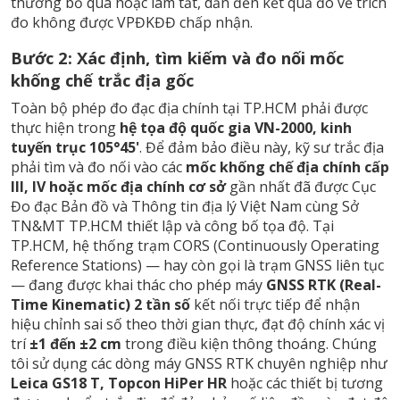
thường bỏ qua hoặc làm tắt, dẫn đến kết quả đo vẽ trích
đo không được VPĐKĐĐ chấp nhận.
Bước 2: Xác định, tìm kiếm và đo nối mốc
khống chế trắc địa gốc
Toàn bộ phép đo đạc địa chính tại TP.HCM phải được
thực hiện trong
hệ tọa độ quốc gia VN-2000, kinh
tuyến trục 105°45'
. Để đảm bảo điều này, kỹ sư trắc địa
phải tìm và đo nối vào các
mốc khống chế địa chính cấp
III, IV hoặc mốc địa chính cơ sở
gần nhất đã được Cục
Đo đạc Bản đồ và Thông tin địa lý Việt Nam cùng Sở
TN&MT TP.HCM thiết lập và công bố tọa độ. Tại
TP.HCM, hệ thống trạm CORS (Continuously Operating
Reference Stations) — hay còn gọi là trạm GNSS liên tục
— đang được khai thác cho phép máy
GNSS RTK (Real-
Time Kinematic) 2 tần số
kết nối trực tiếp để nhận
hiệu chỉnh sai số theo thời gian thực, đạt độ chính xác vị
trí
±1 đến ±2 cm
trong điều kiện thông thoáng. Chúng
tôi sử dụng các dòng máy GNSS RTK chuyên nghiệp như
Leica GS18 T, Topcon HiPer HR
hoặc các thiết bị tương