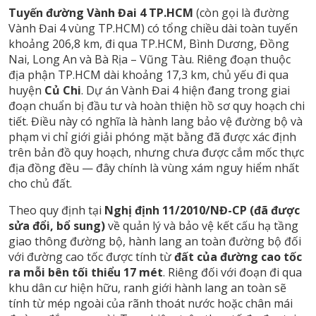
Tuyến đường Vành Đai 4 TP.HCM
(còn gọi là đường
Vành Đai 4 vùng TP.HCM) có tổng chiều dài toàn tuyến
khoảng 206,8 km, đi qua TP.HCM, Bình Dương, Đồng
Nai, Long An và Bà Rịa – Vũng Tàu. Riêng đoạn thuộc
địa phận TP.HCM dài khoảng 17,3 km, chủ yếu đi qua
huyện
Củ Chi
. Dự án Vành Đai 4 hiện đang trong giai
đoạn chuẩn bị đầu tư và hoàn thiện hồ sơ quy hoạch chi
tiết. Điều này có nghĩa là hành lang bảo vệ đường bộ và
phạm vi chỉ giới giải phóng mặt bằng đã được xác định
trên bản đồ quy hoạch, nhưng chưa được cắm mốc thực
địa đồng đều — đây chính là vùng xám nguy hiểm nhất
cho chủ đất.
Theo quy định tại
Nghị định 11/2010/NĐ-CP (đã được
sửa đổi, bổ sung)
về quản lý và bảo vệ kết cấu hạ tầng
giao thông đường bộ, hành lang an toàn đường bộ đối
với đường cao tốc được tính từ
đất của đường cao tốc
ra mỗi bên tối thiểu 17 mét
. Riêng đối với đoạn đi qua
khu dân cư hiện hữu, ranh giới hành lang an toàn sẽ
tính từ mép ngoài của rãnh thoát nước hoặc chân mái