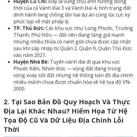
Huyện Củ Chi:
Đây là vùng chịu ảnh hưởng đồng
thời của cả Vành Đai 3 và Vành Đai 4, tình trạng đất
dính hành lang chồng lấn hai dự án cùng lúc cực kỳ
phức tạp về mặt pháp lý.
TP. Thủ Đức:
Các khu vực như Long Phước, Trường
Thạnh, Phú Hữu — đất nền đang tăng giá mạnh
nhưng nhiều thửa có ranh giới chưa được cập nhật
sau khi sáp nhập từ Quận 2, Quận 9, Quận Thủ Đức
vào năm 2021.
Huyện Nhà Bè:
Tuyến vành đai đi qua khu vực
Phước Kiển, Nhơn Đức — vùng đất đang trong
vòng xoáy sốt đất nhưng hệ thống bản đồ địa chính
nhiều mảnh chưa được chuẩn hóa về hệ tọa độ VN-
2000.
2. Tại Sao Bản Đồ Quy Hoạch Và Thực
Địa Lại Khác Nhau? Hiểm Họa Từ Hệ
Tọa Độ Cũ Và Dữ Liệu Địa Chính Lỗi
Thời