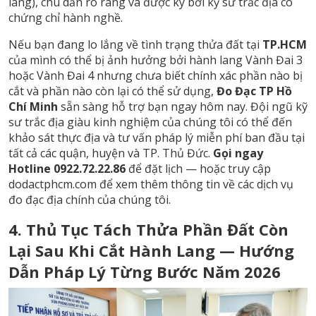
lang), chú dẫn rõ ràng và được ký bởi kỹ sư trắc địa có
chứng chỉ hành nghề.
Nếu bạn đang lo lắng về tình trạng thửa đất tại
TP.HCM
của mình có thể bị ảnh hưởng bởi hành lang Vành Đai 3
hoặc Vành Đai 4 nhưng chưa biết chính xác phần nào bị
cắt và phần nào còn lại có thể sử dụng,
Đo Đạc TP Hồ
Chí Minh
sẵn sàng hỗ trợ bạn ngay hôm nay. Đội ngũ kỹ
sư trắc địa giàu kinh nghiệm của chúng tôi có thể đến
khảo sát thực địa và tư vấn pháp lý miễn phí ban đầu tại
tất cả các quận, huyện và TP. Thủ Đức.
Gọi ngay
Hotline 0922.72.22.86
để đặt lịch — hoặc truy cập
dodactphcm.com
để xem thêm thông tin về các
dịch vụ
đo đạc địa chính
của chúng tôi.
4. Thủ Tục Tách Thửa Phần Đất Còn
Lại Sau Khi Cắt Hành Lang — Hướng
Dẫn Pháp Lý Từng Bước Năm 2026