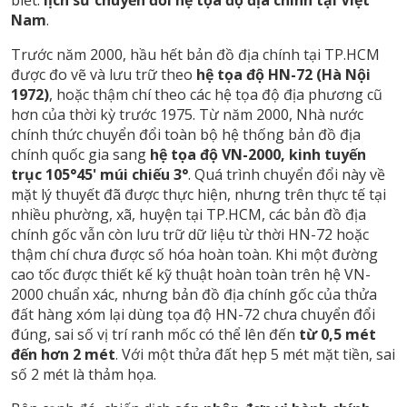
Nam
.
Trước năm 2000, hầu hết bản đồ địa chính tại TP.HCM
được đo vẽ và lưu trữ theo
hệ tọa độ HN-72 (Hà Nội
1972)
, hoặc thậm chí theo các hệ tọa độ địa phương cũ
hơn của thời kỳ trước 1975. Từ năm 2000, Nhà nước
chính thức chuyển đổi toàn bộ hệ thống bản đồ địa
chính quốc gia sang
hệ tọa độ VN-2000, kinh tuyến
trục 105°45' múi chiếu 3°
. Quá trình chuyển đổi này về
mặt lý thuyết đã được thực hiện, nhưng trên thực tế tại
nhiều phường, xã, huyện tại TP.HCM, các bản đồ địa
chính gốc vẫn còn lưu trữ dữ liệu từ thời HN-72 hoặc
thậm chí chưa được số hóa hoàn toàn. Khi một đường
cao tốc được thiết kế kỹ thuật hoàn toàn trên hệ VN-
2000 chuẩn xác, nhưng bản đồ địa chính gốc của thửa
đất hàng xóm lại dùng tọa độ HN-72 chưa chuyển đổi
đúng, sai số vị trí ranh mốc có thể lên đến
từ 0,5 mét
đến hơn 2 mét
. Với một thửa đất hẹp 5 mét mặt tiền, sai
số 2 mét là thảm họa.