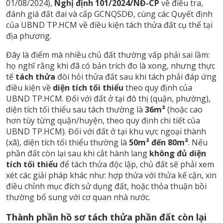
01/08/2024),
Nghị định 101/2024/NĐ-CP
về điều tra,
đánh giá đất đai và cấp GCNQSDĐ, cùng các Quyết định
của UBND TP.HCM về điều kiện tách thửa đất cụ thể tại
địa phương.
Đây là điểm mà nhiều chủ đất thường vấp phải sai lầm:
họ nghĩ rằng khi đã có bản trích đo là xong, nhưng thực
tế
tách thửa
đòi hỏi thửa đất sau khi tách phải đáp ứng
điều kiện về
diện tích tối thiểu
theo quy định của
UBND TP.HCM. Đối với đất ở tại đô thị (quận, phường),
diện tích tối thiểu sau tách thường là
36m²
(hoặc cao
hơn tùy từng quận/huyện, theo quy định chi tiết của
UBND TP.HCM). Đối với đất ở tại khu vực ngoại thành
(xã), diện tích tối thiểu thường là
50m² đến 80m²
. Nếu
phần đất còn lại sau khi cắt hành lang
không đủ diện
tích tối thiểu
để tách thửa độc lập, chủ đất sẽ phải xem
xét các giải pháp khác như: hợp thửa với thửa kế cận, xin
điều chỉnh mục đích sử dụng đất, hoặc thỏa thuận bồi
thường bổ sung với cơ quan nhà nước.
Thành phần hồ sơ tách thửa phần đất còn lại