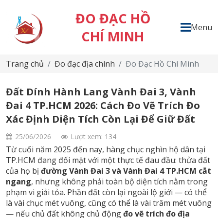
ĐO ĐẠC HỒ
Menu
CHÍ MINH
Trang chủ
Đo đạc địa chính
Đo Đạc Hồ Chí Minh
Đất Dính Hành Lang Vành Đai 3, Vành
Đai 4 TP.HCM 2026: Cách Đo Vẽ Trích Đo
Xác Định Diện Tích Còn Lại Để Giữ Đất
25/06/2026
Lượt xem: 134
Từ cuối năm 2025 đến nay, hàng chục nghìn hộ dân tại
TP.HCM đang đối mặt với một thực tế đau đầu: thửa đất
của họ bị
đường Vành Đai 3 và Vành Đai 4 TP.HCM cắt
ngang
, nhưng không phải toàn bộ diện tích nằm trong
phạm vi giải tỏa. Phần đất còn lại ngoài lộ giới — có thể
là vài chục mét vuông, cũng có thể là vài trăm mét vuông
— nếu chủ đất không chủ động
đo vẽ trích đo địa