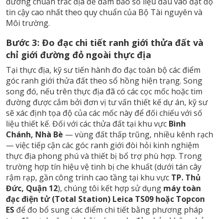
đương chuẩn trắc địa để đảm bảo số liệu đầu vào đạt độ
tin cậy cao nhất theo quy chuẩn của Bộ Tài nguyên và
Môi trường.
Bước 3: Đo đạc chi tiết ranh giới thửa đất và
chỉ giới đường đỏ ngoài thực địa
Tại thực địa, kỹ sư tiến hành đo đạc toàn bộ các điểm
góc ranh giới thửa đất theo sổ hồng hiện trạng. Song
song đó, nếu trên thực địa đã có các cọc mốc hoặc tim
đường được cắm bởi đơn vị tư vấn thiết kế dự án, kỹ sư
sẽ xác định tọa độ của các mốc này để đối chiếu với số
liệu thiết kế. Đối với các thửa đất tại khu vực
Bình
Chánh, Nhà Bè
— vùng đất thấp trũng, nhiều kênh rạch
— việc tiếp cận các góc ranh giới đòi hỏi kinh nghiệm
thực địa phong phú và thiết bị bổ trợ phù hợp. Trong
trường hợp tín hiệu vệ tinh bị che khuất (dưới tán cây
rậm rạp, gần công trình cao tầng tại khu vực
TP. Thủ
Đức, Quận 12
), chúng tôi kết hợp sử dụng
máy toàn
đạc điện tử (Total Station) Leica TS09 hoặc Topcon
ES
để đo bổ sung các điểm chi tiết bằng phương pháp