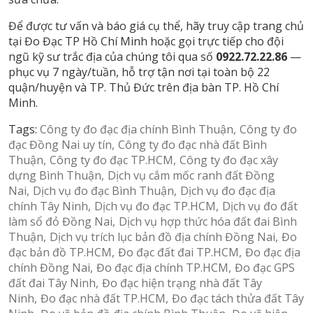
Để được tư vấn và báo giá cụ thể, hãy truy cập trang chủ
tại
Đo Đạc TP Hồ Chí Minh
hoặc gọi trực tiếp cho đội
ngũ kỹ sư trắc địa của chúng tôi qua số
0922.72.22.86
—
phục vụ 7 ngày/tuần, hỗ trợ tận nơi tại toàn bộ 22
quận/huyện và TP. Thủ Đức trên địa bàn TP. Hồ Chí
Minh.
Tags:
Công ty đo đạc địa chính Bình Thuận
Công ty đo
đạc Đồng Nai uy tín
Công ty đo đạc nhà đất Bình
Thuận
Công ty đo đạc TP.HCM
Công ty đo đạc xây
dựng Bình Thuận
Dịch vụ cắm mốc ranh đất Đồng
Nai
Dịch vụ đo đạc Bình Thuận
Dịch vụ đo đạc địa
chính Tây Ninh
Dịch vụ đo đạc TP.HCM
Dịch vụ đo đất
làm sổ đỏ Đồng Nai
Dịch vụ hợp thức hóa đất đai Bình
Thuận
Dịch vụ trích lục bản đồ địa chính Đồng Nai
Đo
đạc bản đồ TP.HCM
Đo đạc đất đai TP.HCM
Đo đạc địa
chính Đồng Nai
Đo đạc địa chính TP.HCM
Đo đạc GPS
đất đai Tây Ninh
Đo đạc hiện trạng nhà đất Tây
Ninh
Đo đạc nhà đất TP.HCM
Đo đạc tách thửa đất Tây