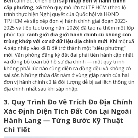
Bên cạnh đó, chiến dịch
sáp nhập đơn vị hành chính
cấp phường, xã
trên quy mô lớn tại TP.HCM (theo lộ
trình thực hiện Nghị quyết của Quốc hội và HĐND
TP.HCM về sắp xếp đơn vị hành chính giai đoạn 2023-
2025 và tiếp tục trong năm 2026) đã tạo ra thêm một lớp
phức tạp:
ranh giới địa giới hành chính cũ không còn
trùng khớp với cơ sở dữ liệu địa chính mới
. Khi một xã
A sáp nhập vào xã B để trở thành một "siêu phường"
mới, Văn phòng đăng ký đất đai phải tiến hành cập nhật
và đồng bộ toàn bộ hồ sơ địa chính — một quy trình
không phải lúc nào cũng diễn ra đồng đều và không có
sai sót. Những thửa đất nằm ở vùng giáp ranh của hai
đơn vị hành chính cũ là đối tượng dễ bị sai lệch thông tin
địa chính nhất sau khi sáp nhập.
3. Quy Trình Đo Vẽ Trích Đo Địa Chính
Xác Định Diện Tích Đất Còn Lại Ngoài
Hành Lang — Từng Bước Kỹ Thuật
Chi Tiết