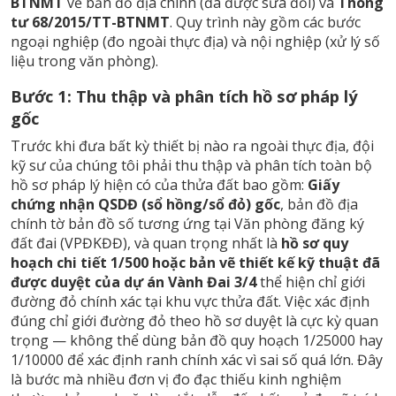
BTNMT
về bản đồ địa chính (đã được sửa đổi) và
Thông
tư 68/2015/TT-BTNMT
. Quy trình này gồm các bước
ngoại nghiệp (đo ngoài thực địa) và nội nghiệp (xử lý số
liệu trong văn phòng).
Bước 1: Thu thập và phân tích hồ sơ pháp lý
gốc
Trước khi đưa bất kỳ thiết bị nào ra ngoài thực địa, đội
kỹ sư của chúng tôi phải thu thập và phân tích toàn bộ
hồ sơ pháp lý hiện có của thửa đất bao gồm:
Giấy
chứng nhận QSDĐ (sổ hồng/sổ đỏ) gốc
, bản đồ địa
chính tờ bản đồ số tương ứng tại Văn phòng đăng ký
đất đai (VPĐKĐĐ), và quan trọng nhất là
hồ sơ quy
hoạch chi tiết 1/500 hoặc bản vẽ thiết kế kỹ thuật đã
được duyệt của dự án Vành Đai 3/4
thể hiện chỉ giới
đường đỏ chính xác tại khu vực thửa đất. Việc xác định
đúng chỉ giới đường đỏ theo hồ sơ duyệt là cực kỳ quan
trọng — không thể dùng bản đồ quy hoạch 1/25000 hay
1/10000 để xác định ranh chính xác vì sai số quá lớn. Đây
là bước mà nhiều đơn vị đo đạc thiếu kinh nghiệm