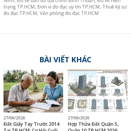
Ninh
Đo vẽ bản đồ địa chính Bình Thuận
Đo vẽ hiện
trạng TP.HCM
Đơn vị đo đạc uy tín TP.HCM
Thuê kỹ sư
đo đạc TP.HCM
Văn phòng đo đạc TP.HCM
BÀI VIẾT KHÁC
27/06/2026
27/06/2026
Đất Giấy Tay Trước 2014
Hợp Thửa Đất Quận 5,
Tại TP.HCM: Cơ Hội Cuối
Quận 10 TP.HCM 2026: