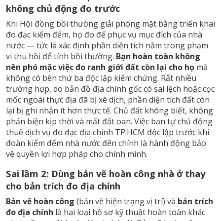
không chủ động đo trước
Khi Hội đồng bồi thường giải phóng mặt bằng triển khai
đo đạc kiểm đếm, họ đo để phục vụ mục đích của nhà
nước — tức là xác định phần diện tích nằm trong phạm
vi thu hồi để tính bồi thường.
Bạn hoàn toàn không
nên phó mặc việc đo ranh giới đất còn lại cho họ
mà
không có bên thứ ba độc lập kiểm chứng. Rất nhiều
trường hợp, do bản đồ địa chính gốc có sai lệch hoặc cọc
mốc ngoài thực địa đã bị xê dịch, phần diện tích đất còn
lại bị ghi nhận ít hơn thực tế. Chủ đất không biết, không
phản biện kịp thời và mất đất oan. Việc bạn tự chủ động
thuê
dịch vụ đo đạc địa chính TP.HCM
độc lập trước khi
đoàn kiểm đếm nhà nước đến chính là hành động bảo
vệ quyền lợi hợp pháp cho chính mình.
Sai lầm 2: Dùng bản vẽ hoàn công nhà ở thay
cho bản trích đo địa chính
Bản vẽ hoàn công
(bản vẽ hiện trạng vị trí) và
bản trích
đo địa chính
là hai loại hồ sơ kỹ thuật hoàn toàn khác