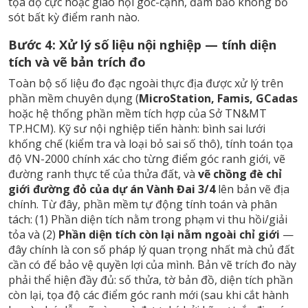
tọa độ cực hoặc giao hội góc-cạnh, đảm bảo không bỏ
sót bất kỳ điểm ranh nào.
Bước 4: Xử lý số liệu nội nghiệp — tính diện
tích và vẽ bản trích đo
Toàn bộ số liệu đo đạc ngoài thực địa được xử lý trên
phần mềm chuyên dụng (
MicroStation, Famis, GCadas
hoặc hệ thống phần mềm tích hợp của Sở TN&MT
TP.HCM). Kỹ sư nội nghiệp tiến hành: bình sai lưới
khống chế (kiểm tra và loại bỏ sai số thô), tính toán tọa
độ VN-2000 chính xác cho từng điểm góc ranh giới, vẽ
đường ranh thực tế của thửa đất, và
vẽ chồng đè chỉ
giới đường đỏ của dự án Vành Đai 3/4
lên bản vẽ địa
chính. Từ đây, phần mềm tự động tính toán và phân
tách: (1) Phần diện tích nằm trong phạm vi thu hồi/giải
tỏa và (2)
Phần diện tích còn lại nằm ngoài chỉ giới
—
đây chính là con số pháp lý quan trọng nhất mà chủ đất
cần có để bảo vệ quyền lợi của mình. Bản vẽ trích đo này
phải thể hiện đầy đủ: số thửa, tờ bản đồ, diện tích phần
còn lại, tọa độ các điểm góc ranh mới (sau khi cắt hành