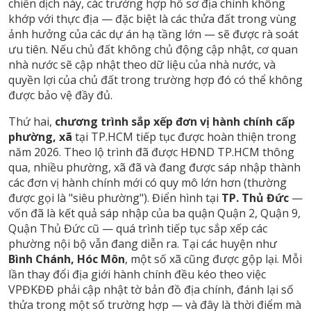
chiến dịch này, các trường hợp hồ sơ địa chính không
khớp với thực địa — đặc biệt là các thửa đất trong vùng
ảnh hưởng của các dự án hạ tầng lớn — sẽ được rà soát
ưu tiên. Nếu chủ đất không chủ động cập nhật, cơ quan
nhà nước sẽ cập nhật theo dữ liệu của nhà nước, và
quyền lợi của chủ đất trong trường hợp đó có thể không
được bảo vệ đầy đủ.
Thứ hai,
chương trình sắp xếp đơn vị hành chính cấp
phường, xã
tại TP.HCM tiếp tục được hoàn thiện trong
năm 2026. Theo lộ trình đã được HĐND TP.HCM thông
qua, nhiều phường, xã đã và đang được sáp nhập thành
các đơn vị hành chính mới có quy mô lớn hơn (thường
được gọi là "siêu phường"). Điển hình tại
TP. Thủ Đức
—
vốn đã là kết quả sáp nhập của ba quận Quận 2, Quận 9,
Quận Thủ Đức cũ — quá trình tiếp tục sắp xếp các
phường nội bộ vẫn đang diễn ra. Tại các huyện như
Bình Chánh, Hóc Môn
, một số xã cũng được gộp lại. Mỗi
lần thay đổi địa giới hành chính đều kéo theo việc
VPĐKĐĐ phải cập nhật tờ bản đồ địa chính, đánh lại số
thửa trong một số trường hợp — và đây là thời điểm mà