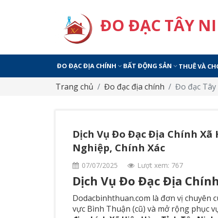
ĐO ĐẠC TÂY N
ĐO ĐẠC ĐỊA CHÍNH
BẤT ĐỘNG SẢN
THUÊ VÀ CH
Trang chủ
Đo đạc địa chính
Đo đạc Tây
Dịch Vụ Đo Đạc Địa Chính Xã
Nghiệp, Chính Xác
07/07/2025
Lượt xem: 767
Dịch Vụ Đo Đạc Địa Chí
Dodacbinhthuan.com là đơn vị chuyên cun
vực Bình Thuận (cũ) và mở rộng phục vụ 