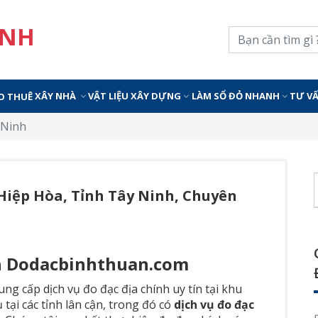
INH
XÂY NHÀ
VẬT LIỆU XÂY DỰNG
LÀM SỔ ĐỎ NHANH
TƯ V
O THUÊ
 Ninh
 Hiệp Hòa, Tỉnh Tây Ninh, Chuyên
nh Dodacbinhthuan.com
g cấp dịch vụ đo đạc địa chính uy tín tại khu
tại các tỉnh lân cận, trong đó có
dịch vụ đo đạc