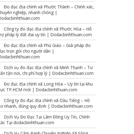
Đo đạc địa chính xã Phước Thành – Chính xác,
chuyên nghiệp, nhanh chóng |
Dodacbinhthuan.com
Công ty đo đạc địa chính xã Phước Hòa – Hỗ
trợ pháp lý đất đai uy tín | Dodacbinhthuan.com
Đo đạc địa chính xã Phú Giáo – Giải pháp đo
đạc trọn gói cho người dân |
Dodacbinhthuan.com
Dịch vụ đo đạc địa chính xã Minh Thạnh – Tư
vấn tận nơi, chi phí hợp lý | Dodacbinhthuan.com
Đo đạc địa chính xã Long Hòa – Uy tín tại khu
vực TP.HCM mới | Dodacbinhthuan.com
Công ty đo đạc địa chính xã Dầu Tiếng – Hồ
sơ nhanh, đúng quy định | Dodacbinhthuan.com
Dịch Vụ Đo Đạc Tại Lâm Đồng Uy Tín, Chính
Xác Tại dodacbinhthuan.com
Dịch Vụ Cắm Ranh Chuyên Nghiệp Xã Sông