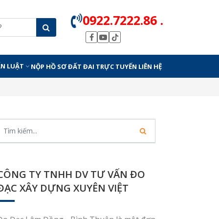
0922.7222.86 .
ẤN LUẬT
NỘP HỒ SƠ ĐẤT ĐAI TRỰC TUYẾN
LIÊN HỆ
CÔNG TY TNHH DV TƯ VẤN ĐO
ĐẠC XÂY DỰNG XUYÊN VIỆT