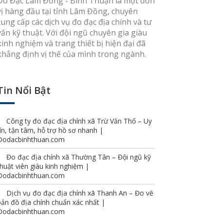
Đo Đạc Lâm Đồng - Bình Thuận là một đơn
vị hàng đầu tại tỉnh Lâm Đồng, chuyên
cung cấp các dịch vụ đo đạc địa chính và tư
vấn kỹ thuật. Với đội ngũ chuyên gia giàu
kinh nghiệm và trang thiết bị hiện đại đã
khẳng định vị thế của mình trong ngành.
Tin Nổi Bật
Công ty đo đạc địa chính xã Trừ Văn Thố – Uy
tín, tận tâm, hỗ trợ hồ sơ nhanh |
Dodacbinhthuan.com
Đo đạc địa chính xã Thường Tân – Đội ngũ kỹ
thuật viên giàu kinh nghiệm |
Dodacbinhthuan.com
Dịch vụ đo đạc địa chính xã Thanh An – Đo vẽ
bản đồ địa chính chuẩn xác nhất |
Dodacbinhthuan.com