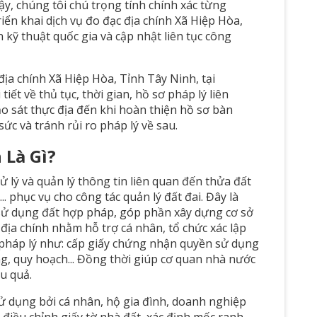
ậy, chúng tôi chú trọng tính chính xác từng
riển khai dịch vụ đo đạc địa chính Xã Hiệp Hòa,
 kỹ thuật quốc gia và cập nhật liên tục công
ịa chính Xã Hiệp Hòa, Tỉnh Tây Ninh, tại
ết về thủ tục, thời gian, hồ sơ pháp lý liên
 sát thực địa đến khi hoàn thiện hồ sơ bàn
sức và tránh rủi ro pháp lý về sau.
 Là Gì?
xử lý và quản lý thông tin liên quan đến thửa đất
g... phục vụ cho công tác quản lý đất đai. Đây là
sử dụng đất hợp pháp, góp phần xây dựng cơ sở
c địa chính nhằm hỗ trợ cá nhân, tổ chức xác lập
c pháp lý như: cấp giấy chứng nhận quyền sử dụng
g, quy hoạch... Đồng thời giúp cơ quan nhà nước
ệu quả.
ử dụng bởi cá nhân, hộ gia đình, doanh nghiệp
 điều chỉnh giấy tờ nhà đất, xác định mốc ranh