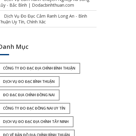
Lũy - Bắc Bình | Dodacbinhthuan.com
Dịch Vụ Đo Đạc Cắm Ranh Long An - Bình
Thuận Uy Tín, Chính Xác
Danh Mục
CÔNG TY ĐO ĐẠC ĐỊA CHÍNH BÌNH THUẬN
DỊCH VỤ ĐO ĐẠC BÌNH THUẬN
ĐO ĐẠC ĐỊA CHÍNH ĐỒNG NAI
CÔNG TY ĐO ĐẠC ĐỒNG NAI UY TÍN
DỊCH VỤ ĐO ĐẠC ĐỊA CHÍNH TÂY NINH
ĐO VẼ BẢN ĐỒ ĐỊA CHÍNH BÌNH THUẬN