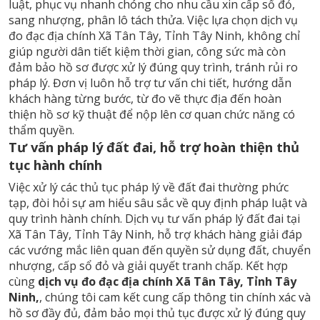
luật, phục vụ nhanh chóng cho nhu cầu xin cấp sổ đỏ,
sang nhượng, phân lô tách thửa. Việc lựa chọn dịch vụ
đo đạc địa chính Xã Tân Tây, Tỉnh Tây Ninh, không chỉ
giúp người dân tiết kiệm thời gian, công sức mà còn
đảm bảo hồ sơ được xử lý đúng quy trình, tránh rủi ro
pháp lý. Đơn vị luôn hỗ trợ tư vấn chi tiết, hướng dẫn
khách hàng từng bước, từ đo vẽ thực địa đến hoàn
thiện hồ sơ kỹ thuật để nộp lên cơ quan chức năng có
thẩm quyền.
Tư vấn pháp lý đất đai, hỗ trợ hoàn thiện thủ
tục hành chính
Việc xử lý các thủ tục pháp lý về đất đai thường phức
tạp, đòi hỏi sự am hiểu sâu sắc về quy định pháp luật và
quy trình hành chính. Dịch vụ tư vấn pháp lý đất đai tại
Xã Tân Tây, Tỉnh Tây Ninh, hỗ trợ khách hàng giải đáp
các vướng mắc liên quan đến quyền sử dụng đất, chuyển
nhượng, cấp sổ đỏ và giải quyết tranh chấp. Kết hợp
cùng
dịch vụ đo đạc địa chính Xã Tân Tây, Tỉnh Tây
Ninh,
, chúng tôi cam kết cung cấp thông tin chính xác và
hồ sơ đầy đủ, đảm bảo mọi thủ tục được xử lý đúng quy