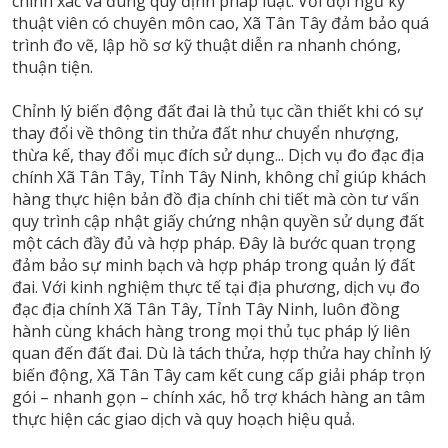
chính xác và đúng quy định pháp luật. Với đội ngũ kỹ
thuật viên có chuyên môn cao, Xã Tân Tây đảm bảo quá
trình đo vẽ, lập hồ sơ kỹ thuật diễn ra nhanh chóng,
thuận tiện.
Chỉnh lý biến động đất đai là thủ tục cần thiết khi có sự
thay đổi về thông tin thửa đất như chuyển nhượng,
thừa kế, thay đổi mục đích sử dụng... Dịch vụ đo đạc địa
chính Xã Tân Tây, Tỉnh Tây Ninh, không chỉ giúp khách
hàng thực hiện bản đồ địa chính chi tiết mà còn tư vấn
quy trình cập nhật giấy chứng nhận quyền sử dụng đất
một cách đầy đủ và hợp pháp. Đây là bước quan trọng
đảm bảo sự minh bạch và hợp pháp trong quản lý đất
đai. Với kinh nghiệm thực tế tại địa phương, dịch vụ đo
đạc địa chính Xã Tân Tây, Tỉnh Tây Ninh, luôn đồng
hành cùng khách hàng trong mọi thủ tục pháp lý liên
quan đến đất đai. Dù là tách thửa, hợp thửa hay chỉnh lý
biến động, Xã Tân Tây cam kết cung cấp giải pháp trọn
gói – nhanh gọn – chính xác, hỗ trợ khách hàng an tâm
thực hiện các giao dịch và quy hoạch hiệu quả.