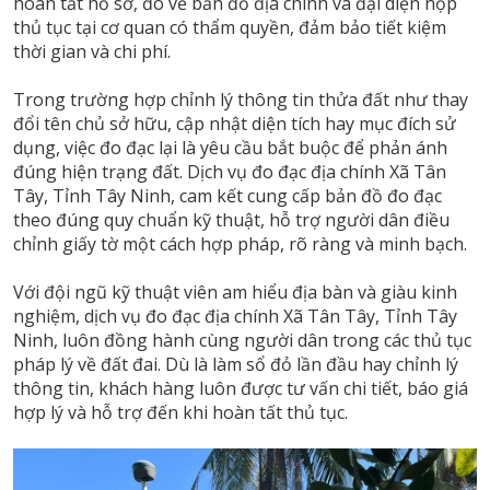
hoàn tất hồ sơ, đo vẽ bản đồ địa chính và đại diện nộp
thủ tục tại cơ quan có thẩm quyền, đảm bảo tiết kiệm
thời gian và chi phí.
Trong trường hợp chỉnh lý thông tin thửa đất như thay
đổi tên chủ sở hữu, cập nhật diện tích hay mục đích sử
dụng, việc đo đạc lại là yêu cầu bắt buộc để phản ánh
đúng hiện trạng đất. Dịch vụ đo đạc địa chính Xã Tân
Tây, Tỉnh Tây Ninh, cam kết cung cấp bản đồ đo đạc
theo đúng quy chuẩn kỹ thuật, hỗ trợ người dân điều
chỉnh giấy tờ một cách hợp pháp, rõ ràng và minh bạch.
Với đội ngũ kỹ thuật viên am hiểu địa bàn và giàu kinh
nghiệm, dịch vụ đo đạc địa chính Xã Tân Tây, Tỉnh Tây
Ninh, luôn đồng hành cùng người dân trong các thủ tục
pháp lý về đất đai. Dù là làm sổ đỏ lần đầu hay chỉnh lý
thông tin, khách hàng luôn được tư vấn chi tiết, báo giá
hợp lý và hỗ trợ đến khi hoàn tất thủ tục.