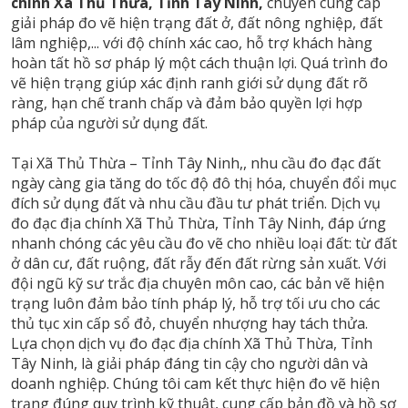
chính Xã Thủ Thừa, Tỉnh Tây Ninh,
chuyên cung cấp
giải pháp đo vẽ hiện trạng đất ở, đất nông nghiệp, đất
lâm nghiệp,... với độ chính xác cao, hỗ trợ khách hàng
hoàn tất hồ sơ pháp lý một cách thuận lợi. Quá trình đo
vẽ hiện trạng giúp xác định ranh giới sử dụng đất rõ
ràng, hạn chế tranh chấp và đảm bảo quyền lợi hợp
pháp của người sử dụng đất.
Tại Xã Thủ Thừa – Tỉnh Tây Ninh,, nhu cầu đo đạc đất
ngày càng gia tăng do tốc độ đô thị hóa, chuyển đổi mục
đích sử dụng đất và nhu cầu đầu tư phát triển. Dịch vụ
đo đạc địa chính Xã Thủ Thừa, Tỉnh Tây Ninh, đáp ứng
nhanh chóng các yêu cầu đo vẽ cho nhiều loại đất: từ đất
ở dân cư, đất ruộng, đất rẫy đến đất rừng sản xuất. Với
đội ngũ kỹ sư trắc địa chuyên môn cao, các bản vẽ hiện
trạng luôn đảm bảo tính pháp lý, hỗ trợ tối ưu cho các
thủ tục xin cấp sổ đỏ, chuyển nhượng hay tách thửa.
Lựa chọn dịch vụ đo đạc địa chính Xã Thủ Thừa, Tỉnh
Tây Ninh, là giải pháp đáng tin cậy cho người dân và
doanh nghiệp. Chúng tôi cam kết thực hiện đo vẽ hiện
trạng đúng quy trình kỹ thuật, cung cấp bản đồ và hồ sơ