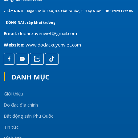
- TÂY NINH : Ngã 5 Mũi Tàu, Xã Cần Giuộc, T. Tây Ninh.
DĐ : 0929.1222.86
- ĐỒNG NAI : sắp khai trương
Email:
dodacxuyenviet@gmail.com
Website:
www.dodacxuyenviet.com
DANH MỤC
Giới thiệu
Đo đạc địa chính
Bất động sản Phú Quốc
Tin tức
Hình ảnh