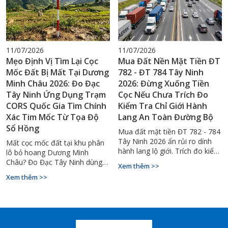
11/07/2026
11/07/2026
Mẹo Định Vị Tìm Lại Cọc
Mua Đất Nền Mặt Tiền ĐT
Mốc Đất Bị Mất Tại Dương
782 - ĐT 784 Tây Ninh
Minh Châu 2026: Đo Đạc
2026: Đừng Xuống Tiền
Tây Ninh Ứng Dụng Trạm
Cọc Nếu Chưa Trích Đo
CORS Quốc Gia Tìm Chính
Kiểm Tra Chỉ Giới Hành
Xác Tim Mốc Từ Tọa Độ
Lang An Toàn Đường Bộ
Sổ Hồng
Mua đất mặt tiền ĐT 782 - 784
Tây Ninh 2026 ẩn rủi ro dính
Mất cọc mốc đất tại khu phân
hành lang lộ giới. Trích đo kiểm
lô bỏ hoang Dương Minh
tra chỉ giới ngay với Đo Đạc
Châu? Đo Đạc Tây Ninh dùng
Xem thêm >>
Tây Ninh - 0929.88.66.99.
CORS RTK tìm lại tim mốc
Xem thêm >>
chính xác tuyệt đối. Gọi
0929.88.66.99.