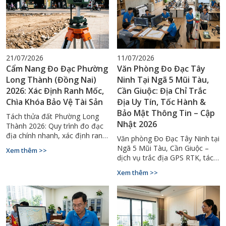
21/07/2026
11/07/2026
Cẩm Nang Đo Đạc Phường
Văn Phòng Đo Đạc Tây
Long Thành (Đồng Nai)
Ninh Tại Ngã 5 Mũi Tàu,
2026: Xác Định Ranh Mốc,
Cần Giuộc: Địa Chỉ Trắc
Chìa Khóa Bảo Vệ Tài Sản
Địa Uy Tín, Tốc Hành &
Bảo Mật Thông Tin – Cập
Tách thửa đất Phường Long
Nhật 2026
Thành 2026: Quy trình đo đạc
địa chính nhanh, xác định ranh
Văn phòng Đo Đạc Tây Ninh tại
mốc chuẩn GPS RTK. Hotline tư
Ngã 5 Mũi Tàu, Cần Giuộc –
Xem thêm >>
vấn 0929.88.66.99.
dịch vụ trắc địa GPS RTK, tách
thửa, cấp sổ đỏ uy tín toàn
Xem thêm >>
tỉnh. Hotline: 0929.88.66.99.