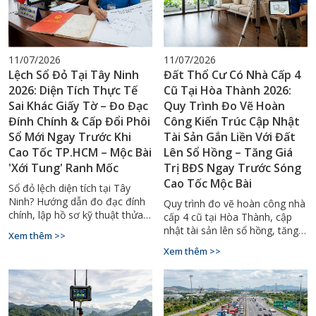
11/07/2026
11/07/2026
Lệch Sổ Đỏ Tại Tây Ninh
Đất Thổ Cư Có Nhà Cấp 4
2026: Diện Tích Thực Tế
Cũ Tại Hòa Thành 2026:
Sai Khác Giấy Tờ – Đo Đạc
Quy Trình Đo Vẽ Hoàn
Đính Chính & Cấp Đổi Phôi
Công Kiến Trúc Cập Nhật
Sổ Mới Ngay Trước Khi
Tài Sản Gắn Liền Với Đất
Cao Tốc TP.HCM – Mộc Bài
Lên Sổ Hồng – Tăng Giá
'Xới Tung' Ranh Mốc
Trị BĐS Ngay Trước Sóng
Cao Tốc Mộc Bài
Sổ đỏ lệch diện tích tại Tây
Ninh? Hướng dẫn đo đạc đính
Quy trình đo vẽ hoàn công nhà
chính, lập hồ sơ kỹ thuật thửa
cấp 4 cũ tại Hòa Thành, cập
đất, cấp đổi sổ đỏ mới 2026.
nhật tài sản lên sổ hồng, tăng
Xem thêm >>
Gọi ngay 0929.88.66.99.
giá trị thế chấp. Gọi
Xem thêm >>
0929.88.66.99 – Đo Đạc Tây
Ninh.