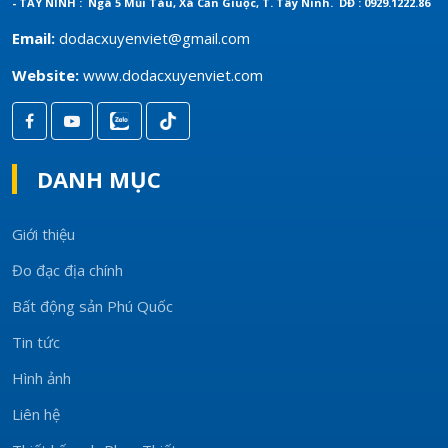
- TÂY NINH : Ngã 5 Mũi Tàu, Xã Cần Giuộc, T. Tây Ninh.
DĐ : 0929.1222.86
Email:
dodacxuyenviet@gmail.com
Website:
www.dodacxuyenviet.com
DANH MỤC
Giới thiệu
Đo đạc địa chính
Bất động sản Phú Quốc
Tin tức
Hình ảnh
Liên hệ