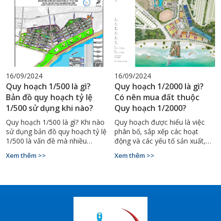
thay đổi tích cực trong quản lý
đất đai, đảm bảo tính minh
bạch và hiệu quả.
16/09/2024
16/09/2024
Quy hoạch 1/500 là gì?
Quy hoạch 1/2000 là gì?
Bản đồ quy hoạch tỷ lệ
Có nên mua đất thuộc
1/500 sử dụng khi nào?
Quy hoạch 1/2000?
Quy hoạch 1/500 là gì? Khi nào
Quy hoạch được hiểu là việc
sử dụng bản đồ quy hoạch tỷ lệ
phân bố, sắp xếp các hoạt
1/500 là vấn đề mà nhiều
động và các yếu tố sản xuất,
người còn chưa nắm rõ. Bài
dịch vụ và đời sống trên một
Xem thêm >>
Xem thêm >>
viết sau sẽ giải đáp vấn đề này.
phạm vi lãnh thổ được quản lý
bởi quốc gia, vùng,
tỉnh,huyện,...cho mục đích nhất
định trong một thời kỳ trung
hạn hoặc dài hạn, được chia
thành một hoặc nhiều giai
đoạn để cụ thể hóa chiến lược