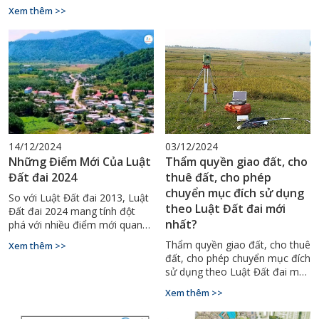
khác, được quy định chặt chẽ
tổ chức khi muốn khai thác giá
Xem thêm >>
trong pháp luật Việt Nam. Từ
trị của đất đai hiệu quả hơn.
ngày 1/1/2025, Luật Đất đai
Tuy nhiên, pháp luật đất đai
2024 chính thức có hiệu lực,
2025 (theo Luật Đất đai 2024
mang đến một số thay đổi
có hiệu lực từ ngày
quan trọng trong thủ tục này.
01/01/2025) đã quy định rõ
ràng các trường hợp không
được phép chuyển mục đích sử
dụng đất nhằm bảo đảm an
ninh lương thực, môi trường,
quốc phòng – an ninh và quy
14/12/2024
03/12/2024
hoạch chung.
Những Điểm Mới Của Luật
Thẩm quyền giao đất, cho
Đất đai 2024
thuê đất, cho phép
chuyển mục đích sử dụng
So với Luật Đất đai 2013, Luật
theo Luật Đất đai mới
Đất đai 2024 mang tính đột
nhất?
phá với nhiều điểm mới quan
trọng, giúp giải quyết tình trạng
Thẩm quyền giao đất, cho thuê
Xem thêm >>
chồng chéo và mâu thuẫn
đất, cho phép chuyển mục đích
trong các chính sách liên quan
sử dụng theo Luật Đất đai mới
đến đất đai. Dự kiến có hiệu
nhất?
lực từ ngày 01/08/2024, Luật
Xem thêm >>
này hứa hẹn mang đến những