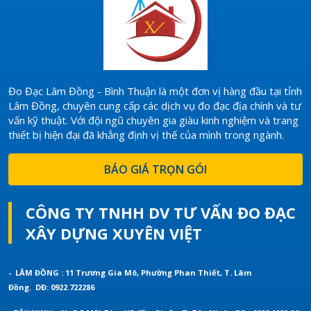
phát triển kinh tế- xã hội trên
lãnh thổ theo thời gian, đây là
cơ sở để lập các kế hoạch phát
triển lâu dài.
Đo Đạc Lâm Đồng - Bình Thuận là một đơn vị hàng đầu tại tỉnh
Lâm Đồng, chuyên cung cấp các dịch vụ đo đạc địa chính và tư
vấn kỹ thuật. Với đội ngũ chuyên gia giàu kinh nghiệm và trang
thiết bị hiện đại đã khẳng định vị thế của mình trong ngành.
BÁO GIÁ TRỌN GÓI
CÔNG TY TNHH DV TƯ VẤN ĐO ĐẠC
XÂY DỰNG XUYÊN VIỆT
- LÂM ĐỒNG : 11 Trương Gia Mô, Phường Phan Thiết, T. Lâm
Đồng.
DĐ: 0922.722286