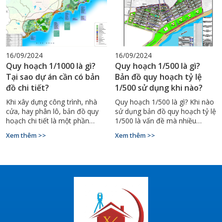
16/09/2024
16/09/2024
Quy hoạch 1/1000 là gì?
Quy hoạch 1/500 là gì?
Tại sao dự án cần có bản
Bản đồ quy hoạch tỷ lệ
đồ chi tiết?
1/500 sử dụng khi nào?
Khi xây dựng công trình, nhà
Quy hoạch 1/500 là gì? Khi nào
cửa, hay phân lô, bản đồ quy
sử dụng bản đồ quy hoạch tỷ lệ
hoạch chi tiết là một phần
1/500 là vấn đề mà nhiều
không thể thiếu được bởi nó
người còn chưa nắm rõ. Bài
Xem thêm >>
Xem thêm >>
giúp cho công trình được thực
viết sau sẽ giải đáp vấn đề này.
hiện đúng theo từng bước đã
định ra, từ đó đảm bảo đúng
tiến độ và an toàn. Mỗi bản
thiết kế đều sẽ có những tỉ lệ
riêng 1/500, 1/1000, 1/2000,…
Vậy bạn có hiểu thế nào là tỷ lệ
1/1000 không? Chúng ta sẽ
cùng đi tìm hiểu ngay bây giờ?