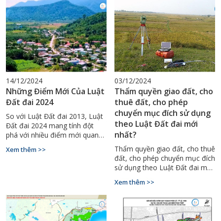
Tuy nhiên, pháp luật đất đai
2024 chính thức có hiệu lực,
2025 (theo Luật Đất đai 2024
mang đến một số thay đổi
có hiệu lực từ ngày
quan trọng trong thủ tục này.
01/01/2025) đã quy định rõ
ràng các trường hợp không
được phép chuyển mục đích sử
dụng đất nhằm bảo đảm an
ninh lương thực, môi trường,
quốc phòng – an ninh và quy
14/12/2024
03/12/2024
hoạch chung.
Những Điểm Mới Của Luật
Thẩm quyền giao đất, cho
Đất đai 2024
thuê đất, cho phép
chuyển mục đích sử dụng
So với Luật Đất đai 2013, Luật
theo Luật Đất đai mới
Đất đai 2024 mang tính đột
nhất?
phá với nhiều điểm mới quan
trọng, giúp giải quyết tình trạng
Thẩm quyền giao đất, cho thuê
Xem thêm >>
chồng chéo và mâu thuẫn
đất, cho phép chuyển mục đích
trong các chính sách liên quan
sử dụng theo Luật Đất đai mới
đến đất đai. Dự kiến có hiệu
nhất?
lực từ ngày 01/08/2024, Luật
Xem thêm >>
này hứa hẹn mang đến những
thay đổi tích cực trong quản lý
đất đai, đảm bảo tính minh
bạch và hiệu quả.