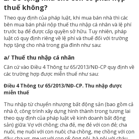
thuế không?
Theo quy định của pháp luật, khi mua bán nhà thì các
bên mua bán phải nộp thuế thu nhập cá nhân và lệ phí
trước bạ để được cấp quyền sở hữu. Tuy nhiên, pháp
luật có quy định riêng về lệ phí và thuế đối với trường
hợp tặng cho nhà trong gia đình như sau:
a/ Thuế thu nhập cá nhân
Căn cứ vào Điều 4 Thông tư 65/2013/NĐ-CP quy định về
các trường hợp được miễn thuế như sau:
Điều 4 Thông tư 65/2013/NĐ-CP. Thu nhập được
miễn thuế
Thu nhập từ chuyển nhượng bất động sản (bao gồm cả
nhà ở, công trình xây dựng hình thành trong tương lai
theo quy định của pháp luật về kinh doanh bất động
sản) giữa: Vợ với chồng; cha đẻ, mẹ đẻ với con đẻ; cha
nuôi, mẹ nuôi với con nuôi; cha chồng, mẹ chồng với con
dâu; cha vợ, mẹ vợ với con rể; ông nội, bà nội với cháu