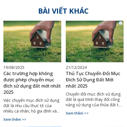
BÀI VIẾT KHÁC
19/08/2025
21/12/2024
Các trường hợp không
Thủ Tục Chuyển Đổi Mục
được phép chuyển mục
Đích Sử Dụng Đất Mới
đích sử dụng đất mới nhất
nhất 2025
2025
Chuyển đổi mục đích sử dụng
đất là quá trình thay đổi công
Việc chuyển mục đích sử dụng
năng sử dụng của thửa đất từ
đất là nhu cầu thực tế của
mục đích này sang mục đích
nhiều cá nhân, hộ gia đình và
Xem thêm >>
khác, được quy định chặt chẽ
tổ chức khi muốn khai thác giá
Xem thêm >>
trong pháp luật Việt Nam. Từ
trị của đất đai hiệu quả hơn.
ngày 1/1/2025, Luật Đất đai