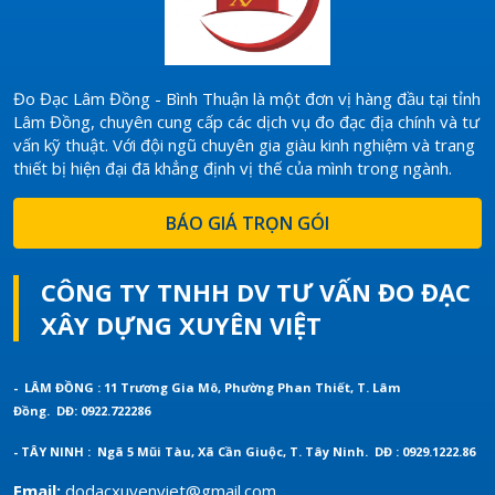
Đo Đạc Lâm Đồng - Bình Thuận là một đơn vị hàng đầu tại tỉnh
Lâm Đồng, chuyên cung cấp các dịch vụ đo đạc địa chính và tư
vấn kỹ thuật. Với đội ngũ chuyên gia giàu kinh nghiệm và trang
thiết bị hiện đại đã khẳng định vị thế của mình trong ngành.
BÁO GIÁ TRỌN GÓI
CÔNG TY TNHH DV TƯ VẤN ĐO ĐẠC
XÂY DỰNG XUYÊN VIỆT
- LÂM ĐỒNG : 11 Trương Gia Mô, Phường Phan Thiết, T. Lâm
Đồng.
DĐ: 0922.722286
- TÂY NINH : Ngã 5 Mũi Tàu, Xã Cần Giuộc, T. Tây Ninh.
DĐ : 0929.1222.86
Email:
dodacxuyenviet@gmail.com