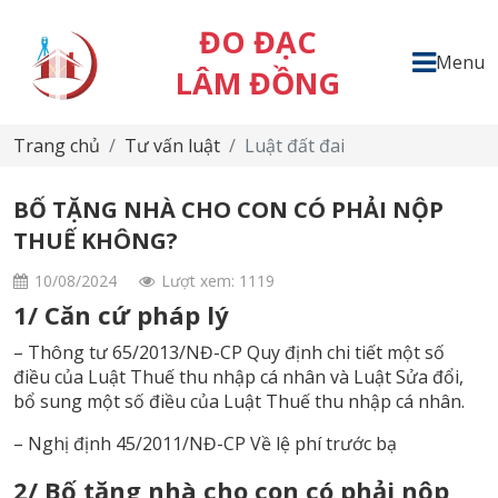
ĐO ĐẠC
Menu
LÂM ĐỒNG
Trang chủ
Tư vấn luật
Luật đất đai
BỐ TẶNG NHÀ CHO CON CÓ PHẢI NỘP
THUẾ KHÔNG?
10/08/2024
Lượt xem: 1119
1/ Căn cứ pháp lý
– Thông tư 65/2013/NĐ-CP Quy định chi tiết một số
điều của Luật Thuế thu nhập cá nhân và Luật Sửa đổi,
bổ sung một số điều của Luật Thuế thu nhập cá nhân.
– Nghị định 45/2011/NĐ-CP Về lệ phí trước bạ
2/ Bố tặng nhà cho con có phải nộp